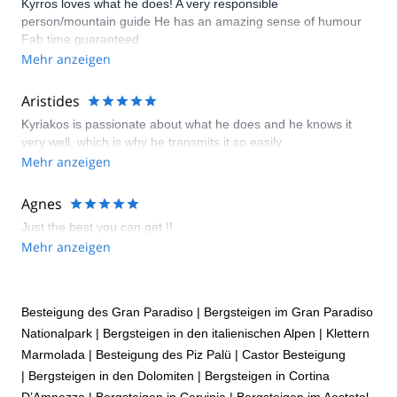
Kyrros loves what he does! A very responsible
person/mountain guide He has an amazing sense of humour
Fab time guaranteed
Mehr anzeigen
Aristides
Kyriakos is passionate about what he does and he knows it
very well, which is why he transmits it so easily
Mehr anzeigen
Agnes
Just the best you can get !!
Mehr anzeigen
Besteigung des Gran Paradiso
|
Bergsteigen im Gran Paradiso
Nationalpark
|
Bergsteigen in den italienischen Alpen
|
Klettern
Marmolada
|
Besteigung des Piz Palü
|
Castor Besteigung
|
Bergsteigen in den Dolomiten
|
Bergsteigen in Cortina
D’Ampezzo
|
Bergsteigen in Cervinia
|
Bergsteigen im Aostatal