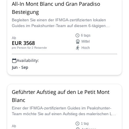
All-In Mont Blanc und Gran Paradiso
Besteigung
Begleiten Sie einen der IFMGA-zertifizierten lokalen
Guides im Peakshunter-Team auf diesem 6-tägigen
Bergsteigerabenteuer, um den Gipfel des Gran Paradiso
6 tags
und den Mont Blanc über die einfachste Route, die
Ab
EUR 3568
Mittel
Goûter-Route, zu erreichen.
Hoch
pro Person
für 2 Reisende
Availability:
Jun - Sep
Geführter Aufstieg auf den Le Petit Mont
Blanc
Einer der IFMGA-zertifizierten Guides im Peakshunter-
Team möchte Sie auf einen Aufstieg des malerischen Le
Petit Mont Blanc in den Alpen Frankreichs führen.
1 tag
Ab