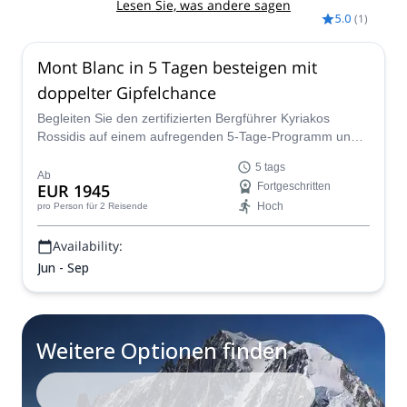
Lesen Sie, was andere sagen
5.0
(
1
)
Mont Blanc in 5 Tagen besteigen mit
doppelter Gipfelchance
Begleiten Sie den zertifizierten Bergführer Kyriakos
Rossidis auf einem aufregenden 5-Tage-Programm und
genießen Sie das Besteigen des Mont Blanc mit der
5 tags
richtigen Vorbereitung, um sicherzustellen, dass Sie den
Ab
EUR 1945
Fortgeschritten
Gipfel erreichen!
Hoch
pro Person
für 2 Reisende
Availability:
Jun - Sep
Weitere Optionen finden