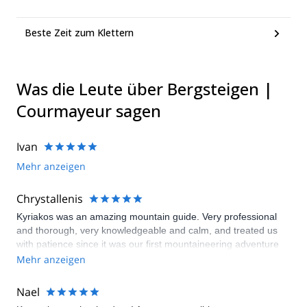
Beste Zeit zum Klettern
Was die Leute über Bergsteigen |
Courmayeur sagen
Ivan
Mehr anzeigen
Chrystallenis
Kyriakos was an amazing mountain guide. Very professional
and thorough, very knowledgeable and calm, and treated us
with patience since it was our first mountaineering adventure
and we faced different challenges. He went out of his way to
Mehr anzeigen
offer us alternatives to the various difficulties that came to our
path, and he made sure that we reached our goal with safety.
Nael
Thank you Kyriakos, we had an amazing time! Till next time