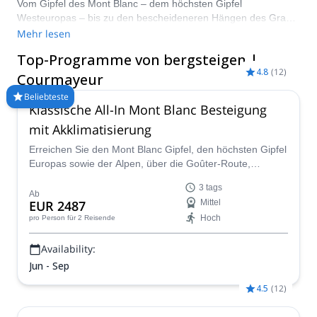
Vom Gipfel des Mont Blanc – dem höchsten Gipfel
Westeuropas – bis zu den bescheideneren Hängen des Gran
Paradiso und des Monte Rosa gibt es in diesem Teil des
Mehr lesen
Aostatals zahlreiche unglaubliche Bergsteigermöglichkeiten.
Top-Programme von bergsteigen |
Vergleichen und buchen Sie einen zertifizierten Führer für Ihre
4.8
(
12
)
Reise auf Explore-Share.com: Über 1500 Führer, 70+ Länder
Courmayeur
und mehr als 8000 verschiedene Programme zur Auswahl.
Beliebteste
Wählen Sie aus unserer Auswahl an Bergsteigertouren in
Klassische All-In Mont Blanc Besteigung
Courmayeur. Die Berge rufen!
mit Akklimatisierung
Erreichen Sie den Mont Blanc Gipfel, den höchsten Gipfel
Europas sowie der Alpen, über die Goûter-Route,
begleitet von einem lokalen und erfahrenen
3 tags
IFMGA/UIAGM-zertifizierten Führer des Peakshunter-
Ab
EUR 2487
Mittel
Teams.
Hoch
pro Person
für 2 Reisende
Availability:
Jun - Sep
4.5
(
12
)