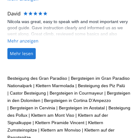
David
Nilcola was great, easy to speak with and most important very
good guide. Gave instruction clearly and informed us as we
went along. Great climb, reviewed some basics and also
learned new skills. Thanks Dave T
Mehr anzeigen
Mehr lesen
Besteigung des Gran Paradiso
|
Bergsteigen im Gran Paradiso
Nationalpark
|
Klettern Marmolada
|
Besteigung des Piz Palü
|
Castor Besteigung
|
Bergsteigen in Courmayeur
|
Bergsteigen
in den Dolomiten
|
Bergsteigen in Cortina D’Ampezzo
|
Bergsteigen in Cervinia
|
Bergsteigen im Aostatal
|
Besteigung
des Pollux
|
Klettern am Mont Viso
|
Klettern auf der
Signalkuppe
|
Klettern Piramide Vincent
|
Klettern
Zumsteinspitze
|
Klettern am Monviso
|
Klettern auf der
Parrotspitze