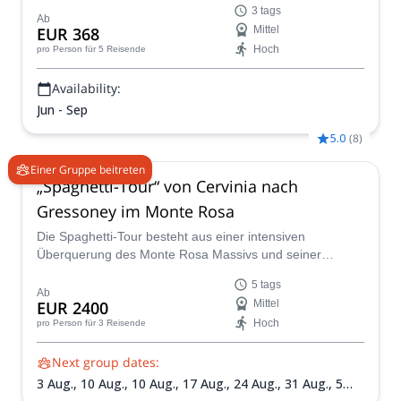
3 tags
Ausblicke!
Ab
EUR 368
Mittel
Hoch
pro Person
für 5 Reisende
Availability:
Jun - Sep
5.0
(
8
)
Einer Gruppe beitreten
„Spaghetti-Tour“ von Cervinia nach
Gressoney im Monte Rosa
Die Spaghetti-Tour besteht aus einer intensiven
Überquerung des Monte Rosa Massivs und seiner
höchsten Gipfel. Fünf Tage unter der Leitung eines der
5 tags
IFMGA-zertifizierten Guides im Peakshunter-Team
Ab
EUR 2400
Mittel
reichen aus, um den besten Eindruck der Region zu
Hoch
pro Person
für 3 Reisende
bekommen!
Next group dates:
3 Aug.,
10 Aug.,
10 Aug.,
17 Aug.,
24 Aug.,
31 Aug.,
5