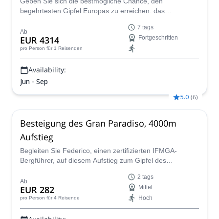
Geben Sie sich die bestmögliche Chance, den
begehrtesten Gipfel Europas zu erreichen: das
Matterhorn. Schließen Sie sich einem der IFMGA-
7 tags
zertifizierten Guides im Peakshunter-Team bei diesem
Ab
EUR 4314
Fortgeschritten
Abenteuer an!
pro Person
für 1 Reisenden
Availability:
Jun - Sep
5.0
(
6
)
Besteigung des Gran Paradiso, 4000m
Aufstieg
Begleiten Sie Federico, einen zertifizierten IFMGA-
Bergführer, auf diesem Aufstieg zum Gipfel des
wunderschönen Gran Paradiso in den Alpen, der perfekte
2 tags
Aufstieg für diejenigen, die ihre ersten Erfahrungen im
Ab
EUR 282
Mittel
Bergsteigen machen möchten, und für alle
Hoch
pro Person
für 4 Reisende
Abenteuerliebhaber.