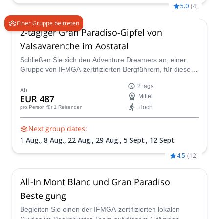
Sept.
5.0
(
4
)
Einer Gruppe beitreten
2-tägiger Gran Paradiso-Gipfel von
Valsavarenche im Aostatal
Schließen Sie sich den Adventure Dreamers an, einer
Gruppe von IFMGA-zertifizierten Bergführern, für diesen
lustigen, aufregenden und außergewöhnlich malerischen
2 tags
Aufstieg auf den Gran Paradiso. Genießen Sie einen
Ab
EUR 487
Mittel
atemberaubenden Anstieg durch den Nationalpark, bevor
Hoch
pro Person
für 1 Reisenden
Sie einen Gletscher überqueren, um den Gipfel dieses
ikonischen Alpengipfels zu erreichen.
Next group dates:
1 Aug.,
8 Aug.,
22 Aug.,
29 Aug.,
5 Sept.,
12 Sept.
4.5
(
12
)
All-In Mont Blanc und Gran Paradiso
Besteigung
Begleiten Sie einen der IFMGA-zertifizierten lokalen