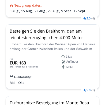
Next group dates:
8 Aug.,
15 Aug.,
22 Aug.,
29 Aug.,
5 Sept.,
12 Sept.
5.0
(
4
)
Besteigen Sie den Breithorn, den am
leichtesten zugänglichen 4.000-Meter-
Gipfel in den Alpen, von Cervinia (Italien)
Erobern Sie den Breithorn der Walliser Alpen von Cervinia
entlang der Grenze zwischen Italien und der Schweiz mit
dem angehenden GAI-Führer Giovanni.
1 tag
Ab
EUR 163
Anfänger
Mittel
pro Person
für 5 Reisende
Availability:
Mai - Okt
5.0
(
1
)
Dufourspitze Besteigung im Monte Rosa