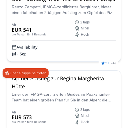
ab Diavolezza
Renzo Zampatti, IFMGA-zertifizierter Bergführer, bietet
einen fabelhaften 2-tägigen Aufstieg zum Gipfel des Piz
Bernina. Überqueren Sie Grate und Gletscher und stehen
2 tags
Sie auf dem höchsten Punkt der Ostalpen!
Ab
EUR 541
Mittel
Hoch
pro Person
für 3 Reisende
Availability:
Jul - Sep
5.0
(
4
)
Einer Gruppe beitreten
Alpiner Aufstieg zur Regina Margherita
Hütte
Einer der IFMGA-zertifizierten Guides im Peakshunter-
Team hat einen großen Plan für Sie in den Alpen: die
Regina Margherita, die höchste Berghütte Europas, zu
2 tags
erreichen.
Ab
EUR 573
Mittel
Hoch
pro Person
für 5 Reisende