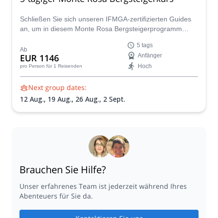
Schließen Sie sich unseren IFMGA-zertifizierten Guides
an, um in diesem Monte Rosa Bergsteigerprogramm
neue Fähigkeiten zu erlernen und viele Gipfel über 4000
5 tags
m im Monte Rosa Massiv zu besteigen!
Ab
EUR 1146
Anfänger
Hoch
pro Person
für 1 Reisenden
Next group dates:
12 Aug.,
19 Aug.,
26 Aug.,
2 Sept.
Brauchen Sie Hilfe?
Unser erfahrenes Team ist jederzeit während Ihres
Abenteuers für Sie da.