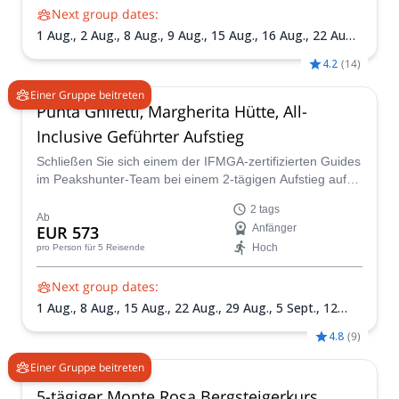
Next group dates:
1 Aug.,
2 Aug.,
8 Aug.,
9 Aug.,
15 Aug.,
16 Aug.,
22 Aug.,
23 Aug.,
30 Aug.,
31 Aug.,
5 Sept.,
6 Sept.,
13 Sept.,
20
4.2
(
14
)
Sept.
Einer Gruppe beitreten
Punta Gnifetti, Margherita Hütte, All-
Inclusive Geführter Aufstieg
Schließen Sie sich einem der IFMGA-zertifizierten Guides
im Peakshunter-Team bei einem 2-tägigen Aufstieg auf
die Punta Gnifetti an und bewundern Sie die Landschaft
2 tags
von der berühmten Regina Margherita Hütte auf dem
Ab
EUR 573
Anfänger
Gipfel.
Hoch
pro Person
für 5 Reisende
Next group dates:
1 Aug.,
8 Aug.,
15 Aug.,
22 Aug.,
29 Aug.,
5 Sept.,
12
Sept.
4.8
(
9
)
Einer Gruppe beitreten
5-tägiger Monte Rosa Bergsteigerkurs