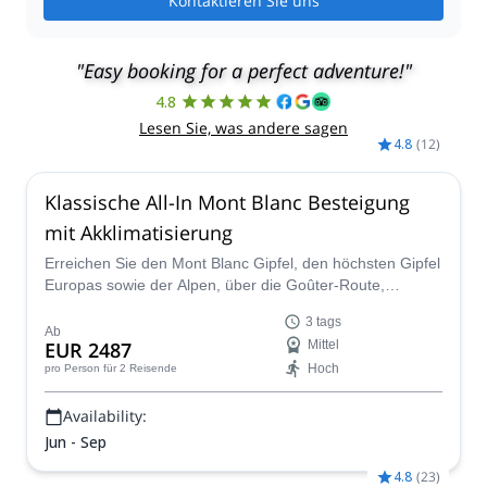
Kontaktieren Sie uns
"Easy booking for a perfect adventure!"
4.8
Lesen Sie, was andere sagen
4.8
(
12
)
Klassische All-In Mont Blanc Besteigung
mit Akklimatisierung
Erreichen Sie den Mont Blanc Gipfel, den höchsten Gipfel
Europas sowie der Alpen, über die Goûter-Route,
begleitet von einem lokalen und erfahrenen
3 tags
IFMGA/UIAGM-zertifizierten Führer des Peakshunter-
Ab
EUR 2487
Mittel
Teams.
Hoch
pro Person
für 2 Reisende
Availability:
Jun - Sep
4.8
(
23
)