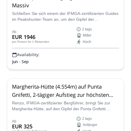
Massiv
Schließen Sie sich einem der IFMGA-zertifizierten Guides
im Peakshunter-Team an, um den Gipfel der
beeindruckenden Dufourspitze, dem höchsten Berg im
2 tags
Monte Rosa Massiv in den Alpen, zu erreichen!
Ab
EUR 1946
Mittel
Hoch
pro Person
für 1 Reisenden
Availability:
Jun - Sep
Margherita-Hütte (4.554m) auf Punta
Gnifetti, 2-tägiger Aufstieg zur höchsten
Hütte Europas
Renzo, IFMGA-zertifizierter Bergführer, bringt Sie zur
Margherita-Hütte, auf den Gipfel der Punta Gnifetti.
Begleiten Sie ihn auf einer großartigen 2-tägigen Reise
2 tags
zum Monte Rosa und entdecken Sie die höchste
Ab
EUR 325
Anfänger
Berghütte der Alpen!