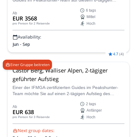
Guides im Peakshunter-Team auf diesem 6-tägigen
Bergsteigerabenteuer, um den Gipfel des Gran Paradiso
6 tags
und den Mont Blanc über die einfachste Route, die
Ab
EUR 3568
Mittel
Goûter-Route, zu erreichen.
Hoch
pro Person
für 2 Reisende
Availability:
Jun - Sep
4.7
(
4
)
Einer Gruppe beitreten
Castor Berg, Walliser Alpen, 2-tägiger
geführter Aufstieg
Einer der IFMGA-zertifizierten Guides im Peakshunter-
Team möchte Sie auf einen 2-tägigen Aufstieg des
atemberaubenden Castor-Berges in den Walliser Alpen
2 tags
führen, neben seinem Zwillingsgipfel Pollux.
Ab
EUR 638
Anfänger
Hoch
pro Person
für 3 Reisende
Next group dates: