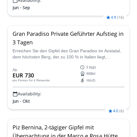
Availability:
Jun - Sep
4.9
(
16
)
Gran Paradiso Private Geführter Aufstieg in
3 Tagen
Erreichen Sie den Gipfel des Gran Paradiso im Aostatal,
dem höchsten Berg, der zu 100 % in Italien liegt,
zusammen mit einem unserer lokalen IFMGA-Bergführer.
3 tags
Ab
EUR 730
Mittel
Hoch
pro Person
für 4 Reisende
Availability:
Jun - Okt
4.0
(
6
)
Piz Bernina, 2-tägiger Gipfel mit
Übernachtung in der Marco e Rosa Hütte,