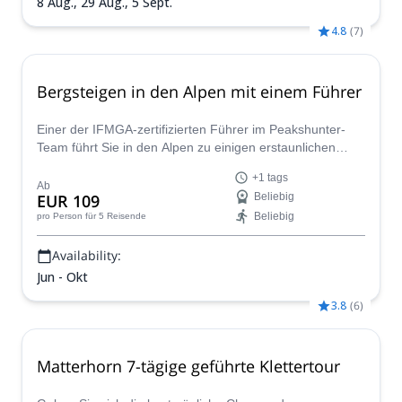
8 Aug.,
29 Aug.,
5 Sept.
4.8
(
7
)
Bergsteigen in den Alpen mit einem Führer
Einer der IFMGA-zertifizierten Führer im Peakshunter-
Team führt Sie in den Alpen zu einigen erstaunlichen
Bergsteigerabenteuern, vom einfachen bis zum
+1 tags
schwierigen Gipfel.
Ab
EUR 109
Beliebig
Beliebig
pro Person
für 5 Reisende
Availability:
Jun - Okt
3.8
(
6
)
Matterhorn 7-tägige geführte Klettertour