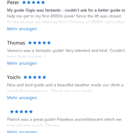
Peter
My guide Gigio was fantastic - couldn’t ask for a better guide to
help me get to my first 4000m peak! Since the lift was closed
for the season we hiked up from Cervinia at 2000m rather than
starting the climb from 3500m which made it somewhat more
Mehr anzeigen
interesting and taxing. My only complaint is the price: 960
euros for the guided climb plus 185 euros for two nights with
Thomas
half board at the mountain hut is a bit steep to say the least. I
Varesco was a fantastic guide! Very talented and kind. Couldn’t
can only hope Gigio gets a significant portion of that.
have been happier :)
Mehr anzeigen
Yoichi
Nice and kind guide and a beautiful weather made our climb a
wonderful experience . Thank you very much .
Mehr anzeigen
Patrick was a great guide! Flawless ascent/descent which we
enjoyed very much. Thanks
Mehr anzeigen