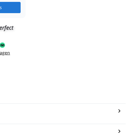
s
erfect
sagen