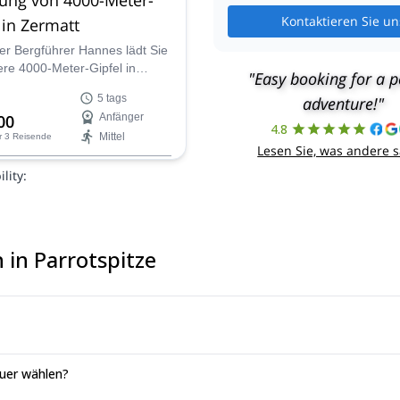
Kontaktieren Sie un
 in Zermatt
rter Bergführer Hannes lädt Sie
ere 4000-Meter-Gipfel in
"Easy booking for a p
u besteigen, wie
5 tags
adventure!"
pitze, Castor, Breithorn und
00
Anfänger
4.8
Mittel
r 3 Reisende
Lesen Sie, was andere 
lity:
 in Parrotspitze
euer wählen?