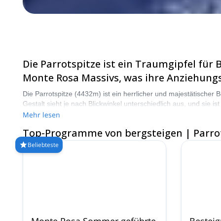
Die Parrotspitze ist ein Traumgipfel für
Monte Rosa Massivs, was ihre Anziehungskr
Die Parrotspitze (4432m) ist ein herrlicher und majestätischer
Gestalt sieht je nach Blickwinkel unterschiedlich aus, und sie 
für Kletterer in diesem Teil Europas fast unerlässlich, mit ih
Mehr lesen
Bergsteigertouren auf der Parrotspitze und bereiten Sie sich dar
Top-Programme von bergsteigen | Parro
Beliebteste
Monte Rosa Sommer geführte
Besteig