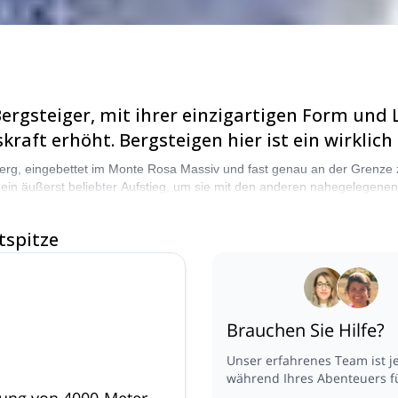
 Bergsteiger, mit ihrer einzigartigen Form u
aft erhöht. Bergsteigen hier ist ein wirklich 
 Berg, eingebettet im Monte Rosa Massiv und fast genau an der Grenze 
ist ein äußerst beliebter Aufstieg, um sie mit den anderen nahegelegene
ren angenehmen und lohnenden Routen, die Kletterer aller Fähigkeitsst
auf vor, zu klettern! &nbsp;
tspitze
Brauchen Sie Hilfe?
Unser erfahrenes Team ist j
während Ihres Abenteuers fü
ung von 4000-Meter-