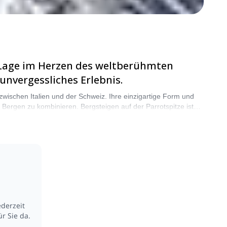
nd Lage im Herzen des weltberühmten
unvergessliches Erlebnis.
zwischen Italien und der Schweiz. Ihre einzigartige Form und
n Bergen zu kombinieren. Bergsteigen auf der Parrotspitze ist
ufen ansprechen. Wählen Sie aus unserer Auswahl an
ederzeit
r Sie da.