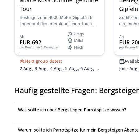
Tour
Gipfeln
Besteige zehn 4000 Meter Gipfel in 5
Zertifizie
Tagen auf dieser erstaunlichen Tour im
ein, mehr
Monte Rosa, Schweiz, mit Andreas,
Zermatt z
2 tags
einem IFMGA-zertifizierten Bergführer.
Zumsteins
Ab
Ab
EUR 692
Mittel
EUR 20
andere!
Hoch
pro Person
für 1 Reisenden
pro Person
fü
Next group dates:
Availabi
2 Aug.,
3 Aug.,
4 Aug.,
5 Aug.,
6 Aug.,
7
Jun - Aug
Aug.,
8 Aug.,
9 Aug.,
10 Aug.,
11 Aug.,
12 Aug.,
13 Aug.,
14 Aug.,
16 Aug.,
18
Aug.,
19 Aug.,
20 Aug.,
21 Aug.,
22
Häufig gestellte Fragen
:
Bergsteigen
Aug.,
23 Aug.,
25 Aug.,
26 Aug.,
27
Aug.,
28 Aug.,
29 Aug.,
30 Aug.,
31
Aug.,
1 Sept.,
2 Sept.,
3 Sept.,
4 Sept.,
Was sollte ich über Bergsteigen Parrotspitze wissen?
6 Sept.,
7 Sept.,
8 Sept.,
9 Sept.,
10
Sept.,
11 Sept.,
12 Sept.
Warum sollte ich Parrotspitze für mein Bergsteigen Abent