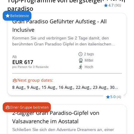
Top-Programme von bergsteigen | Gran
Übernachte unterwegs in einer klassischen Berghütte und
4.7
(
90
)
genieße atemberaubende Ausblicke und die einheimische
paradiso
Tierwelt.
Beliebteste
Gran Paradiso Geführter Aufstieg - All
Inclusive
Kommen Sie und verbringen Sie 2 Tage damit, den
berühmten Gran Paradiso Gipfel in den italienischen
Grajischen Alpen mit einem der IFMGA-zertifizierten
2 tags
Guides im Peakshunter-Team zu besteigen.
Ab
EUR 617
Mittel
Hoch
pro Person
für 3 Reisende
Next group dates:
8 Aug.,
9 Aug.,
15 Aug.,
16 Aug.,
22 Aug.,
23 Aug.,
30
Aug.,
31 Aug.,
5 Sept.,
6 Sept.,
13 Sept.,
20 Sept.
5.0
(
4
)
Einer Gruppe beitreten
2-tägiger Gran Paradiso-Gipfel von
Valsavarenche im Aostatal
Schließen Sie sich den Adventure Dreamers an, einer