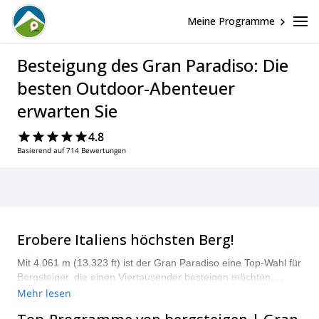
Meine Programme
Besteigung des Gran Paradiso: Die
besten Outdoor-Abenteuer
erwarten Sie
4.8
Basierend auf 714 Bewertungen
Erobere Italiens höchsten Berg!
Mit 4.061 m (13.323 ft) ist der Gran Paradiso eine Top-Wahl für
Bergsteiger, die einen Viertausender besteigen möchten.
Kombiniere Wandern mit Eisklettern und Klettern, um den
Mehr lesen
Gipfel dieses ikonischen italienischen Berges zu erreichen.