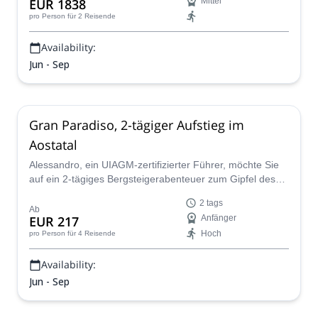
EUR 1838
Mittel
sein.
pro Person
für 2 Reisende
Availability:
Jun - Sep
Gran Paradiso, 2-tägiger Aufstieg im
Aostatal
Alessandro, ein UIAGM-zertifizierter Führer, möchte Sie
auf ein 2-tägiges Bergsteigerabenteuer zum Gipfel des
Gran Paradiso im Aostatal der italienischen Alpen führen.
2 tags
Ab
EUR 217
Anfänger
Hoch
pro Person
für 4 Reisende
Availability:
Jun - Sep