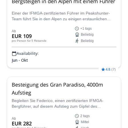
Bergsteigen in den Alpen mit einem Führer
Einer der IFMGA-zertifizierten Führer im Peakshunter-
Team führt Sie in den Alpen zu einigen erstaunlichen
Bergsteigerabenteuern, vom einfachen bis zum
+1 tags
schwierigen Gipfel.
Ab
EUR 109
Beliebig
Beliebig
pro Person
für 5 Reisende
Availability:
Jun - Okt
4.8
(
7
)
Besteigung des Gran Paradiso, 4000m
Aufstieg
Begleiten Sie Federico, einen zertifizierten IFMGA-
Bergführer, auf diesem Aufstieg zum Gipfel des
wunderschönen Gran Paradiso in den Alpen, der perfekte
2 tags
Aufstieg für diejenigen, die ihre ersten Erfahrungen im
Ab
EUR 282
Mittel
Bergsteigen machen möchten, und für alle