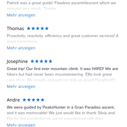
Patrick was a great guide! Flawless ascent/descent which we
enjoyed very much. Thanks
Mehr anzeigen
Thomas
Proactivity, reactivity, efficiency and great customer services! A
great experience
Mehr anzeigen
Josephine
Great trip! Our first ever mountain climb. It was HARD! We are
hikers but had never been mountaineering. Ellis took great
care of us. We greatly enjoyed our trek up grand Paradiso!!!!
Mehr anzeigen
Andre
We were guided by PeaksHunter in a Gran Paradiso ascent,
and it was memorable! We just would like to thank Silvia and
Elis for the wonderful trip we've experienced with their
guidance. The communication and organization before and
Mehr anzeigen