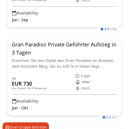
Hoch
pro Person
für 4 Reisende
Abenteuerliebhaber.
Availability:
Jun - Sep
4.9
(
16
)
Gran Paradiso Private Geführter Aufstieg in
3 Tagen
Erreichen Sie den Gipfel des Gran Paradiso im Aostatal,
dem höchsten Berg, der zu 100 % in Italien liegt,
zusammen mit einem unserer lokalen IFMGA-Bergführer.
3 tags
Ab
EUR 730
Mittel
Hoch
pro Person
für 4 Reisende
Availability:
Jun - Okt
5.0
(
1
)
Einer Gruppe beitreten