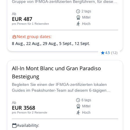
Gruppe von IFMGA-zertifizierten Bergführern, für diesen
lustigen, aufregenden und außergewöhnlich malerischen
2 tags
Aufstieg auf den Gran Paradiso. Genießen Sie einen
Ab
EUR 487
Mittel
atemberaubenden Anstieg durch den Nationalpark, bevor
Hoch
pro Person
für 1 Reisenden
Sie einen Gletscher überqueren, um den Gipfel dieses
ikonischen Alpengipfels zu erreichen.
Next group dates:
8 Aug.,
22 Aug.,
29 Aug.,
5 Sept.,
12 Sept.
4.5
(
12
)
All-In Mont Blanc und Gran Paradiso
Besteigung
Begleiten Sie einen der IFMGA-zertifizierten lokalen
Guides im Peakshunter-Team auf diesem 6-tägigen
Bergsteigerabenteuer, um den Gipfel des Gran Paradiso
6 tags
und den Mont Blanc über die einfachste Route, die
Ab
EUR 3568
Mittel
Goûter-Route, zu erreichen.
Hoch
pro Person
für 2 Reisende
Availability: