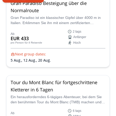
Gran Paradiso Besteigung über die
Normalroute
Gran Paradiso ist ein klassischer Gipfel über 4000 m in
Italien. Erklimmen Sie ihn mit einem zertifizierten
Bergführer in diesem aufregenden 2-Tage-Programm.
2 tags
Ab
EUR 433
Anfänger
Hoch
pro Person
für 4 Reisende
Next group dates:
5 Aug.,
12 Aug.,
20 Aug.
Tour du Mont Blanc für fortgeschrittene
Kletterer in 6 Tagen
Ein herausforderndes 6-tägiges Abenteuer, bei dem Sie
den berühmten Tour du Mont Blanc (TMB) machen und
dann einen der atemberaubendsten Gipfel in den Alpen
6 tags
besteigen. Ihr Guide wird der IFMGA-zertifizierte Marco
Ab