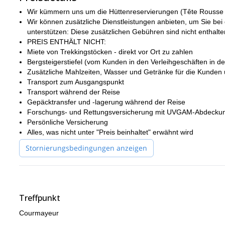
Am dritten und wichtigsten Tag müssen Sie fit genug sein, um 
Wir kümmern uns um die Hüttenreservierungen (Tête Rousse 
schließlich den berühmten Mont Blanc Gipfel zu erreichen.
Wir können zusätzliche Dienstleistungen anbieten, um Sie bei
Obwohl die Goûter-Route als der einfachste Weg zum Mont Blanc Gi
unterstützen: Diese zusätzlichen Gebühren sind nicht enthalt
sehr guter Fitnesslevel obligatorisch. Aus diesen Gründen ist die
PREIS ENTHÄLT NICHT:
Bergsteigererfahrung und solides Vertrauen im Umgang mit Steigei
Miete von Trekkingstöcken - direkt vor Ort zu zahlen
anspruchsvollen Aufstieg in Angriff nehmen!
Bergsteigerstiefel (vom Kunden in den Verleihgeschäften in d
Zusätzliche Mahlzeiten, Wasser und Getränke für die Kunden
Wenn Sie sich nicht sicher sind, ob Ihr Fitnesslevel und Ihre E
Transport zum Ausgangspunkt
wir dringend, einen zusätzlichen 4000m-Gipfel als Training hin
Transport während der Reise
Tour teilnehmen.
Gepäcktransfer und -lagerung während der Reise
Für weitere Details zu den nächsten Abfahrten oder dem Buchun
Forschungs- und Rettungsversicherung mit UVGAM-Abdeckung 
professionellen Vorschläge, um diese Erfahrung mit den höchs
Persönliche Versicherung
Alles, was nicht unter "Preis beinhaltet" erwähnt wird
Wir freuen uns sehr, Sie auf den höchsten Gipfel der Alpen zu fü
Stornierungsbedingungen anzeigen
Treffpunkt
Courmayeur