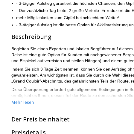
- 3-tägiger Aufstieg garantiert die höchsten Chancen, den Gipf
- Der zusätzliche Tag bietet 2 große Vorteile: Er reduziert die 
mehr Möglichkeiten zum Gipfel bei schlechtem Wetter!
- 3-tägiger Aufstieg ist die beste Option für Akklimatisierung
Beschreibung
Begleiten Sie einen Experten und lokalen Bergführer auf diesem
Reise ist eine gute Option für Kunden mit nachgewiesener Bergs
und Eispickel auf vereisten und steilen Hängen) und einem guten
Indem Sie sich 3 Tage Zeit nehmen, können Sie den Aufstieg ohn
gewährleisten. Am wichtigsten ist, dass Sie durch die Wahl di
„Grand Couloir“-Abschnitts, des gefährlichsten Teils der Route, r
Diese Überquerung erfordert gute allgemeine Bedingungen in Bez
ermöglicht es Ihnen, diesen Teil der Route zu den sichersten St
Route zu reduzieren.
Mehr lesen
Diese Reise beginnt in Les Houches, in der Nähe von Chamonix. H
vorübergehend geschlossen). Am ersten Tag steigen wir in etwa
Der Preis beinhaltet
Am zweiten Tag ziehen wir zur Goûter-Hütte (3.814 m), die letz
ziemlich anspruchsvoll sein.
Preisdetails