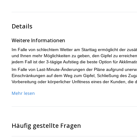
Goûter auf 4.250 Metern Höhe erreichen. Von dort aus steig
gegen 17.30 Uhr.
einlegen, um etwas zu trinken und uns auszuruhen. Nach de
Wenn wir den Parkplatz erreichen, haben wir Zeit für ein gu
atemberaubenden Bosses-Grats schließlich den Gipfel des 
Hütte ab.
Wir empfehlen den Kunden, die planen, in Chamonix zu übe
Details
verspäteter Rückkehr nach der Reise zu verpassen.
Abendessen und Übernachtung in der Hütte.
D- 2.050m
D+ 1.650m
Weitere Informationen
Im Falle von schlechtem Wetter am Starttag ermöglicht der zusä
und Ihnen mehr Möglichkeiten zu geben, den Gipfel zu erreichen,
jedem Fall ist der 3-tägige Aufstieg die beste Option für Akklim
Im Falle von Last-Minute-Änderungen der Pläne aufgrund uner
Einschränkungen auf dem Weg zum Gipfel, Schließung des Zuga
Vorbereitung oder körperlicher Unfitness eines der Kunden, die 
das Monterosa-Massiv zu verlegen, wobei der Aufstieg (abhängi
Mehr lesen
garantiert wird.
Dieser Plan-B (Monterosa 4K-Gipfel) könnte Preisänderungen hab
Hütten, Transport- oder Liftkosten: Diese Änderungen werden v
Missverständnisse bei der Zahlung möglicher Extras, die nicht 
Beachten Sie, dass:
Häufig gestellte Fragen
● Der Mont Blanc Aufstieg ist NICHT GEEIGNET für Kunden ohne j
Seil: Kilimanjaro und Aconcagua Trekkings WERDEN NICHT ALS 