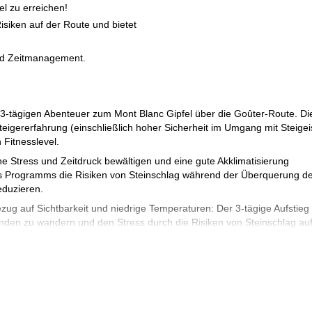
el zu erreichen!
Risiken auf der Route und bietet
 und Zeitmanagement.
 3-tägigen Abenteuer zum Mont Blanc Gipfel über die Goûter-Route. Di
teigererfahrung (einschließlich hoher Sicherheit im Umgang mit Steige
 Fitnesslevel.
e Stress und Zeitdruck bewältigen und eine gute Akklimatisierung
eses Programms die Risiken von Steinschlag während der Überquerung d
eduzieren.
ug auf Sichtbarkeit und niedrige Temperaturen: Der 3-tägige Aufstieg
unden zu wandern und den Stress durch die Risiken von Steinschlag auf
ier nehmen wir die Seilbahn zur Bellevue-Station (der Nid d'Aigles-Zu
 drei Stunden zum Tête Rousse-Hütte (3.167 m) auf.
ten 600 Meter werden in Bezug auf Anstrengung und technische Fähigke