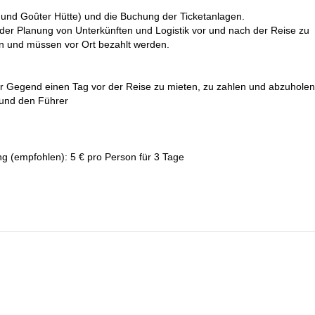
auf einem Gletscher zu gehen und etwa 12 Stunden bergauf zu wandern
und Goûter Hütte) und die Buchung der Ticketanlagen.
 der Planung von Unterkünften und Logistik vor und nach der Reise zu
pfel gilt, erfordert sie eine große körperliche Anstrengung, daher ist
en und müssen vor Ort bezahlt werden.
 vorherige Akklimatisierung ebenfalls sehr wichtig. Vorherige
sen, Seilfortschritt und Eispickeltechnik sind notwendig, bevor Sie di
er Gegend einen Tag vor der Reise zu mieten, zu zahlen und abzuholen
 und den Führer
rfahrung ausreichen, um den Mont Blanc in 3 Tagen zu besteigen, empfe
Mont Blanc und Gran Paradiso 6-Tage
zuzufügen, indem Sie an unserer
gsprozess kontaktieren Sie uns bitte: Wir geben Ihnen gerne unsere
(empfohlen): 5 € pro Person für 3 Tage
ten Erfolgschancen und besten Bedingungen durchzuführen.
hren!