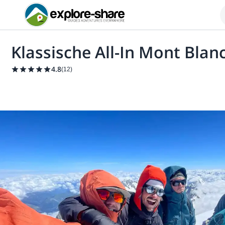
Klassische All-In Mont Blan
4.8
(
12
)