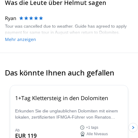
Was die Leute über Helmut sagen
Ryan
Tour was cancelled due to weather. Guide has agreed to apply
payment for same tour in August when return to Dolomites.
Mehr anzeigen
Das könnte Ihnen auch gefallen
4.8
(
112
)
1+Tag Klettersteig in den Dolomiten
Erkunden Sie die unglaublichen Dolomiten mit einem
lokalen, zertifizierten IFMGA-Führer von Renatos
Guiding Team auf einer 1+ Tag Klettersteig-Tour.
+1 tags
Ab
EUR 119
Alle Niveaus