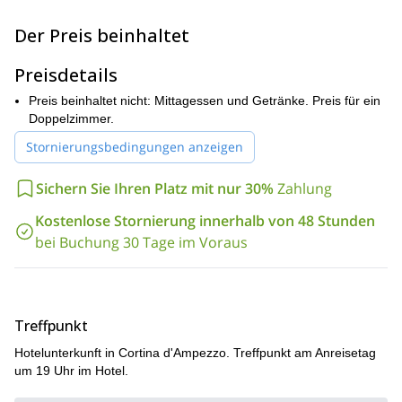
sein. Während sieben Tagen werden wir das Gebiet
‘Sexten Dolomiten
erkunden, das als
‘ bekannt ist, die Heimat
Der Preis beinhaltet
Tre Cime di
des ikonischsten Wahrzeichens der Dolomiten: der
Lavaredo
(auch bekannt als ‘Drei Zinnen’ auf Deutsch oder
Preisdetails
‘Three peaks of Lavaredo’ auf Englisch).
Wir werden mehrere Klettersteigrouten wandern und erklimmen,
Preis beinhaltet nicht: Mittagessen und Getränke. Preis für ein
die Gipfel einiger der beeindruckendsten Gipfel der Dolomiten
Doppelzimmer.
erreichen und durch historische Tunnel gehen.
Stornierungsbedingungen anzeigen
3-5 Teilnehmern
Diese Reise bietet eine intime Größe von
, was
sie zu einem überschaubaren und unterhaltsamen einwöchigen
Sichern Sie Ihren Platz mit nur 30%
Zahlung
Abenteuer macht!
Genießen Sie das Beste der Dolomiten auf diesem
Kostenlose Stornierung innerhalb von 48 Stunden
Klettersteigabenteuer! Senden Sie mir eine Anfrage, um diese
bei Buchung 30 Tage im Voraus
Reise zu buchen, und bereiten Sie sich auf ein
außergewöhnliches Erlebnis vor.
Treffpunkt
Hotelunterkunft in Cortina d'Ampezzo. Treffpunkt am Anreisetag
um 19 Uhr im Hotel.