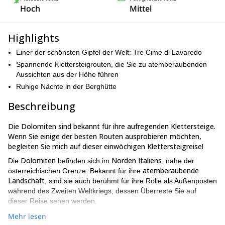
Hoch
Mittel
Highlights
Einer der schönsten Gipfel der Welt: Tre Cime di Lavaredo
Spannende Klettersteigrouten, die Sie zu atemberaubenden
Aussichten aus der Höhe führen
Ruhige Nächte in der Berghütte
Beschreibung
Die Dolomiten sind bekannt für ihre aufregenden Klettersteige.
Wenn Sie einige der besten Routen ausprobieren möchten,
begleiten Sie mich auf dieser einwöchigen Klettersteigreise!
Dolomiten
Norden
Italiens
Die
befinden sich im
, nahe der
atemberaubende
österreichischen Grenze. Bekannt für ihre
Landschaft
, sind sie auch berühmt für ihre Rolle als Außenposten
während des Zweiten Weltkriegs, dessen Überreste Sie auf
dieser Reise sehen werden.
Cortina
Unser Ausgangspunkt wird die wunderschöne Alpenstadt
Mehr lesen
d’Ampezzo