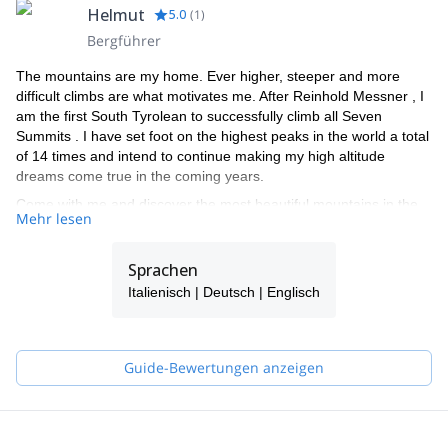
Helmut
5.0
(
1
)
Bergführer
The mountains are my home. Ever higher, steeper and more
difficult climbs are what motivates me. After Reinhold Messner , I
am the first South Tyrolean to successfully climb all Seven
Summits . I have set foot on the highest peaks in the world a total
of 14 times and intend to continue making my high altitude
dreams come true in the coming years.
Come with me and discover the most beautiful mountains in the
Mehr lesen
Alps and the Dolomites or join one of my trips to some of the
most stunning mountain areas in the world. You can also climb
the 7 summits with me!
Sprachen
Italienisch | Deutsch | Englisch
Guide-Bewertungen anzeigen