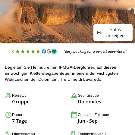
Fotos
anzeigen
4.8
"Easy booking for a perfect adventure!"
Begleiten Sie Helmut, einen IFMGA-Bergführer, auf diesem
einwöchigen Klettersteigabenteuer in einem der wichtigsten
Wahrzeichen der Dolomiten: Tre Cime di Lavaredo.
Reisetyp
Gebirgszüge
Gruppe
Dolomites
Dauer
Optimaler Zeitraum
7 Tage
Jun - Sep
Fitnessniveau
Fähigkeitsniveau