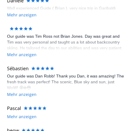
Daniele
Well experienced Guide ( Brian ), very nice trip in Garibaldi
Mehr anzeigen
Our guide was Tim Ross not Brian Jones. Day was great and
Tim was very personal and taught us a lot about backcountry
skiing. He tailored the day to our abilities and was very patient.
Great experience.
Mehr anzeigen
Sébastien
Our guide was Dan Robb! Thank you Dan, it was amazing! The
fresh track was perfect! The scenic, Blue sky and sun, just
WoW! 🤩❄️😎
Mehr anzeigen
Pascal
Mehr anzeigen
beow