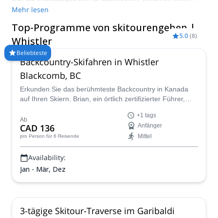
Namen gemacht. Diese Ferienortstadt, die in der kanadischen
Mehr lesen
Provinz British Columbia liegt, nur 125 km nördlich von
Top-Programme von skitourengehen |
Vancouver, ist bekannt für die Menge an Schnee, die sie jedes
5.0
(
8
)
Jahr erhält. Mieten Sie einen zertifizierten Führer und
Whistler
erkunden Sie das Backcountry-Gelände von Whistler in
Beliebteste
Begleitung eines lokalen Experten. Explore-Share.com fördert
Backcountry-Skifahren in Whistler
nur Bergtouren, die von zertifizierten Führern geleitet werden.
Blackcomb, BC
Erkunden Sie das berühmteste Backcountry in Kanada
auf Ihren Skiern. Brian, ein örtlich zertifizierter Führer,
wird Ihnen alle besten Orte zeigen.
+1 tags
Ab
CAD 136
Anfänger
Mittel
pro Person
für 6 Reisende
Availability:
Jan - Mär, Dez
3-tägige Skitour-Traverse im Garibaldi