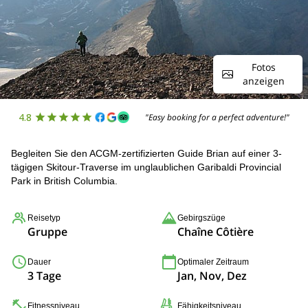
Fotos
anzeigen
4.8
"Easy booking for a perfect adventure!"
Begleiten Sie den ACGM-zertifizierten Guide Brian auf einer 3-
tägigen Skitour-Traverse im unglaublichen Garibaldi Provincial
Park in British Columbia.
Reisetyp
Gebirgszüge
Gruppe
Chaîne Côtière
Dauer
Optimaler Zeitraum
3 Tage
Jan, Nov, Dez
Fitnessniveau
Fähigkeitsniveau