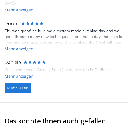
🤩❄️😎
Mehr anzeigen
Doron
Phil was great! he built me a custom made climbing day and we
gone through many new techniques in one half a day. thanks a lot
I learned so muce. looking forward to climbing the Chief with you
next year!
Mehr anzeigen
Daniele
Well experienced Guide ( Brian ), very nice trip in Garibaldi
Mehr anzeigen
Mehr lesen
Das könnte Ihnen auch gefallen
4.4
(
15
)