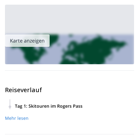
Karte anzeigen
Reiseverlauf
Tag 1
:
Skitouren im Rogers Pass
Treffen Sie die Gruppe am Morgen des 26. Dezember im
Mehr lesen
Kicking Horse River Lodge in Golden für ein aufregendes
Skitouren-Abenteuer im Hinterland! Nach der
Unterzeichnung der Verzichtserklärungen fahren wir zum
Pass und beginnen mit einer Begleitrettungsübung, um die