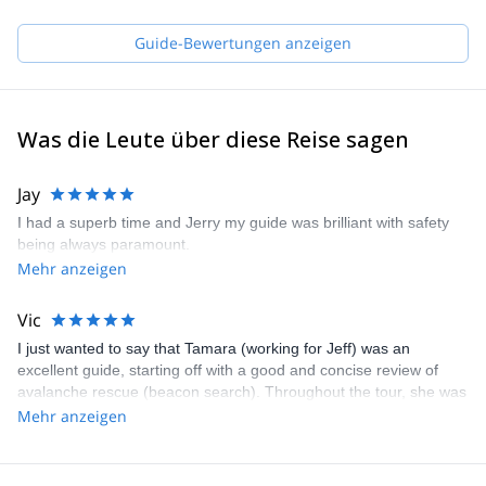
Banff adventures to my guests. With the allure of the mountains
right at my doorstep I am always keen to take on any adventure
Guide-Bewertungen anzeigen
and I am excited to have you along. Contact me to begin
organizing your dream mountain ascent or descent.
Was die Leute über diese Reise sagen
Jay
I had a superb time and Jerry my guide was brilliant with safety
being always paramount.
Mehr anzeigen
Vic
I just wanted to say that Tamara (working for Jeff) was an
excellent guide, starting off with a good and concise review of
avalanche rescue (beacon search). Throughout the tour, she was
very conscientious that everyone in our group was feeling good
Mehr anzeigen
and that we moved through avalanche terrain safely. She was
very knowledgeable of the route offered very good insight
regarding local snow conditions. We all felt very fortunate to have