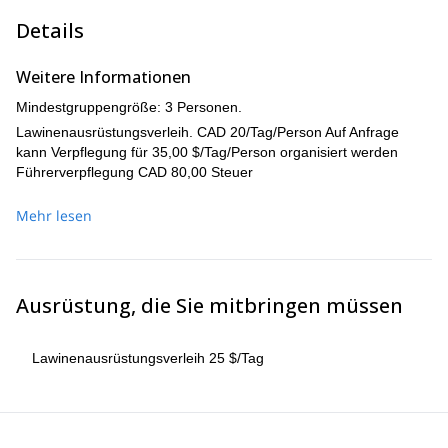
Lawinenausrüstung und Sicherheitsverfahren zu überprüfen.
Details
Dann gehen wir auf die Pisten für einen ganzen Tag
Skifahren im berühmten Tiefschnee im Dezember. Diese
Weitere Informationen
Reise ist perfekt für erstmalige Skifahrer im Hinterland mit
mittleren Fähigkeiten – wir sorgen dafür, dass niemand
Mindestgruppengröße: 3 Personen.
etwas verpasst! Ein detailliertes Kursprogramm wird drei
Lawinenausrüstungsverleih. CAD 20/Tag/Person Auf Anfrage
Tage vor Beginn per E-Mail verschickt.
kann Verpflegung für 35,00 $/Tag/Person organisiert werden
Führerverpflegung CAD 80,00 Steuer
Mehr lesen
Ausrüstung, die Sie mitbringen müssen
Lawinenausrüstungsverleih 25 $/Tag