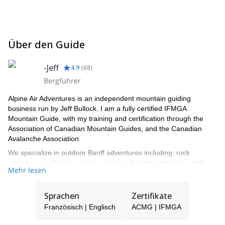
Über den Guide
-Jeff
4.9
(
68
)
Bergführer
Alpine Air Adventures is an independent mountain guiding
business run by Jeff Bullock. I am a fully certified IFMGA
Mountain Guide, with my training and certification through the
Association of Canadian Mountain Guides, and the Canadian
Avalanche Association.
We specialize in outdoor Banff adventures including: rock
climbing, ice climbing, alpine climbing, backcountry skiing and
Mehr lesen
snowboarding, avalanche courses and improvised rope rescue
courses.
Sprachen
Zertifikate
Based out of Banff, Alberta, Canada in the heart of the rugged
Canadian Rocky Mountains, Alpine Air offers everything
Französisch | Englisch
ACMG | IFMGA
mountain. My main emphasize is to offer safe and unforgettable