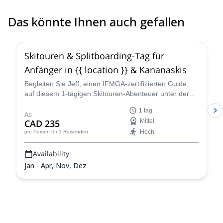
had her as our guide that day!
Das könnte Ihnen auch gefallen
4.4
(
15
)
Skitouren & Splitboarding-Tag für
Anfänger in {{ location }} & Kananaskis
Begleiten Sie Jeff, einen IFMGA-zertifizierten Guide,
auf diesem 1-tägigen Skitouren-Abenteuer unter der
Woche in {{ location }}.
1 tag
Ab
CAD 235
Mittel
Hoch
pro Person
für 1 Reisenden
Availability:
Jan - Apr, Nov, Dez