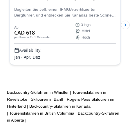
Begleiten Sie Jeff, einen IFMGA-zertifizierten
Bergführer, und entdecken Sie Kanadas beste Schnee-
und Pulverschnee-Optionen im Rogers Pass, bekannt
3 tags
für seinen enormen Schneefall!
Ab
CAD 618
Mittel
Hoch
pro Person
für 1 Reisenden
Availability:
Jan - Apr, Dez
Backcountry-Skifahren in Whistler
|
Tourenskifahren in
Revelstoke
|
Skitouren in Banff
|
Rogers Pass Skitouren im
Hinterland
|
Backcountry-Skifahren in Kanada
|
Tourenskifahren in British Columbia
|
Backcountry-Skifahren
in Alberta
|