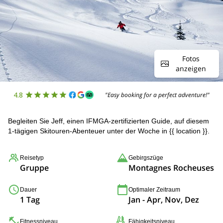
Fotos
anzeigen
4.8
"Easy booking for a perfect adventure!"
Begleiten Sie Jeff, einen IFMGA-zertifizierten Guide, auf diesem
1-tägigen Skitouren-Abenteuer unter der Woche in {{ location }}.
Reisetyp
Gebirgszüge
Gruppe
Montagnes Rocheuses
Dauer
Optimaler Zeitraum
1 Tag
Jan - Apr, Nov, Dez
Fitnessniveau
Fähigkeitsniveau