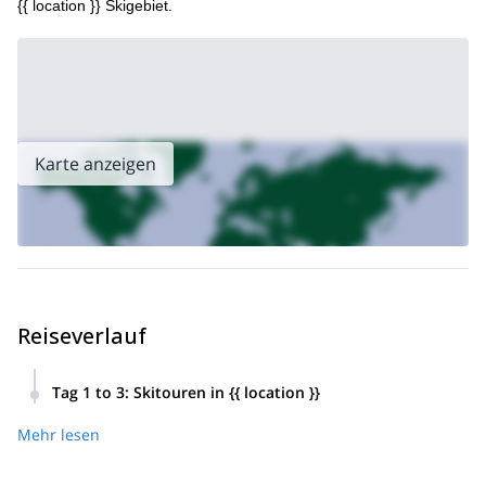
{{ location }} Skigebiet.
Karte anzeigen
Reiseverlauf
Tag 1 to 3
:
Skitouren in {{ location }}
Wir beginnen mit einer Einführung in das Skifahren und
Mehr lesen
Splitboarding im Hinterland in den atemberaubenden
Gebieten rund um {{ location }}, Kananaskis Country und
entlang des Highway 93.