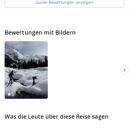
Guide-Bewertungen anzeigen
and I am excited to have you along. Contact me to begin
organizing your dream mountain ascent or descent.
Bewertungen mit Bildern
5
Was die Leute über diese Reise sagen