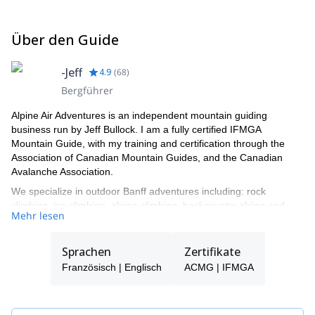
Über den Guide
-Jeff
4.9
(
68
)
Bergführer
Alpine Air Adventures is an independent mountain guiding
business run by Jeff Bullock. I am a fully certified IFMGA
Mountain Guide, with my training and certification through the
Association of Canadian Mountain Guides, and the Canadian
Avalanche Association.
We specialize in outdoor Banff adventures including: rock
climbing, ice climbing, alpine climbing, backcountry skiing and
Mehr lesen
snowboarding, avalanche courses and improvised rope rescue
courses.
Sprachen
Zertifikate
Based out of Banff, Alberta, Canada in the heart of the rugged
Canadian Rocky Mountains, Alpine Air offers everything
Französisch | Englisch
ACMG | IFMGA
mountain. My main emphasize is to offer safe and unforgettable
Banff adventures to my guests. With the allure of the mountains
right at my doorstep I am always keen to take on any adventure