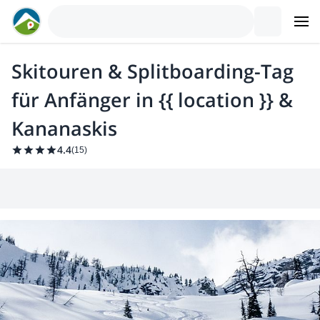
Skitouren & Splitboarding-Tag
für Anfänger in {{ location }} &
Kananaskis
4.4
(
15
)