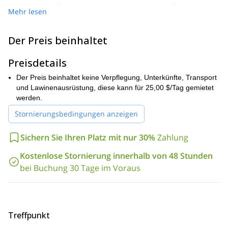
zu helfen, Ihre Ziele zu erreichen, während sie die Dinge sicher
Mehr lesen
und unterhaltsam halten. Das Programm ist eine perfekte
Fortsetzung unseres 3-tägigen Powder Warrior-Kurses und
danach einer unserer Frühlings-Ski-Expeditionen!
Der Preis beinhaltet
Sie müssen ein starker fortgeschrittener (BLAUER)
Preisdetails
Skifahrer/Snowboarder auf den Skipisten sein.
Dieses Programm ist eine großartige Ergänzung zu einem AST 1,
Der Preis beinhaltet keine Verpflegung, Unterkünfte, Transport
um alle Grundlagen des Skitourens und Splitboardings im
und Lawinenausrüstung, diese kann für 25,00 $/Tag gemietet
Hinterland abzudecken. Sie erhalten einen 10% Rabatt, wenn Sie
werden.
sich im selben Saison für sowohl das AST 1 als auch das WW-
Stornierungsbedingungen anzeigen
Programm anmelden.
Sichern Sie Ihren Platz mit nur 30%
Zahlung
Kostenlose Stornierung innerhalb von 48 Stunden
bei Buchung 30 Tage im Voraus
Treffpunkt