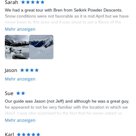
Sarah
We had a great tour with Bren from Selkirk Powder Descents.
Snow conditions were not favorable as it is mid April but we have
never been to this area and it was great to get a flavor of the
backcountry at Roger's Pass. If we go back to this area, we would
Mehr anzeigen
definitely contact Bren/Selkirk Powder Descents!
Jason
Mehr anzeigen
Sue
Our guide was Jason (not Jeff) and although he was a great guy,
he appeared to not be very familiar with the location in which we
skied. I was also surprised by the fact that he never asked us
about our skiing abilities or the type of terrain we hoped to ski.
Mehr anzeigen
Due to the avalanche conditions and snow cover, we were in
terrain where the trees were too tight to ski and so we skied down
Karl