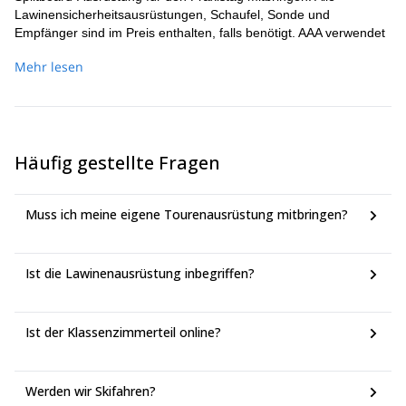
Schneewissenschaft
Geländenutzung und -vermeidung
Lawinensicherheitsausrüstungen, Schaufel, Sonde und
Tägliches Lawinenbulletin von Avalanche
Empfänger sind im Preis enthalten, falls benötigt. AAA verwendet
Verständnis der sich ändernden
Mammut-Lawinenausrüstung. Maximal 8 Schüler: 1 Instruktor am
Canada
Bergwetterbedingungen und deren
Mehr lesen
Praxistag.
Einführung in die Kameradenrettung und
Auswirkungen auf die Schneedecke
Lawinenausrüstung
Skifahren und Fahren
Offene Fragen & Antworten
Häufig gestellte Fragen
Muss ich meine eigene Tourenausrüstung mitbringen?
Ist die Lawinenausrüstung inbegriffen?
Ist der Klassenzimmerteil online?
Werden wir Skifahren?