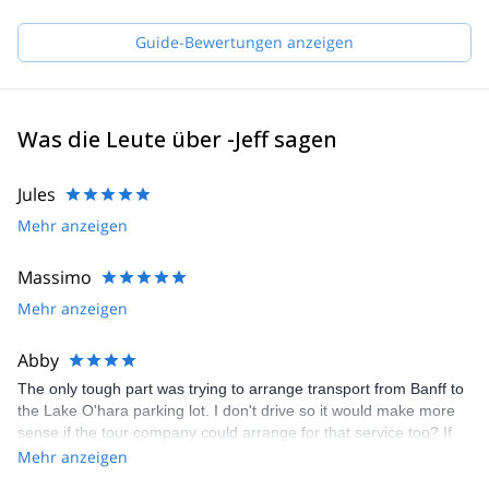
Banff adventures to my guests. With the allure of the mountains
right at my doorstep I am always keen to take on any adventure
Guide-Bewertungen anzeigen
and I am excited to have you along. Contact me to begin
organizing your dream mountain ascent or descent.
Was die Leute über -Jeff sagen
Jules
Mehr anzeigen
Massimo
Mehr anzeigen
Abby
The only tough part was trying to arrange transport from Banff to
the Lake O'hara parking lot. I don't drive so it would make more
sense if the tour company could arrange for that service too? If
that's possible?
Mehr anzeigen