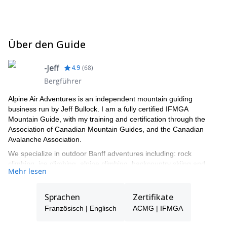
Über den Guide
-Jeff
4.9
(
68
)
Bergführer
Alpine Air Adventures is an independent mountain guiding
business run by Jeff Bullock. I am a fully certified IFMGA
Mountain Guide, with my training and certification through the
Association of Canadian Mountain Guides, and the Canadian
Avalanche Association.
We specialize in outdoor Banff adventures including: rock
climbing, ice climbing, alpine climbing, backcountry skiing and
Mehr lesen
snowboarding, avalanche courses and improvised rope rescue
courses.
Sprachen
Zertifikate
Based out of Banff, Alberta, Canada in the heart of the rugged
Canadian Rocky Mountains, Alpine Air offers everything
Französisch | Englisch
ACMG | IFMGA
mountain. My main emphasize is to offer safe and unforgettable