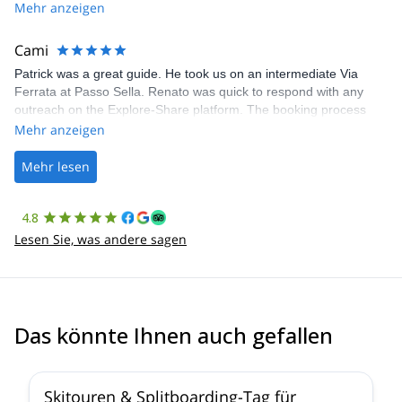
Share was excellent in arranging everything for our day climb.
Mehr anzeigen
The communication was quick, and the platform was easy to use,
making our adventure stress-free.
Cami
Patrick was a great guide. He took us on an intermediate Via
Ferrata at Passo Sella. Renato was quick to respond with any
outreach on the Explore-Share platform. The booking process
was straightforward, and once Patrick was confirmed, all went
Mehr anzeigen
well. It was a wonderful experience, and I’d highly recommend
the platform.
Mehr lesen
4.8
Lesen Sie, was andere sagen
Das könnte Ihnen auch gefallen
4.4
(
15
)
Skitouren & Splitboarding-Tag für