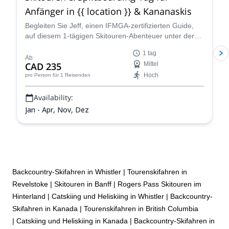
Anfänger in {{ location }} & Kananaskis
Begleiten Sie Jeff, einen IFMGA-zertifizierten Guide,
auf diesem 1-tägigen Skitouren-Abenteuer unter der
Woche in {{ location }}.
1 tag
Ab
CAD 235
Mittel
Hoch
pro Person
für 1 Reisenden
Availability:
Jan - Apr, Nov, Dez
Backcountry-Skifahren in Whistler
|
Tourenskifahren in
Revelstoke
|
Skitouren in Banff
|
Rogers Pass Skitouren im
Hinterland
|
Catskiing und Heliskiing in Whistler
|
Backcountry-
Skifahren in Kanada
|
Tourenskifahren in British Columbia
|
Catskiing und Heliskiing in Kanada
|
Backcountry-Skifahren in