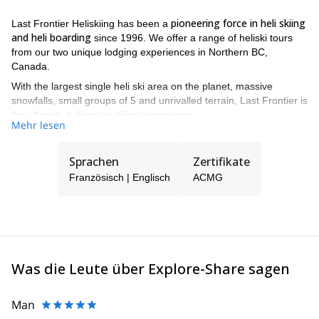
pioneering force in heli skiing
Last Frontier Heliskiing has been a
and heli boarding
since 1996. We offer a range of heliski tours
from our two unique lodging experiences in Northern BC,
Canada.
With the largest single heli ski area on the planet, massive
snowfalls, small groups of 5 and unrivalled terrain, Last Frontier is
the ultimate helicopter skiing experience.
Mehr lesen
All of our guides are IFMGA and ACMG certified guides, to
guarantee you the best experience
and security during your trip.
Sprachen
Zertifikate
There are two heliskiing lodges to choose from. Both offer epic
Französisch | Englisch
ACMG
heli skiing and heli-boarding experiences in some of the wildest
terrain in British Columbia. Bell 2 Lodge and the Ripley Creek Inn
are both in BC, Canada on the border of Alaska.
Last Frontier Checklist:
- The largest single heli skiing area on the planet
Was die Leute über Explore-Share sagen
- Wide open bowls, epic tree runs - we have them all
- Unrivalled annual snow conditions
Man
- ONLY Small group heli-skiing