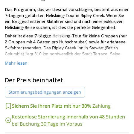
Das Programm, das wir diesmal vorschlagen, besteht aus einer
7-tägigen geführten Heliskiing-Tour in Ripley Creek. Wenn Sie
ein fortgeschrittener Skifahrer sind und nach einer exklusiven
Heliskiing-Reise suchen, ist dies die perfekte Gelegenheit.
7-tägige Heliskiing-Tour
Daher ist diese
für kleine Gruppen (nur
2 Gruppen mit 4 Gästen pro Hubschrauber) sowie für erfahrene
Skifahrer reserviert. Das Ripley Creek Inn in Stewart (British
Columbia) liegt 310 km nordwestlich der Stadt Terrace. Seine
abgelegene Lage am Ende des Portland Canal in der Nähe der
Mehr lesen
Grenze zu Alaska macht diesen Ort zu einem wahren Paradies
Ripley Creek
für das Heliskiing. Darüber hinaus ist
ein Gebiet
voller steiler Baumabfahrten und echter Wildpfade.
Der Preis beinhaltet
unser Team professioneller
Während dieser geführten Tour wird
Guides
Stornierungsbedingungen anzeigen
stets die Wetter- und Schneebedingungen überwachen.
Auf diese Weise können wir die Routen je nach Klima ändern und
unseren Gästen den bestmöglichen Schnee und die besten
Sichern Sie Ihren Platz mit nur 30%
Zahlung
Abfahrten garantieren. Zudem sind die Skimöglichkeiten mit
Kostenlose Stornierung innerhalb von 48 Stunden
einem so großen Gebiet, das uns zur Verfügung steht, endlos!
bei Buchung 30 Tage im Voraus
Bitte lassen Sie uns Ihnen mehr Details über unsere Unterkunft
während dieser 7 aufregenden Tage erzählen. Nachfolgend