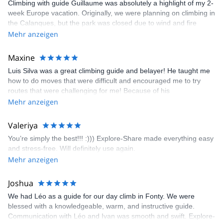
Climbing with guide Guillaume was absolutely a highlight of my 2-
- Vertical drop guarantee - ensures best value for money
week Europe vacation. Originally, we were planning on climbing in
- The very best guides - so you’re in great hands.
the Calanques, but the park was closed due to wind and fire
danger. Guillaume chose another amazing location (Pic de
Mehr anzeigen
Bretagne) based on my climbing abilities and preferences and
kindly offered train station pick-up and hotel drop off, which I
Maxine
appreciated very much. The multi-pitch route we did was not only
Luis Silva was a great climbing guide and belayer! He taught me
fun but also the right amount of challenge, which I thoroughly
how to do moves that were difficult and encouraged me to try
enjoyed. The communication from the team (Gauthier) was
routes that were challenging for me! Because of his
prompt and clear—highly recommend!
encouragement, I managed to complete these routes! I really
Mehr anzeigen
enjoyed the climbs and completed 8 routes in the Sesimbra/Azoia
area. The weather was perfect, no direct sun and cool enough to
Valeriya
enjoy the climbs. Explore-Share made booking an outdoor
You’re simply the best!!! :))) Explore-Share made everything easy
climbing experience in Lisbon extremely easy. Luis, our guide,
and stress-free. Will definitely use again.
was fantastic, and the platform’s organization was flawless.
Mehr anzeigen
Joshua
We had Léo as a guide for our day climb in Fonty. We were
blessed with a knowledgeable, warm, and instructive guide.
Communication with Léo and Ivan was smooth and swift. Explore-