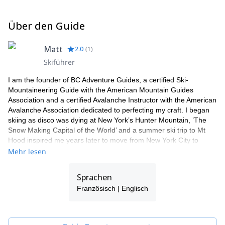
Über den Guide
Matt
2.0
(
1
)
Skiführer
I am the founder of BC Adventure Guides, a certified Ski-
Mountaineering Guide with the American Mountain Guides
Association and a certified Avalanche Instructor with the American
Avalanche Association dedicated to perfecting my craft. I began
skiing as disco was dying at New York’s Hunter Mountain, ’The
Snow Making Capital of the World’ and a summer ski trip to Mt
Hood inspired me years later to move from New York City to
Washington State for college and he never looked back.
Mehr lesen
I let my curiosity for steep, wild snow combine with my passion for
travel, and big mountains into guiding, leading trips to Antarctica,
Sprachen
Europe, Asia, North & South America.
Französisch | Englisch
In an effort to help preserve wild places, I completed my MBA in
sustainable business from BGI and started my own company,
Back Country Adventure Guides. I now share my passion for