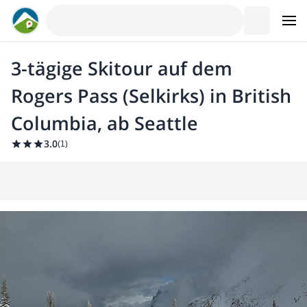
3-tägige Skitour auf dem
Rogers Pass (Selkirks) in British
Columbia, ab Seattle
3.0
(
1
)