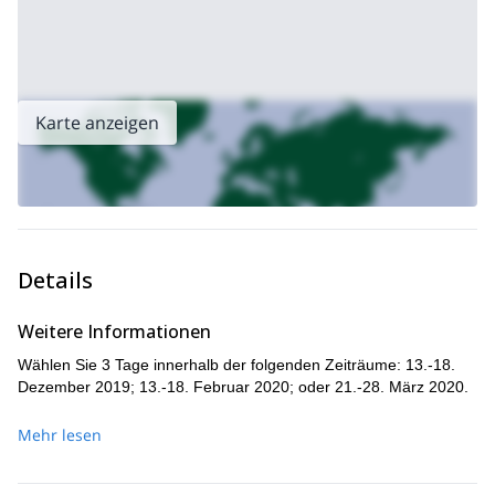
die Routen zurück zur Hütte führen.
Potenzielle Teilnehmer müssen über ein gutes Fitnessniveau und
ein hohes Maß an Skierfahrung verfügen, da diese Reise für
fortgeschrittene Skifahrer konzipiert ist.
Kontaktieren Sie uns jetzt, um Ihren Platz in den Selkirk
Karte anzeigen
Mountains auf einer 3-tägigen Skitour auf dem Rogers Pass zu
reservieren, die in Seattle beginnt.
Details
Weitere Informationen
Wählen Sie 3 Tage innerhalb der folgenden Zeiträume: 13.-18.
Dezember 2019; 13.-18. Februar 2020; oder 21.-28. März 2020.
Mehr lesen