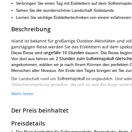
Verbringen Sie einen Tag mit Eisklettern auf dem Solheimajoku
Sehen Sie die wunderschöne Landschaft Südislands.
Lernen Sie wichtige Eisklettertechniken von einem erfahrenen
Beschreibung
Island ist bekannt für großartige Outdoor-Aktivitäten und voll
ganztägigen Reise werden Sie das Eisklettern auf dem spekt
ungefähr 10 Stunden
Diese Reise wird
dauern. Die Reise begin
2 Stunden zum Solheimajokull-Gletsche
Von dort aus fahren wir
angekommen, wählen wir je nach Ihrem Können den perfekten Ort 
Menschen aller Niveaus. Am Ende des Tages bringen wir Sie zur
Solheimajokull
Die Landschaft rund um
ist unglaublich. Und wä
Gletscherumgebung genießen, die sich so weit das Auge reicht er
Neben der Gewährleistung, dass Sie eine großartige Zeit haben,
Mehr lesen
Ankerbau
der Dinge, die wir Ihnen beibringen werden, umfassen
mehr.
Der Preis beinhaltet
Obwohl diese Reise für Menschen aller Niveaus offen ist, ist es
körperlicher Verfassung
sind.
Preisdetails
Von einfachen, flachen Klettereien bis hin zu schwierigen Über
Der Preis beinhaltet die Führungsgebühr, Bergschuhe, Helm, 