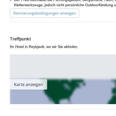
Eisklettermöglichkeit, die Sie sich vorstellen können. Um an d
Kletterwerkzeuge, jedoch nicht persönliche OutdoorKleidung 
Reykja
Möchten Sie an gefrorenen Wasserfällen in der Nähe von
Stornierungsbedingungen anzeigen
Treffpunkt
Ihr Hotel in Reykjavik, wo wir Sie abholen.
Karte anzeigen