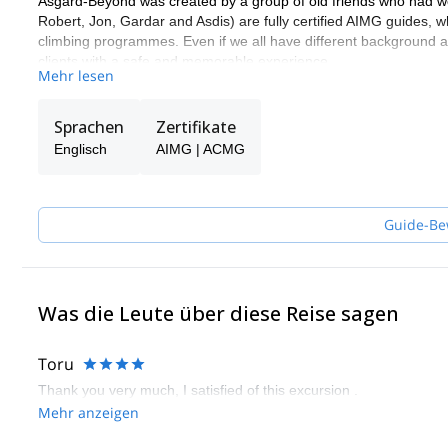
Asgard-Beyond was created by a group of old friends who had wor
Robert, Jon, Gardar and Asdis) are fully certified AIMG guides, w
climbing programmes. Even if we all have different background a
clients with a safe and memorable experience.
Mehr lesen
Contact us for rock climbing, ice climbing, ski touring, hiking and h
Sprachen
Zertifikate
Englisch
AIMG | ACMG
Guide-Be
Was die Leute über diese Reise sagen
Toru
Thank you very much, I satisfied of this excursion .
Mehr anzeigen