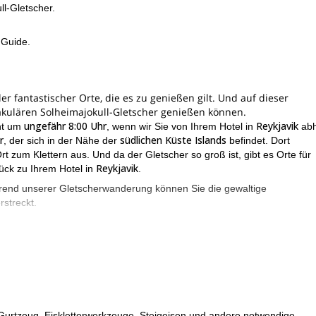
ll-Gletscher.
 Guide.
er fantastischer Orte, die es zu genießen gilt. Und auf dieser
akulären Solheimajokull-Gletscher genießen können.
ungefähr 8:00 Uhr
Reykjavik
nt um
, wenn wir Sie von Ihrem Hotel in
abh
r
südlichen Küste Islands
, der sich in der Nähe der
befindet. Dort
zum Klettern aus. Und da der Gletscher so groß ist, gibt es Orte für
Reykjavik
ück zu Ihrem Hotel in
.
hrend unserer Gletscherwanderung können Sie die gewaltige
streckt.
Grundlagen des Eiskletterns
 helfen wir Ihnen auch, die
zu erlernen. E
Sichern
Eisklettertechniken
Kommunikation
,
, verschiedene
,
und viele
Eiskletterns
gu
 aufgrund der körperlichen Natur des
wichtig, dass Sie in
hängen bietet der Solheimajokull-Gletscher jede Art von
Gurtzeug, Eiskletterwerkzeuge, Steigeisen und andere notwendige