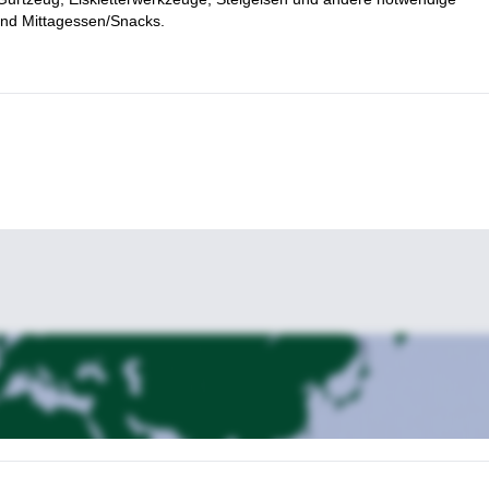
ieser Reise teilzunehmen, müssen Sie uns lediglich eine Anfrage sende
und Mittagessen/Snacks.
vik
dieser wunderbaren Reise.
Eisklettern? Dann begleiten Sie uns auf