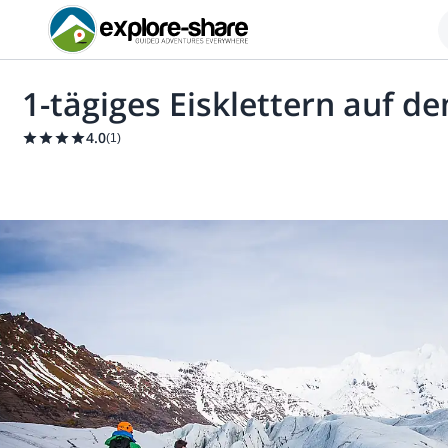
1-tägiges Eisklettern auf d
4.0
(
1
)