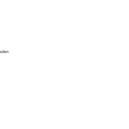
olen.
inige
s
ter