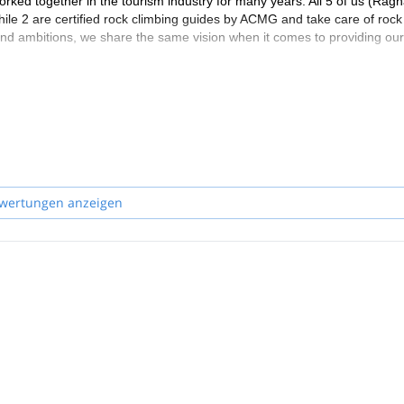
ked together in the tourism industry for many years. All 5 of us (Ragn
hile 2 are certified rock climbing guides by ACMG and take care of rock
nd ambitions, we share the same vision when it comes to providing our
eliski tours in Iceland.
wertungen anzeigen