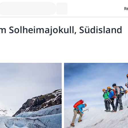
Re
em Solheimajokull, Südisland