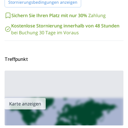
Stornierungsbedingungen anzeigen
fantastischen Abenteuers in den Gallatin Mountains.
Eine weitere großartige Option im Yellowstone-Nationalpark ist
Sichern Sie Ihren Platz mit nur 30%
Zahlung
4-tägige Wanderung im Mist Creek Pass
diese
. Schauen Sie es
Kostenlose Stornierung innerhalb von 48 Stunden
sich an!
bei Buchung 30 Tage im Voraus
Treffpunkt
Karte anzeigen