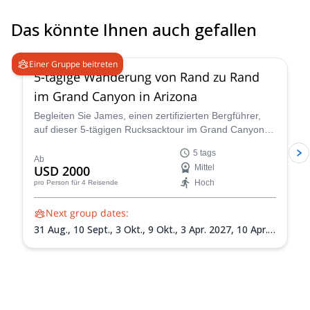
Das könnte Ihnen auch gefallen
5.0
(
2
)
Einer Gruppe beitreten
5-tägige Wanderung von Rand zu Rand
im Grand Canyon in Arizona
Begleiten Sie James, einen zertifizierten Bergführer,
auf dieser 5-tägigen Rucksacktour im Grand Canyon!
Sie werden diesen berühmten Nationalpark aus erster
5 tags
Hand erleben.
Ab
USD 2000
Mittel
Hoch
pro Person
für 4 Reisende
Next group dates:
31 Aug.,
10 Sept.,
3 Okt.,
9 Okt.,
3 Apr. 2027,
10 Apr.
2027,
10 Mai 2027,
1 Sept. 2027,
18 Sept. 2027