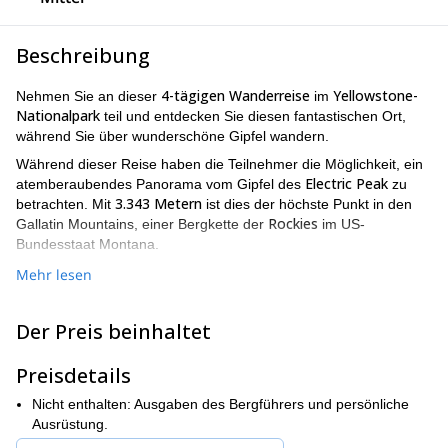
Beschreibung
4-tägigen Wanderreise
Yellowstone-
Nehmen Sie an dieser
im
Nationalpark
teil und entdecken Sie diesen fantastischen Ort,
während Sie über wunderschöne Gipfel wandern.
Während dieser Reise haben die Teilnehmer die Möglichkeit, ein
Electric Peak
atemberaubendes Panorama vom Gipfel des
zu
3.343 Metern
betrachten. Mit
ist dies der höchste Punkt in den
Rockies
Gallatin Mountains, einer Bergkette der
im US-
Bundesstaat Montana.
Wildtieren
Außerdem bietet Yellowstone eine große Vielfalt an
Mehr lesen
Vegetation
und
, die Sie beim Wandern in der Gegend sehen
können. Wir werden auch in der Nähe von schönen Tälern und
Der Preis beinhaltet
unter erstaunlichen Gipfeln campen.
vorherige Bergerfahrung
Beachten Sie, dass es sehr wichtig ist,
Preisdetails
eine gute körperliche Verfassung
sowie
zu haben.
Nicht enthalten: Ausgaben des Bergführers und persönliche
Bereit für eine aufregende Wanderreise im Yellowstone-
Ausrüstung.
Senden Sie jetzt Ihre Anfrage, um dieses
Nationalpark?
Programm zu buchen, und beginnen Sie mit der Planung dieses