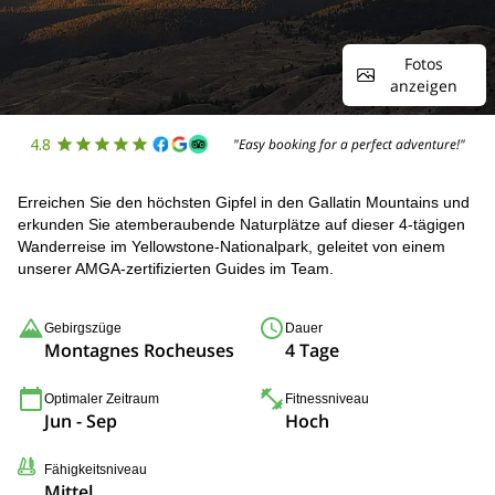
Fotos
anzeigen
4.8
"Easy booking for a perfect adventure!"
Erreichen Sie den höchsten Gipfel in den Gallatin Mountains und
erkunden Sie atemberaubende Naturplätze auf dieser 4-tägigen
Wanderreise im Yellowstone-Nationalpark, geleitet von einem
unserer AMGA-zertifizierten Guides im Team.
Gebirgszüge
Dauer
Montagnes Rocheuses
4 Tage
Optimaler Zeitraum
Fitnessniveau
Jun - Sep
Hoch
Fähigkeitsniveau
Mittel