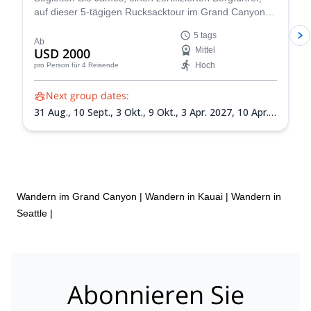
auf dieser 5-tägigen Rucksacktour im Grand Canyon!
Sie werden diesen berühmten Nationalpark aus erster
5 tags
Hand erleben.
Ab
USD 2000
Mittel
Hoch
pro Person
für 4 Reisende
Next group dates:
31 Aug.,
10 Sept.,
3 Okt.,
9 Okt.,
3 Apr. 2027,
10 Apr.
2027,
10 Mai 2027,
1 Sept. 2027,
18 Sept. 2027
Wandern im Grand Canyon
|
Wandern in Kauai
|
Wandern in
Seattle
|
Abonnieren Sie