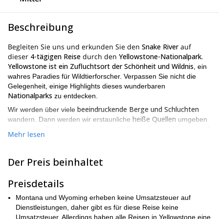
Beschreibung
Begleiten Sie uns und erkunden Sie den
Snake River
auf
dieser
4-tägigen Reise
durch den
Yellowstone-Nationalpark.
Yellowstone ist ein Zufluchtsort der Schönheit und Wildnis
, ein
wahres Paradies für Wildtierforscher. Verpassen Sie nicht die
Gelegenheit, einige Highlights dieses wunderbaren
Nationalparks
zu entdecken.
beeindruckende Berge und Schluchten
Wir werden über viele
heiße Quellen
wandern. Dann werden wir erstaunliche
umgeben
bunten Becken
üppige und
von
sehen. Ich werde Sie auch durch
Mehr lesen
grüne Bäume
charmante Wiesen
und
führen. Wir werden zu
unberührten Wasserfällen, Seen und Flüssen
wandern. Und als
berühmten
eines der Kronjuwelen dieses Ortes werden wir die
Der Preis beinhaltet
Geysire
besuchen.
Preisdetails
Obwohl wir einige der berühmtesten Orte abdecken werden,
Snake
konzentriert sich diese Reise darauf, die Schönheit des
Montana und Wyoming erheben keine Umsatzsteuer auf
River
zu entdecken. Sie haben die Möglichkeit, in den
Dienstleistungen, daher gibt es für diese Reise keine
thermischen Bächen
an den Ufern dieses atemberaubenden
Umsatzsteuer. Allerdings haben alle Reisen in Yellowstone eine