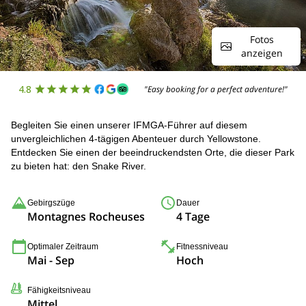
Fotos
anzeigen
4.8
"Easy booking for a perfect adventure!"
Begleiten Sie einen unserer IFMGA-Führer auf diesem
unvergleichlichen 4-tägigen Abenteuer durch Yellowstone.
Entdecken Sie einen der beeindruckendsten Orte, die dieser Park
zu bieten hat: den Snake River.
Gebirgszüge
Dauer
Montagnes Rocheuses
4 Tage
Optimaler Zeitraum
Fitnessniveau
Mai - Sep
Hoch
Fähigkeitsniveau
Mittel