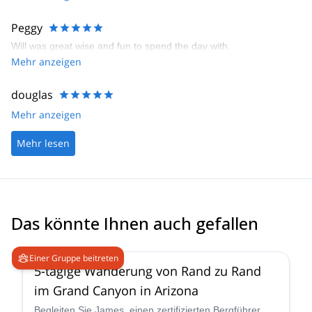
Peggy
Will was great wise and fun to spend the day with.
Mehr anzeigen
douglas
Mehr anzeigen
Mehr lesen
Das könnte Ihnen auch gefallen
5.0
(
2
)
Einer Gruppe beitreten
5-tägige Wanderung von Rand zu Rand
im Grand Canyon in Arizona
Begleiten Sie James, einen zertifizierten Bergführer,