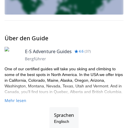
Montana
an.
Über den Guide
E-S Adventure Guides
4.6
(
37
)
Bergführer
One of our certified guides will take you skiing and climbing to
some of the best spots in North America. In the USA we offer trips
in California, Colorado, Maine, Alaska, Oregon, Arizona,
Washington, Montana, Nevada, Texas, Utah and Vermont. And in
Canada, you'll find tours in Quebec, Alberta and British Columbia.
Mehr lesen
Sprachen
Englisch