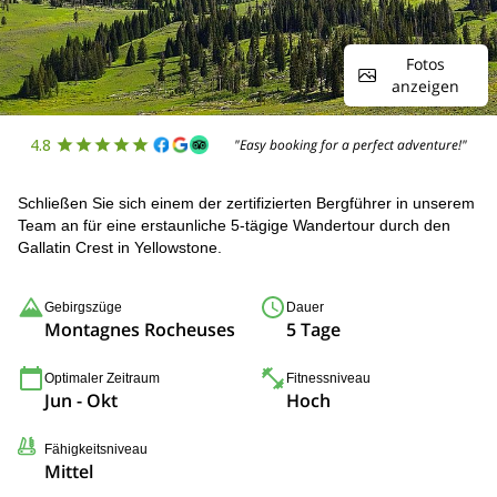
Fotos
anzeigen
4.8
"Easy booking for a perfect adventure!"
Schließen Sie sich einem der zertifizierten Bergführer in unserem
Team an für eine erstaunliche 5-tägige Wandertour durch den
Gallatin Crest in Yellowstone.
Gebirgszüge
Dauer
Montagnes Rocheuses
5 Tage
Optimaler Zeitraum
Fitnessniveau
Jun - Okt
Hoch
Fähigkeitsniveau
Mittel