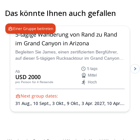
Das könnte Ihnen auch gefallen
5.0
(
2
)
Einer Gruppe beitreten
5-tägige Wanderung von Rand zu Rand
im Grand Canyon in Arizona
Begleiten Sie James, einen zertifizierten Bergführer,
auf dieser 5-tägigen Rucksacktour im Grand Canyon!
Sie werden diesen berühmten Nationalpark aus erster
5 tags
Hand erleben.
Ab
USD 2000
Mittel
Hoch
pro Person
für 4 Reisende
Next group dates:
31 Aug.,
10 Sept.,
3 Okt.,
9 Okt.,
3 Apr. 2027,
10 Apr.
2027,
10 Mai 2027,
1 Sept. 2027,
18 Sept. 2027