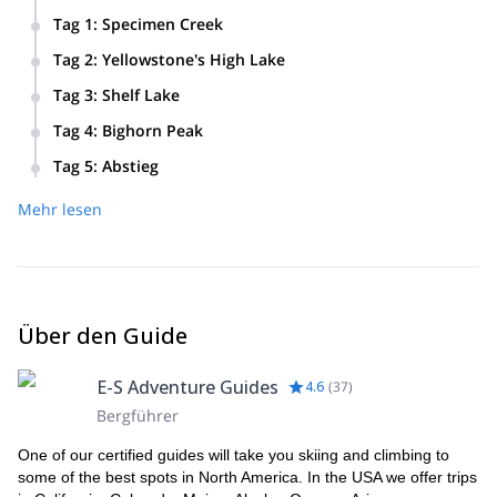
Tag 1
:
Specimen Creek
6,5-Meilen-Wanderung vom Gallatin River Valley zum
Tag 2
:
Yellowstone's High Lake
Specimen Creek.
4-Meilen-Wanderung zum Yellowstone’s High Lake.
Tag 3
:
Shelf Lake
7-Meilen-Wanderung zum Shelf Lake.
Tag 4
:
Bighorn Peak
6-Meilen-Wanderung zum Gipfel des Bighorn Peak.
Tag 5
:
Abstieg
8-Meilen-Wanderung den North Fork des Specimen Creek
Mehr lesen
hinunter.
Über den Guide
E-S Adventure Guides
4.6
(
37
)
Bergführer
One of our certified guides will take you skiing and climbing to
some of the best spots in North America. In the USA we offer trips