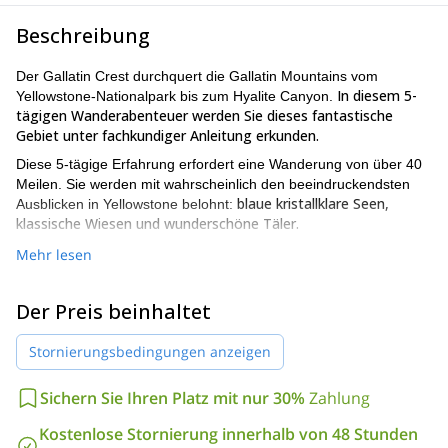
Beschreibung
Der Gallatin Crest durchquert die Gallatin Mountains vom
In diesem 5-
Yellowstone-Nationalpark bis zum Hyalite Canyon.
tägigen Wanderabenteuer werden Sie dieses fantastische
Gebiet unter fachkundiger Anleitung erkunden.
Diese 5-tägige Erfahrung erfordert eine Wanderung von über 40
Meilen. Sie werden mit wahrscheinlich den beeindruckendsten
blaue kristallklare Seen,
Ausblicken in Yellowstone belohnt:
klassische Wiesen und wunderschöne Täler.
Die Gallatin Mountains befinden sich in den US-Bundesstaaten
Mehr lesen
Montana und Wyoming und sind Teil der Rockies und des
Greater Yellowstone Ecosystems. Sie umfassen mehr als 10
Der Preis beinhaltet
Gipfel über 3.000 m.
Unser Wanderprogramm beginnt im bemerkenswerten Gallatin
Stornierungsbedingungen anzeigen
bringen wir Sie zu einigen der fantastischsten
River Valley. Dann
Punkte der Gegend, wie dem Specimen Creek, dem
Sichern Sie Ihren Platz mit nur 30%
Zahlung
Yellowstone High Lake und dem Shelf Lake. Wir werden auch
zum Gipfel des Bighorn Peak
(2.573 m) aufsteigen, der epische
Kostenlose Stornierung innerhalb von 48 Stunden
Ausblicke auf den gesamten Yellowstone-Nationalpark bietet.