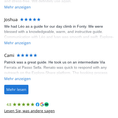
and stress-free. Will definitely use again.
was fantastic, and the platform’s organization was flawless.
Mehr anzeigen
Joshua
We had Léo as a guide for our day climb in Fonty. We were
blessed with a knowledgeable, warm, and instructive guide.
Communication with Léo and Ivan was smooth and swift. Explore-
Share was excellent in arranging everything for our day climb.
Mehr anzeigen
The communication was quick, and the platform was easy to use,
making our adventure stress-free.
Cami
Patrick was a great guide. He took us on an intermediate Via
Ferrata at Passo Sella. Renato was quick to respond with any
outreach on the Explore-Share platform. The booking process
was straightforward, and once Patrick was confirmed, all went
Mehr anzeigen
well. It was a wonderful experience, and I’d highly recommend
the platform.
Mehr lesen
4.8
Lesen Sie, was andere sagen