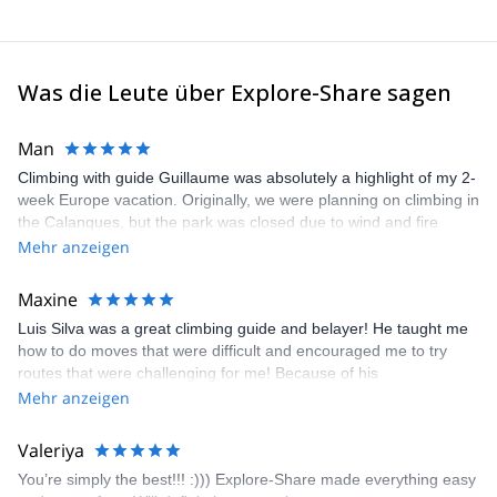
Was die Leute über Explore-Share sagen
Man
Climbing with guide Guillaume was absolutely a highlight of my 2-
week Europe vacation. Originally, we were planning on climbing in
the Calanques, but the park was closed due to wind and fire
danger. Guillaume chose another amazing location (Pic de
Mehr anzeigen
Bretagne) based on my climbing abilities and preferences and
kindly offered train station pick-up and hotel drop off, which I
Maxine
appreciated very much. The multi-pitch route we did was not only
Luis Silva was a great climbing guide and belayer! He taught me
fun but also the right amount of challenge, which I thoroughly
how to do moves that were difficult and encouraged me to try
enjoyed. The communication from the team (Gauthier) was
routes that were challenging for me! Because of his
prompt and clear—highly recommend!
encouragement, I managed to complete these routes! I really
Mehr anzeigen
enjoyed the climbs and completed 8 routes in the Sesimbra/Azoia
area. The weather was perfect, no direct sun and cool enough to
Valeriya
enjoy the climbs. Explore-Share made booking an outdoor
You’re simply the best!!! :))) Explore-Share made everything easy
climbing experience in Lisbon extremely easy. Luis, our guide,