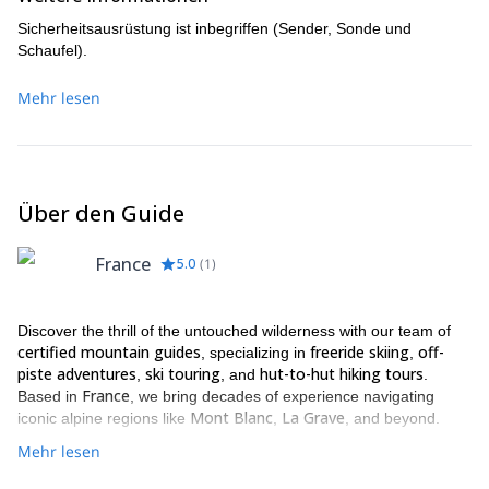
Sicherheitsausrüstung ist inbegriffen (Sender, Sonde und
Schaufel).
Mehr lesen
Über den Guide
France
5.0
(
1
)
Discover the thrill of the untouched wilderness with our team of
certified mountain guides
freeride skiing
off-
, specializing in
,
piste adventures
ski touring
hut-to-hut hiking tours
,
, and
.
France
Based in
, we bring decades of experience navigating
Mont Blanc
La Grave
iconic alpine regions like
,
, and beyond.
Mehr lesen