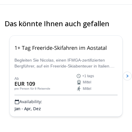
Das könnte Ihnen auch gefallen
4.3
(
11
)
1+ Tag Freeride-Skifahren im Aostatal
Begleiten Sie Nicolas, einen IFMGA-zertifizierten
Bergführer, auf ein Freeride-Skiabenteuer in Italien.
Entdecken Sie einige atemberaubende
+1 tags
Pulverschneehänge im Aostatal!
Ab
EUR 109
Mittel
Mittel
pro Person
für 8 Reisende
Availability:
Jan - Apr, Dez