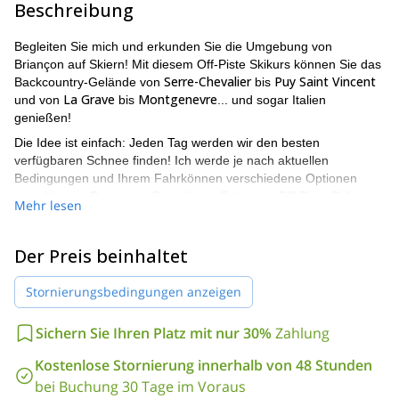
Beschreibung
Begleiten Sie mich und erkunden Sie die Umgebung von
Briançon auf Skiern! Mit diesem Off-Piste Skikurs können Sie das
Serre-Chevalier
Puy Saint Vincent
Backcountry-Gelände von
bis
La Grave
Montgenevre
und von
bis
... und sogar Italien
genießen!
Die Idee ist einfach: Jeden Tag werden wir den besten
verfügbaren Schnee finden! Ich werde je nach aktuellen
Bedingungen und Ihrem Fahrkönnen verschiedene Optionen
vorschlagen. Der ganze Sinn dieses 5-tägigen Off-Piste Skikurses
Mehr lesen
ist es, so viel Spaß wie möglich unter den bestmöglichen
Bedingungen zu haben!
Der Preis beinhaltet
Ich bin ein lokaler Führer und werde sicherstellen, dass ich Ihnen
Briançon
die schönsten Orte in der Umgebung von
zeige. Wir
Stornierungsbedingungen anzeigen
Claviere
Sestriere
werden sogar die italienischen Resorts
und
besuchen, damit Sie dort den Schnee erleben können.
Sichern Sie Ihren Platz mit nur 30%
Zahlung
Mit diesem All-Inclusive-Programm müssen Sie sich um nichts
kümmern, außer die aufregendsten Abfahrten hinunterzufahren.
Kostenlose Stornierung innerhalb von 48 Stunden
Sie werden in einem Hotel in Briançon mit Halbpension
bei Buchung 30 Tage im Voraus
untergebracht. Außerdem sind Transfers und Skipässe ebenfalls