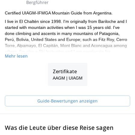
Bergführer
Certified UIAGM-IFMGA Mountain Guide from Argentina.
I live in El Chaltén since 1998. I'm originally from Bariloche and I
started with mountain activities when I was 15 years old. I've
done climbing and ascents in many mountains of Patagonia,
Perú, Bolivia, United States and Europe; such as Fitz Roy, Cerro
Torre, Alpamayo, El Capitán, Mont Blanc and Aconcagua among
others. I'm also a Ski Instructor and I am passionate for
Mehr lesen
backcountry ski.
I speak fluent English, Italian and French and have been leading
Zertifikate
trips and expeditions for more than 20 years. I work together with
a group of guides, so if I'm not available for the trip you request,
AAGM | UIAGM
one of my colleagues will guide you!
Guide-Bewertungen anzeigen
Was die Leute über diese Reise sagen