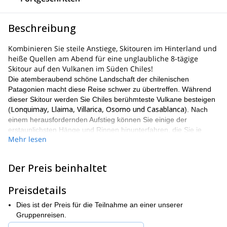
Beschreibung
Kombinieren Sie steile Anstiege, Skitouren im Hinterland und
heiße Quellen am Abend für eine unglaubliche 8-tägige
Skitour auf den Vulkanen im Süden Chiles!
Die atemberaubend schöne Landschaft der chilenischen
Patagonien macht diese Reise schwer zu übertreffen. Während
dieser Skitour werden Sie Chiles berühmteste Vulkane besteigen
Lonquimay, Llaima, Villarica, Osorno und Casablanca
(
). Nach
einem herausfordernden Aufstieg können Sie einige der
erstaunlichsten Hänge und Rinnen hinunterfahren, die Sie je
Mehr lesen
erlebt haben!
Bergsteigererfahrung
Diese anspruchsvolle
erfordert ein sehr
gutes Fitnessniveau. Zusätzlich sind solide Skitourenerfahrung
Der Preis beinhaltet
und fortgeschrittene Skifahrfähigkeiten ebenfalls notwendig!
Preisdetails
Ich passe die Reiseroute an das Niveau der Gruppe sowie an
Wetter- und Schneebedingungen an. Zögern Sie jedoch nicht,
Dies ist der Preis für die Teilnahme an einer unserer
mich mit Anfragen zu kontaktieren, die Sie möglicherweise haben.
Gruppenreisen.
Ich werde mein Bestes tun, um Ihre Wünsche zu erfüllen!