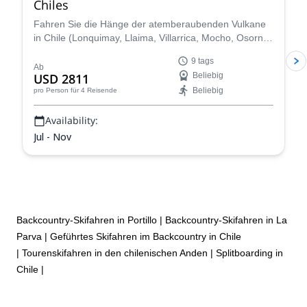
Chiles
Fahren Sie die Hänge der atemberaubenden Vulkane
in Chile (Lonquimay, Llaima, Villarrica, Mocho, Osorno)
auf dieser 9-tägigen Reise mit Nicolás, IFMGA-
9 tags
zertifiziertem Führer, hinunter.
Ab
USD 2811
Beliebig
Beliebig
pro Person
für 4 Reisende
Availability:
Jul - Nov
Backcountry-Skifahren in Portillo
|
Backcountry-Skifahren in La
Parva
|
Geführtes Skifahren im Backcountry in Chile
|
Tourenskifahren in den chilenischen Anden
|
Splitboarding in
Chile
|