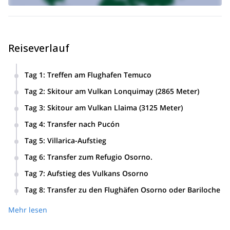
Reiseverlauf
Tag 1
:
Treffen am Flughafen Temuco
Transfer nach Malalcahuello. Ausrüstungscheck und
Tag 2
:
Skitour am Vulkan Lonquimay (2865 Meter)
Briefing. Nacht im Hotel.
Heiße Quelle am Abend (optional). Nacht im Hotel.
Tag 3
:
Skitour am Vulkan Llaima (3125 Meter)
Heiße Quelle am Abend (optional). Nacht im Hotel.
Tag 4
:
Transfer nach Pucón
Großartige Landschaft auf dem Weg nach Pucón, einem
Tag 5
:
Villarica-Aufstieg
charmanten kleinen Bergdorf. Nacht im Hotel.
Atemberaubende Ausblicke vom Gipfel! Nacht im Hotel.
Tag 6
:
Transfer zum Refugio Osorno.
Ein Tag zum Ausruhen. Besuchen Sie Puerto Varas und
Tag 7
:
Aufstieg des Vulkans Osorno
Puerto Montt. Genießen Sie frische Meeresfrüchte!
Normalerweise steigen wir auf, aber der letzte Abschnitt
Tag 8
:
Transfer zu den Flughäfen Osorno oder Bariloche
erfordert die Verwendung von Steigeisen und Seil. Abfahrt
auf Skiern. Nacht in der Berghütte.
Mehr lesen