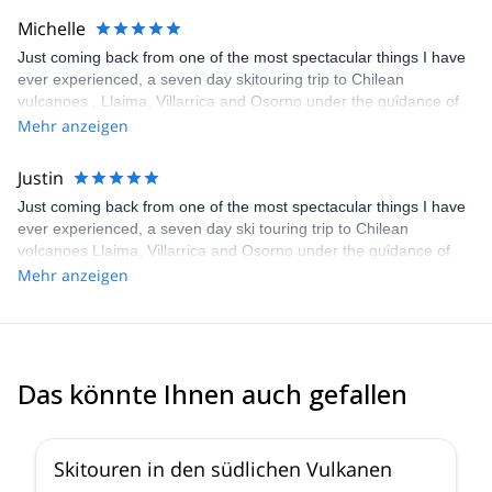
Michelle
Just coming back from one of the most spectacular things I have
ever experienced, a seven day skitouring trip to Chilean
vulcanoes , Llaima, Villarrica and Osorno under the guidance of
Merlin Lipshitz . Excellent weather conditions, the unique beauty
Mehr anzeigen
of Nature , a perfect organization considering every detail and the
excellent guidance of Merlin made these days unforgettable !
Justin
Thanks, Merlin, for your enthusiasm and your open heart!
Just coming back from one of the most spectacular things I have
ever experienced, a seven day ski touring trip to Chilean
volcanoes Llaima, Villarrica and Osorno under the guidance of
Merlin Lipshitz. Excellent weather conditions, the unique beauty
Mehr anzeigen
of Nature, a perfect organization considering every detail and the
excellent guidance of Merlin made these days unforgettable !
Thanks, Merlin, for your enthusiasm and your open heart!
Das könnte Ihnen auch gefallen
5.0
(
3
)
Skitouren in den südlichen Vulkanen