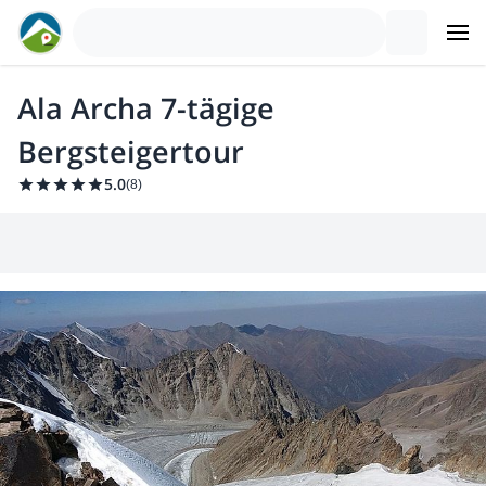
Ala Archa 7-tägige
Bergsteigertour
5.0
(
8
)