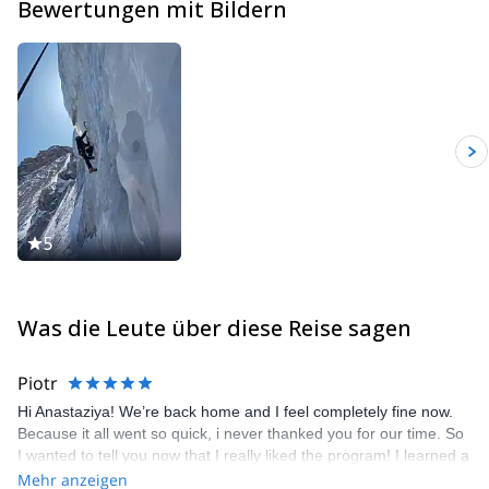
Bewertungen mit Bildern
I am a mountaineer and really love the mountains so I also spend
all my free time here. I have participated in expeditions in the
Himalayas, Africa, Uzbekistan, Kazakhstan, Patagonia and
Russia.
I live and work in a beautiful mountainous country and I will be
glad to show you the virgin beauty of the Kyrgyz mountains.
5
Was die Leute über diese Reise sagen
Piotr
Hi Anastaziya! We’re back home and I feel completely fine now.
Because it all went so quick, i never thanked you for our time. So
I wanted to tell you now that I really liked the program! I learned a
loooot and it was really fun. You are a very interesting person and
Mehr anzeigen