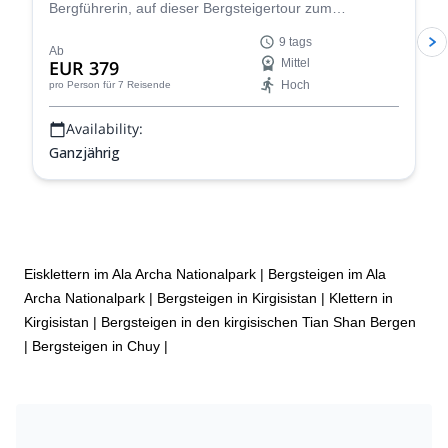
Bergführerin, auf dieser Bergsteigertour zum
beeindruckenden Ak-Sai-Gletscher im Ala Archa
9 tags
Nationalpark. Kommen Sie und besteigen Sie Gipfel
Ab
EUR 379
Mittel
wie die Korona (4860 m), Uchitel (4560 m) und Boks
Hoch
pro Person
für 7 Reisende
(4211)!
Availability:
Ganzjährig
Eisklettern im Ala Archa Nationalpark
|
Bergsteigen im Ala
Archa Nationalpark
|
Bergsteigen in Kirgisistan
|
Klettern in
Kirgisistan
|
Bergsteigen in den kirgisischen Tian Shan Bergen
|
Bergsteigen in Chuy
|