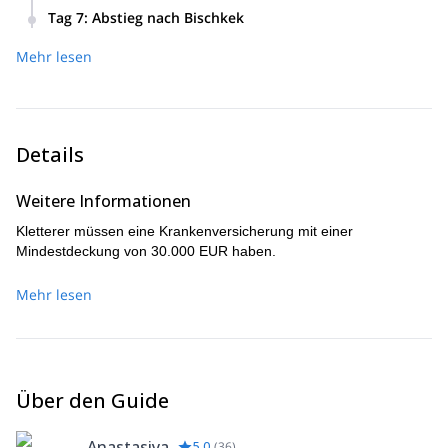
Baichechekei (4515 m) Aufstieg (10 Eisseillängen). Es wird
macht; verschiedene Arten von Sicherungsstationen und
Tag 7
:
Abstieg nach Bischkek
uns etwa 10-14 Stunden dauern.
schnelles Abseilen auf Eis. Wenn Sie gut im Eisklettern sind,
können wir nur einen Tag für diesen Kurs verwenden.
Mehr lesen
Details
Weitere Informationen
Kletterer müssen eine Krankenversicherung mit einer
Mindestdeckung von 30.000 EUR haben.
Mehr lesen
Über den Guide
Anastasiya
5.0
(
36
)