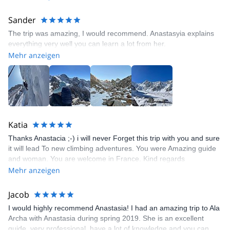
it was great to have you as my guide. And when I felt horrible and
we had to go down, I felt absolutely safe and comfortable with
Sander
you. Thanks for the time again! Have a great (and safe) life!
The trip was amazing, I would recommend. Anastasyia explains
everything very well you can learn a lot from her.
Mehr anzeigen
Katia
Thanks Anastacia ;-) i will never Forget this trip with you and sure
it will lead To new climbing adventures. You were Amazing guide
and woman. You are welcome in France. Kind regards
Mehr anzeigen
Jacob
I would highly recommend Anastasia! I had an amazing trip to Ala
Archa with Anastasia during spring 2019. She is an excellent
guide, very professional, have a lot of knowledge and you can