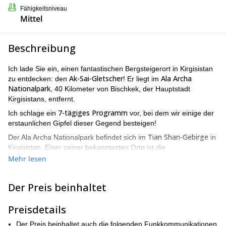
Fähigkeitsniveau
Mittel
Beschreibung
Ich lade Sie ein, einen fantastischen Bergsteigerort in Kirgisistan
Ak-Sai-Gletscher
Ala Archa
zu entdecken: den
! Er liegt im
Nationalpark
, 40 Kilometer von Bischkek, der Hauptstadt
Kirgisistans, entfernt.
7-tägiges Programm
Ich schlage ein
vor, bei dem wir einige der
erstaunlichen Gipfel dieser Gegend besteigen!
Tian Shan-Gebirge
Der Ala Archa Nationalpark befindet sich im
in
Kirgisistan. Einer seiner bekanntesten Orte ist die
beeindruckende Schlucht des Ala Archa Flusses.
Mehr lesen
Außerdem kommen Bergsteiger aus der ganzen Welt in die Ak-
Sai-Gegend wegen ihrer mehr als 150 Kletterrouten. Sie bietet
Der Preis beinhaltet
Optionen für alle Niveaus, von Anfängern bis zu erfahrenen
Kletterern, für Fels-, Eis- und Mischrouten.
Preisdetails
Auch der Ak-Sai-Eisfall ist ein perfekter Ort für Eiskletterkurse.
Der Preis beinhaltet auch die folgenden Funkkommunikationen