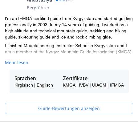
Bergführer
I'm an IFMGA-certified guide from Kyrgyzstan and started guiding
professionally in 2003. In my 14 years of guiding, I worked as a
high altitude and technical mountain guide, trekking and hiking
guide, ski-touring guide and ice and rock climbing gide.
I finished Mountaineering Instructor School in Kyrgyzstan and I
am a member of the Kyrgyz Mountain Guide Association (KMGA).
Additionally, I am ”Snow Leopard”. This title is given to those who
Mehr lesen
have climbed all the highest mountains in the former Soviet
Union. These include: Lenin peak (7134 m) 2 ascents, Khan
Sprachen
Zertifikate
Tengri peak (7010 m) 2 ascents, Korzhenevskaya peak (7105 m)
1 ascent, Communism peak (7495 m)1 ascent, Pobeda peak
Kirgisisch | Englisch
KMGA | IVBV | UIAGM | IFMGA
(7439 m)1 ascent.
I have worked all over the Tian-Shan and Pamir ranges. I worked
as a guide in Lyallak and Dugoba, in Alla Archa National Park and
Guide-Bewertungen anzeigen
Suusamyr Valley, Terskey Ala Too and Kyngei-Ala Too.
As a mountain guide, my top 3 priorities are: 1 -safety, 2 –
creating positive experiences for my clients and 3 -expedition
success.