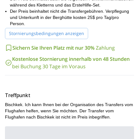
Nach nur 30 Minuten zu Fuß finden wir verschiedene Eisrouten
während des Kletterns und das ErsteHilfe-Set.
für die Kurse. Dort finden wir Eisfälle für jedes Niveau, sowohl für
Der Preis beinhaltet nicht die Transfergebühren. Verpflegung
Eiskletteranfänger als auch für erfahrenere Kletterer. 3 Stunden
und Unterkunft in der Berghütte kosten 25$ pro Tag/pro
Fußweg von der Ak-Sai-Hütte entfernt finden wir weitere
Person.
Eisrouten, von 5 bis 16 Seillängen.
Stornierungsbedingungen anzeigen
Wir treffen uns in Bischkek. Bevor wir einige Gipfel besteigen,
werde ich Ihnen ein Eisklettertraining geben.
Je nach Ihren
Fähigkeiten wird es 1 oder 2 Tage dauern und die folgenden
Sichern Sie Ihren Platz mit nur 30%
Zahlung
Themen abdecken:
Kostenlose Stornierung innerhalb von 48 Stunden
Eiskletter- und Eiskletterwerkzeugtechnik
bei Buchung 30 Tage im Voraus
Doppelseiltechnik
Eisfifi-Technik
Sicherungstechnik
Treffpunkt
Technik des gemeinsamen Gehens
Bischkek. Ich kann Ihnen bei der Organisation des Transfers vom
Führungs- und Nachstiegstechnik
Flughafen helfen, wenn Sie möchten. Der Transfer vom
Flughafen nach Bischkek ist nicht im Preis inbegriffen.
Wie man sich auf Eisgelände bewegt, während man klettert
Jumaring mit 1 und 2 Jumars,
Wie man Sicherungsstationen auf dem Eis macht