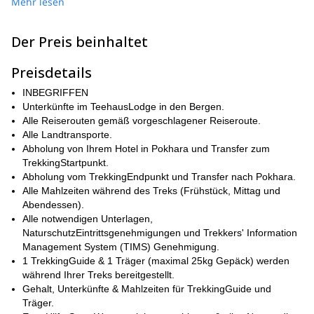
Mehr lesen
Treks zu bewältigen.
Pokhara
Nayapul
Wir starten von
und fahren nach
, von wo aus
Der Preis beinhaltet
wir unser Abenteuer beginnen. Im Laufe der folgenden Tage
tiefe Wälder und lokale Dörfer
werden wir durch
wandern. Am
Preisdetails
sechsten Tag erreichen wir Jhinu, wo wir uns in den heißen
Quellen entspannen können, bevor wir am nächsten Tag nach
INBEGRIFFEN
Pokhara zurückkehren.
Unterkünfte im TeehausLodge in den Bergen.
werden wir durchschnittlich 5 Stunden pro Tag
Insgesamt
Alle Reiserouten gemäß vorgeschlagener Reiseroute.
wandern
. Daher ist es wichtig, dass Sie körperlich fit sind.
Alle Landtransporte.
Natürlich werden wir da sein, um Ihnen bei jedem Schritt zu
Abholung von Ihrem Hotel in Pokhara und Transfer zum
helfen und Sie zu führen.
TrekkingStartpunkt.
Abholung vom TrekkingEndpunkt und Transfer nach Pokhara.
Sind Sie bereit für einen aufregenden 7-tägigen Annapurna Base
Alle Mahlzeiten während des Treks (Frühstück, Mittag und
buchen Sie Ihren Platz
Camp Trek? Dann
und schließen Sie sich
Abendessen).
uns an!
Alle notwendigen Unterlagen,
14-tägigen Everest Base
Wir bieten auch einen etwas längeren
NaturschutzEintrittsgenehmigungen und Trekkers' Information
Camp Trek
an!
Management System (TIMS) Genehmigung.
1 TrekkingGuide & 1 Träger (maximal 25kg Gepäck) werden
während Ihrer Treks bereitgestellt.
Gehalt, Unterkünfte & Mahlzeiten für TrekkingGuide und
Träger.