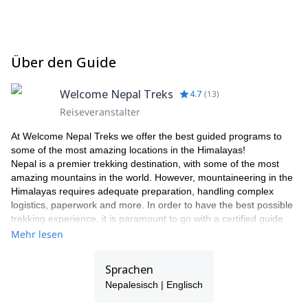
Über den Guide
Welcome Nepal Treks
4.7
(
13
)
Reiseveranstalter
At Welcome Nepal Treks we offer the best guided programs to
some of the most amazing locations in the Himalayas!
Nepal is a premier trekking destination, with some of the most
amazing mountains in the world. However, mountaineering in the
Himalayas requires adequate preparation, handling complex
logistics, paperwork and more. In order to have the best possible
trekking experience, it is paramount to go with a certified guide
from a qualified agency that can both point you in the right
Mehr lesen
direction and take care of your needs and queries. As one of the
leading trekking companies in Nepal, we are approved by the
Sprachen
Government of Nepal, the Ministry of Culture, Tourism and Civil
Nepalesisch | Englisch
Aviation, and are an active member of TAAN (Trekking Agents
Association of Nepal), NMA (Nepal Mountaineering Association