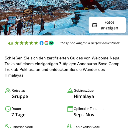
Fotos
anzeigen
4.8
"Easy booking for a perfect adventure!"
Schließen Sie sich den zertifizierten Guides von Welcome Nepal
Treks auf einem einzigartigen 7-tägigen Annapurna Base Camp
Trek ab Pokhara an und entdecken Sie die Wunder des
Himalayas!
Reisetyp
Gebirgszüge
Gruppe
Himalaya
Dauer
Optimaler Zeitraum
7 Tage
Sep - Nov
Fitnessniveau
Fähigkeitsniveau