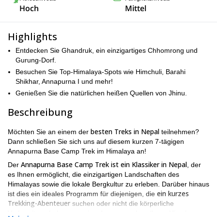
Hoch
Mittel
Highlights
Entdecken Sie Ghandruk, ein einzigartiges Chhomrong und
Gurung-Dorf.
Besuchen Sie Top-Himalaya-Spots wie Himchuli, Barahi
Shikhar, Annapurna I und mehr!
Genießen Sie die natürlichen heißen Quellen von Jhinu.
Beschreibung
besten Treks in Nepal
Möchten Sie an einem der
teilnehmen?
Dann schließen Sie sich uns auf diesem kurzen 7-tägigen
Annapurna Base Camp Trek im Himalaya an!
Annapurna Base Camp Trek ist ein Klassiker in Nepal
Der
, der
es Ihnen ermöglicht, die einzigartigen Landschaften des
Himalayas sowie die lokale Bergkultur zu erleben. Darüber hinaus
ein kurzes
ist dies ein ideales Programm für diejenigen, die
Trekking-Abenteuer
suchen oder nicht die körperliche
Vorbereitung haben, um eine der anspruchsvolleren Himalaya-