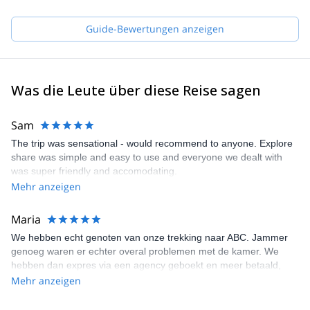
and NTB (Nepal Tourism Board).
Join us on one of our many trekking programs and we will make
Guide-Bewertungen anzeigen
sure to point you to the best places in the region while making
sure that you acclimatize properly and are safe, that all your
logistics are taken care of, and that you have an overall
unforgettable wonderful experience!
Was die Leute über diese Reise sagen
Sam
The trip was sensational - would recommend to anyone. Explore
share was simple and easy to use and everyone we dealt with
was super friendly and accomodating.
Mehr anzeigen
Maria
We hebben echt genoten van onze trekking naar ABC. Jammer
genoeg waren er echter overal problemen met de kamer. We
hebben dan expres via een agency geboekt en meer betaald,
zodat we zeker een kamer overal zouden krijgen. Dit bleek dan
Mehr anzeigen
een probleem te zijn, omdat er niets op voorhand was geboekt.
Ook hebben we last minute (letterlijk 5 min voor de 1e