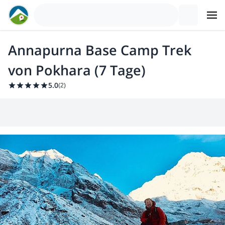
Annapurna Base Camp Trek
von Pokhara (7 Tage)
5.0
(
2
)