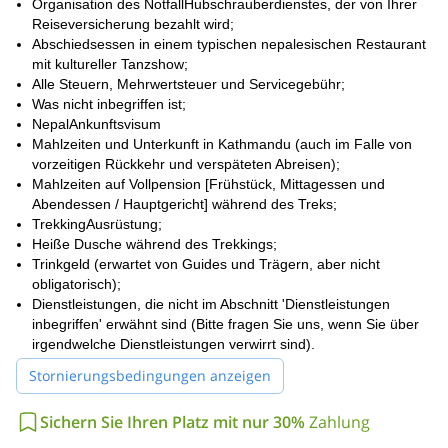
Organisation des NotfallHubschrauberdienstes, der von Ihrer
10-tägigen Ghorepani-
Wir bieten auch einen atemberaubenden
Reiseversicherung bezahlt wird;
Gandruk Trek
an!
Abschiedsessen in einem typischen nepalesischen Restaurant
mit kultureller Tanzshow;
Alle Steuern, Mehrwertsteuer und Servicegebühr;
Was nicht inbegriffen ist;
NepalAnkunftsvisum
Mahlzeiten und Unterkunft in Kathmandu (auch im Falle von
vorzeitigen Rückkehr und verspäteten Abreisen);
Mahlzeiten auf Vollpension [Frühstück, Mittagessen und
Abendessen / Hauptgericht] während des Treks;
TrekkingAusrüstung;
Heiße Dusche während des Trekkings;
Trinkgeld (erwartet von Guides und Trägern, aber nicht
obligatorisch);
Dienstleistungen, die nicht im Abschnitt 'Dienstleistungen
inbegriffen' erwähnt sind (Bitte fragen Sie uns, wenn Sie über
irgendwelche Dienstleistungen verwirrt sind).
Stornierungsbedingungen anzeigen
Sichern Sie Ihren Platz mit nur 30%
Zahlung