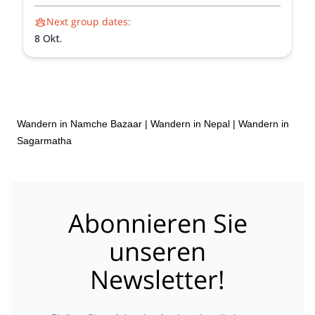
Schönheit entdecken werden. Mit der Expertise und
Next group dates:
Führung unserer erfahrenen lokalen Führer navigieren
Sie die rauen Pfade und überwinden Hindernisse auf
8 Okt.
Ihrem Weg, diesen faszinierenden Berg zu erobern.
Wandern in Namche Bazaar
|
Wandern in Nepal
|
Wandern in
Sagarmatha
Abonnieren Sie
unseren
Newsletter!