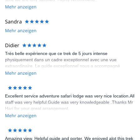
Mehr anzeigen
Sandra
Mehr anzeigen
Didier
Très belle expérience que ce trek de 5 jours intense
physiquement dans un cadre exceptionnel avec une vue
extraordinaire. Le guide exceptionnel nous a accompagné
jusqu’au bout de ce trek. Il connaît parfaitement les sentiers les
Mehr anzeigen
tea house et nous a permis de découvrir des paysages
époustouflants. Je le recommande chaleureusement et le
remercie encore
Excellent service adventure safari lodge was very nice location.All
staff was very helpful.Guide was very knowledgeable .Thanks Mr
Hari for your great arrangement.
Mehr anzeigen
Amazing view. Helpful guide and porter. We enjoyed alot this trek