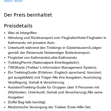
Mehr lesen
dieses Himalaya-Wunder nicht genießen können, wenn Sie kein
fortgeschrittener Bergsteiger sind.
Der Preis beinhaltet
Kathmandu und fliegen
Auf dieser Wanderung starten wir von
nach Lukla
Phakding
, von wo aus wir nach
wandern werden. Im
Preisdetails
Laufe der folgenden Tage werden wir an emblematischen Orten
Namche Bazaar
in der Everest-Region wie dem
und dem
Was ist inbegriffen:
Khumbu-Gletscher
Halt machen. Wir werden auch die
Abholung und Rücktransport vom FlughafenHotel-Flughafen in
atemberaubende Sherpa-Kultur entdecken und erstaunliche
Kathmandu mit privatem Auto;
Mt. Lhotse (8.516 m), Mt. Makalu (8.463 m), Mt. Cho
Gipfel wie
Unterkunft während des Trekkings in Gästehäusern/Lodges
Oyu (8.201 m)
und viele andere erblicken. Nachdem wir das EBC
gemäß der Reiseroute Notwendiger Bodentransport;
Kala Patthar (5.550 m)
erreicht haben, werden wir auf
steigen,
Flugticket von KathmanduLukla-Kathmandu;
um atemberaubende Ausblicke auf den emblematischen Berg zu
TrekkingPermit (Nationalpark-Eintrittsgebühr);
genießen.
TIMSKarte (Trekker’s Information Management System);
Bitte beachten Sie, dass dieses Programm für Wanderer aller
Ein TrekkingGuide (Erfahren, Englisch sprechend, lizenziert,
Niveaus offen ist. Es ist jedoch eine anspruchsvolle Wanderung,
gut ausgebildet) und Träger Alle ihre Ausgaben, Ausrüstung,
die eine angemessene körperliche Vorbereitung erfordert.
Verpflegung, Gehalt & Versicherung;
werden wir da sein, um Ihnen bei jedem Schritt zu
Natürlich
AssistentTrekking-Guide für Gruppen über 9 Personen mit
helfen und Sie zu führen.
(Mahlzeiten, Unterkunft, Gehalt und Versicherung) Alle seine
Ausgaben
Sind Sie bereit für einen aufregenden Everest Base Camp Trek in
Duffel Bag falls benötigt;
buchen Sie jetzt Ihren Platz
Nepal? Dann
und schließen Sie sich
Medizinische Versorgung der Trekker Erste-Hilfe-Set;
uns an, wir freuen uns darauf, Sie zu führen!