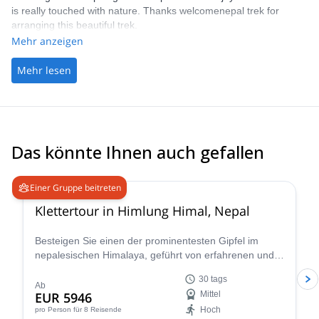
is really touched with nature. Thanks welcomenepal trek for
arranging this beautiful trek.
Mehr anzeigen
Mehr lesen
Das könnte Ihnen auch gefallen
Einer Gruppe beitreten
Klettertour in Himlung Himal, Nepal
Besteigen Sie einen der prominentesten Gipfel im
nepalesischen Himalaya, geführt von erfahrenen und
zertifizierten lokalen Führern. Diese außergewöhnliche
30 tags
Kletterreise führt Sie durch die atemberaubenden
Ab
EUR 5946
Mittel
Pfade der Manaslu-Region, wo Sie verborgene
Hoch
pro Person
für 8 Reisende
Schätze lokaler Traditionen und unberührter natürlicher