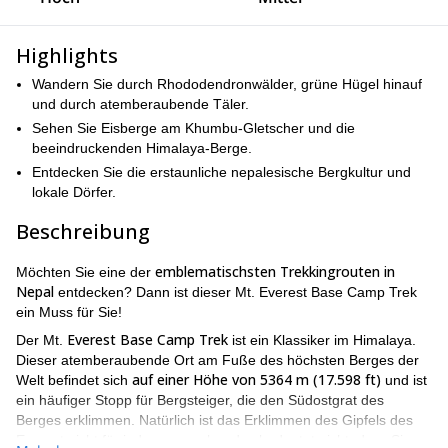
Highlights
Wandern Sie durch Rhododendronwälder, grüne Hügel hinauf
und durch atemberaubende Täler.
Sehen Sie Eisberge am Khumbu-Gletscher und die
beeindruckenden Himalaya-Berge.
Entdecken Sie die erstaunliche nepalesische Bergkultur und
lokale Dörfer.
Beschreibung
emblematischsten Trekkingrouten in
Möchten Sie eine der
Nepal
entdecken? Dann ist dieser Mt. Everest Base Camp Trek
ein Muss für Sie!
Everest Base Camp Trek
Der Mt.
ist ein Klassiker im Himalaya.
Dieser atemberaubende Ort am Fuße des höchsten Berges der
auf einer Höhe von 5364 m (17.598 ft)
Welt befindet sich
und ist
ein häufiger Stopp für Bergsteiger, die den Südostgrat des
Berges erklimmen. Natürlich ist das Erklimmen des Gipfels des
Everest nicht für jedermann, aber das bedeutet nicht, dass Sie