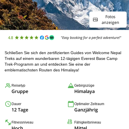
Fotos
anzeigen
4.8
"Easy booking for a perfect adventure!"
Schließen Sie sich den zertifizierten Guides von Welcome Nepal
Treks auf einem wunderbaren 12-tägigen Everest Base Camp
Trek-Programm an und entdecken Sie eine der
emblematischsten Routen des Himalaya!
Reisetyp
Gebirgszüge
Gruppe
Himalaya
Dauer
Optimaler Zeitraum
12 Tage
Ganzjährig
Fitnessniveau
Fähigkeitsniveau
Hoch
Mittel