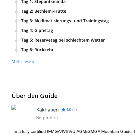
Tag 1
:
Stepantsminda
Wir treffen uns in Stepantsminda (1700 m) und besprechen a
Tag 2
:
Bethlemi-Hütte
was wir für diese Reise benötigen.
Fahren Sie von Stepantsminda zur Gergeti-Dreifaltigkeitsk
Tag 3
:
Akklimatisierungs- und Trainingstag
m), es wird uns etwa 6-8 Stunden dauern.
Von der Bethlemi-Hütte müssen wir auf 4000 m hinaufsteigen
Tag 4
:
Gipfeltag
und dann wieder hinuntergehen. Wir werden mit der Ausrüst
Von der Bethlemi-Hütte beginnen wir um 03:00 Uhr morgens 
Details durchgehen, um die Sicherheit aller zu gewährleiste
Tag 5
:
Reservetag bei schlechtem Wetter
zurück (insgesamt 10-12 Stunden).
Tag 6
:
Rückkehr
Wir gehen von der Hütte zur Dreifaltigkeitskirche hinunter
Mehr lesen
Über den Guide
Kakhaberi
4.0
(
2
)
Bergführer
I'm a fully certified IFMGA/IVBV/UIAGM/GMGA Mountain Guide. I