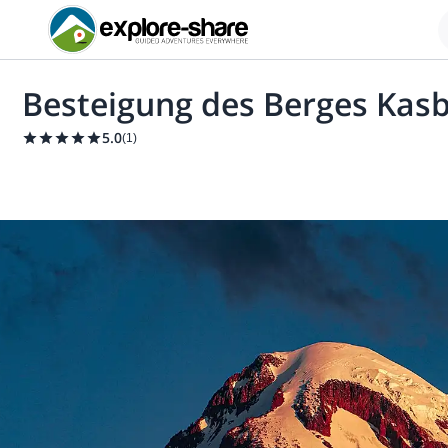
Besteigung des Berges Kas
5.0
(
1
)