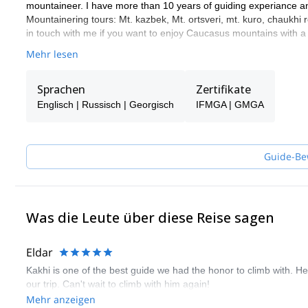
mountaineer. I have more than 10 years of guiding experiance an
Mountainering tours: Mt. kazbek, Mt. ortsveri, mt. kuro, chaukhi r
in touch with me if you want to enjoy Caucasus mountains with a 
Mehr lesen
Sprachen
Zertifikate
Englisch | Russisch | Georgisch
IFMGA | GMGA
Guide-Be
Was die Leute über diese Reise sagen
Eldar
Kakhi is one of the best guide we had the honor to climb with. He
our trip. Can't wait to climb with him again!
Mehr anzeigen