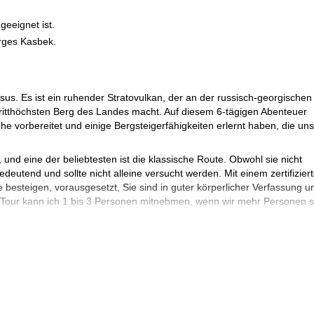
geeignet ist.
rges Kasbek.
sus. Es ist ein ruhender Stratovulkan, der an der russisch-georgischen
ritthöchsten Berg des Landes macht. Auf diesem 6-tägigen Abenteuer
e vorbereitet und einige Bergsteigerfähigkeiten erlernt haben, die uns
nd eine der beliebtesten ist die klassische Route. Obwohl sie nicht
edeutend und sollte nicht alleine versucht werden. Mit einem zertifizier
 besteigen, vorausgesetzt, Sie sind in guter körperlicher Verfassung u
 Tour kann ich 1 bis 3 Personen mitnehmen, wenn wir mehr Personen s
mich und wir können gemeinsam auf diese erstaunliche Bergsteigerto