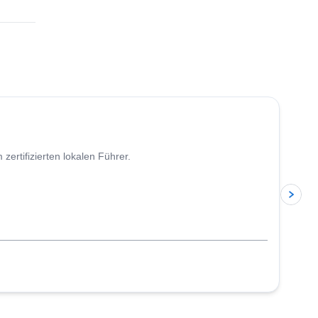
4.7
(
34
)
ertifizierten lokalen Führer.