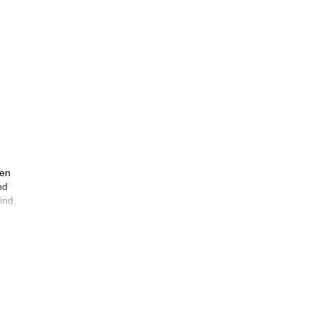
ten
nd
ind,
ur