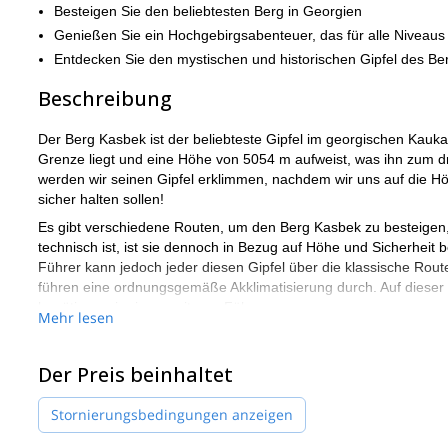
Besteigen Sie den beliebtesten Berg in Georgien
Genießen Sie ein Hochgebirgsabenteuer, das für alle Niveaus 
Entdecken Sie den mystischen und historischen Gipfel des Be
Beschreibung
Der Berg Kasbek ist der beliebteste Gipfel im georgischen Kauka
Grenze liegt und eine Höhe von 5054 m aufweist, was ihn zum d
werden wir seinen Gipfel erklimmen, nachdem wir uns auf die Höh
sicher halten sollen!
Es gibt verschiedene Routen, um den Berg Kasbek zu besteigen, u
technisch ist, ist sie dennoch in Bezug auf Höhe und Sicherheit b
Führer kann jedoch jeder diesen Gipfel über die klassische Route
führen eine ordnungsgemäße Akklimatisierung durch. Auf dieser
benötigen wir einen weiteren Führer.
Mehr lesen
Wenn Sie den Berg Kasbek besteigen möchten, kontaktieren Sie 
gehen!
Der Preis beinhaltet
Stornierungsbedingungen anzeigen