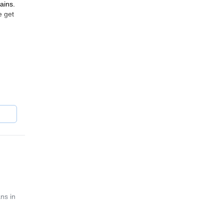
ains.
e get
ns in