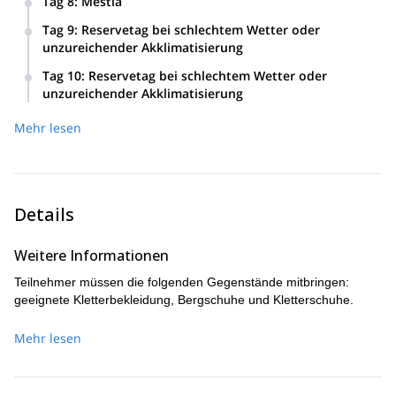
Tag 8
:
Mestia
Danach kehren wir für die Nacht zum Biwak zurück.
Heute steigen wir vom Biwak zum Gul-Gletscher ab,
Tag 9
:
Reservetag bei schlechtem Wetter oder
wandern dann zum Dorf Becho und fahren nach Mestia, wo
unzureichender Akklimatisierung
wir die Nacht in einem Gästehaus verbringen werden.
Tag 10
:
Reservetag bei schlechtem Wetter oder
unzureichender Akklimatisierung
Mehr lesen
Details
Weitere Informationen
Teilnehmer müssen die folgenden Gegenstände mitbringen:
geeignete Kletterbekleidung, Bergschuhe und Kletterschuhe.
Mehr lesen