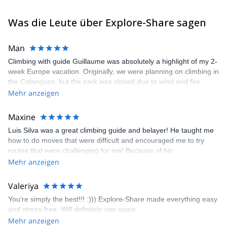
Was die Leute über Explore-Share sagen
Man
Climbing with guide Guillaume was absolutely a highlight of my 2-
week Europe vacation. Originally, we were planning on climbing in
the Calanques, but the park was closed due to wind and fire
danger. Guillaume chose another amazing location (Pic de
Mehr anzeigen
Bretagne) based on my climbing abilities and preferences and
kindly offered train station pick-up and hotel drop off, which I
Maxine
appreciated very much. The multi-pitch route we did was not only
Luis Silva was a great climbing guide and belayer! He taught me
fun but also the right amount of challenge, which I thoroughly
how to do moves that were difficult and encouraged me to try
enjoyed. The communication from the team (Gauthier) was
routes that were challenging for me! Because of his
prompt and clear—highly recommend!
encouragement, I managed to complete these routes! I really
Mehr anzeigen
enjoyed the climbs and completed 8 routes in the Sesimbra/Azoia
area. The weather was perfect, no direct sun and cool enough to
Valeriya
enjoy the climbs. Explore-Share made booking an outdoor
You’re simply the best!!! :))) Explore-Share made everything easy
climbing experience in Lisbon extremely easy. Luis, our guide,
and stress-free. Will definitely use again.
was fantastic, and the platform’s organization was flawless.
Mehr anzeigen