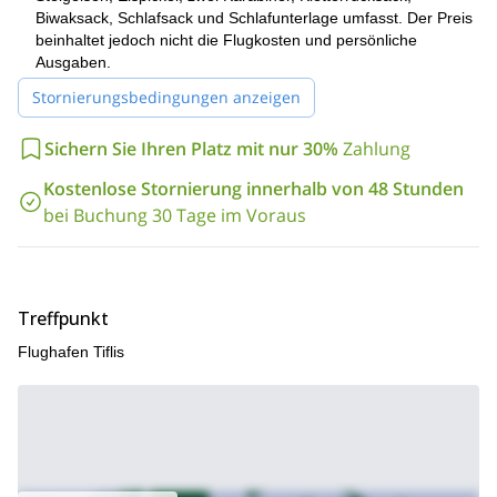
haben, sind genauso beeindruckend wie die vom Gipfel.
Biwaksack, Schlafsack und Schlafunterlage umfasst. Der Preis
beinhaltet jedoch nicht die Flugkosten und persönliche
vorherige
Teilnehmer an dieser Reise sollten über
Ausgaben.
Bergsteigererfahrung
guter
verfügen. Es ist auch wichtig, in
körperlicher Verfassung
zu sein.
Stornierungsbedingungen anzeigen
Diese 10-tägige Expedition ist perfekt für Menschen, die ein
umfassendes Bergsteigerabenteuer im Kaukasus genießen
Sichern Sie Ihren Platz mit nur 30%
Zahlung
möchten. Um es selbst zu erleben, senden Sie mir einfach eine
Kostenlose Stornierung innerhalb von 48 Stunden
Anfrage. Ich freue mich darauf, Sie zu führen.
bei Buchung 30 Tage im Voraus
einwöchige Kletterreise
Ich leite auch eine
zum Gipfel eines
Kaukasus
Mount Kazbek
weiteren erstaunlichen Gipfels im
,
.
Treffpunkt
Flughafen Tiflis