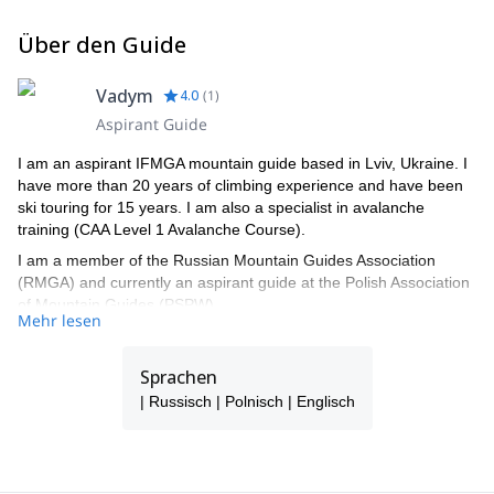
Über den Guide
Vadym
4.0
(
1
)
Aspirant Guide
I am an aspirant IFMGA mountain guide based in Lviv, Ukraine. I
have more than 20 years of climbing experience and have been
ski touring for 15 years. I am also a specialist in avalanche
training (CAA Level 1 Avalanche Course).
I am a member of the Russian Mountain Guides Association
(RMGA) and currently an aspirant guide at the Polish Association
of Mountain Guides (PSPW).
Mehr lesen
Join me and discover everything the Caucasus and the
Carpathian Mountains have to offer!
Sprachen
| Russisch | Polnisch | Englisch