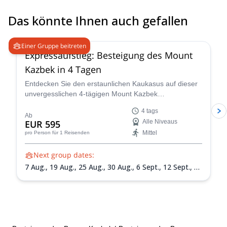
Das könnte Ihnen auch gefallen
4.7
(
34
)
Einer Gruppe beitreten
Expressaufstieg: Besteigung des Mount
Kazbek in 4 Tagen
Entdecken Sie den erstaunlichen Kaukasus auf dieser
unvergesslichen 4-tägigen Mount Kazbek
Bergexpedition, geführt von einem zertifizierten lokalen
4 tags
Führer.
Ab
EUR 595
Alle Niveaus
Mittel
pro Person
für 1 Reisenden
Next group dates:
7 Aug.,
19 Aug.,
25 Aug.,
30 Aug.,
6 Sept.,
12 Sept.,
18
Sept.,
24 Sept.