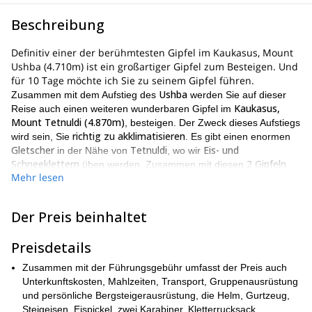
Beschreibung
Definitiv einer der berühmtesten Gipfel im Kaukasus, Mount
Ushba (4.710m) ist ein großartiger Gipfel zum Besteigen. Und
für 10 Tage möchte ich Sie zu seinem Gipfel führen.
Ushba
Zusammen mit dem Aufstieg des
werden Sie auf dieser
Kaukasus,
Reise auch einen weiteren wunderbaren Gipfel im
Mount Tetnuldi (4.870m)
, besteigen. Der Zweck dieses Aufstiegs
richtig zu akklimatisieren
wird sein, Sie
. Es gibt einen enormen
Gletscher
Tetnuldi
Eis- und
in der Nähe von
, wo wir
Schneeklettern
2 Gipfeln
üben werden. Zusammen mit diesen
Mehr lesen
und dem Gletscher
Amaranth-Pass
werden Sie auch den
Mestia
überqueren. Weitere Höhepunkte dieser Reise sind
, wo
wir mehrere Nächte in einem Gästehaus verbringen werden, das
Der Preis beinhaltet
Becho
Gul-Gletscher
Dorf
und der
.
Mount Ushba
Gabriel
Während des Aufstiegs des
werden wir die
Preisdetails
Khergiani Route
nehmen. Diese bekannte und beliebte Route
war eine der ersten Routen, die zum Gipfel führten. Ein weiterer
Zusammen mit der Führungsgebühr umfasst der Preis auch
Mount Ushba
großartiger Teil des
Unterkunftskosten, Mahlzeiten, Transport, Gruppenausrüstung
-Aufstiegs ist, dass Sie in
Biwaksack
Biwak
4.000
einem
und persönliche Bergsteigerausrüstung, die Helm, Gurtzeug,
in einem
in einer Höhe von
Metern
Biwak
Steigeisen, Eispickel, zwei Karabiner, Kletterrucksack,
schlafen können. Die Aussichten, die Sie vom
aus