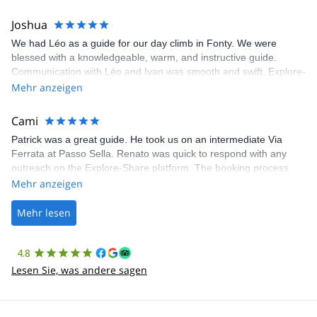
Joshua
We had Léo as a guide for our day climb in Fonty. We were
blessed with a knowledgeable, warm, and instructive guide.
Communication with Léo and Ivan was smooth and swift. Explore-
Share was excellent in arranging everything for our day climb.
Mehr anzeigen
The communication was quick, and the platform was easy to use,
making our adventure stress-free.
Cami
Patrick was a great guide. He took us on an intermediate Via
Ferrata at Passo Sella. Renato was quick to respond with any
outreach on the Explore-Share platform. The booking process
was straightforward, and once Patrick was confirmed, all went
Mehr anzeigen
well. It was a wonderful experience, and I’d highly recommend
the platform.
Mehr lesen
4.8
Lesen Sie, was andere sagen