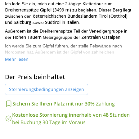
Ich lade Sie ein, mich auf eine 2-tägige Klettertour zum
Dreiherrenspitze Gipfel (3499 m)
zu begleiten. Dieser Berg liegt
österreichischen Bundesländern
Tirol (Osttirol)
zwischen den
und Salzburg
Südtirol in Italien
sowie
.
Außerdem ist die Dreiherrenspitze Teil der Venedigergruppe in
Hohen Tauern
Zentralen Ostalpen
der
Gebirgsgruppe der
.
Ich werde Sie zum Gipfel führen, der steile Felswände nach
Nordosten hat. Außerdem ist der Gipfel von zahlreichen
Gletschern umgeben.
Mehr lesen
Wir treffen uns in der Stadt Krimml
und nehmen das Tälertaxi
Birnlücke (2665 m)
ins Tauern-Tal. Dann gehen wir zu Fuß zur
in
Der Preis beinhaltet
Südtirol. Vom Ende des Tals geht es dann zu Fuß nach Südtirol
zur Birnlücke. Wir werden die Nacht in der Birnlückenhütte (2441
Stornierungsbedingungen anzeigen
m) verbringen.
Am zweiten Tag beginnen wir früh morgens mit dem Aufstieg zum
Sichern Sie Ihren Platz mit nur 30%
Zahlung
Dreiherrenspitze Gipfel
. Der Aufstieg wird insgesamt etwa 10
Stunden dauern. Daher müssen Sie in sehr guter körperlicher
Kostenlose Stornierung innerhalb von 48 Stunden
Verfassung sein, um an dieser Tour teilzunehmen. Sie können
bei Buchung 30 Tage im Voraus
alle Details in der unten stehenden Reisebeschreibung
nachlesen.