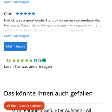
Share was excellent in arranging everything for our day climb.
Mehr anzeigen
The communication was quick, and the platform was easy to use,
making our adventure stress-free.
Cami
Patrick was a great guide. He took us on an intermediate Via
Ferrata at Passo Sella. Renato was quick to respond with any
outreach on the Explore-Share platform. The booking process
was straightforward, and once Patrick was confirmed, all went
Mehr anzeigen
well. It was a wonderful experience, and I’d highly recommend
the platform.
Mehr lesen
4.8
Lesen Sie, was andere sagen
Das könnte Ihnen auch gefallen
4.7
(
90
)
Einer Gruppe beitreten
Gran Paradiso Geführter Aufstieg - All