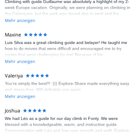
Climbing with guide Guillaume was absolutely a highlight of my 2-
week Europe vacation. Originally, we were planning on climbing in
the Calanques, but the park was closed due to wind and fire
danger. Guillaume chose another amazing location (Pic de
Mehr anzeigen
Bretagne) based on my climbing abilities and preferences and
kindly offered train station pick-up and hotel drop off, which I
Maxine
appreciated very much. The multi-pitch route we did was not only
Luis Silva was a great climbing guide and belayer! He taught me
fun but also the right amount of challenge, which I thoroughly
how to do moves that were difficult and encouraged me to try
enjoyed. The communication from the team (Gauthier) was
routes that were challenging for me! Because of his
prompt and clear—highly recommend!
encouragement, I managed to complete these routes! I really
Mehr anzeigen
enjoyed the climbs and completed 8 routes in the Sesimbra/Azoia
area. The weather was perfect, no direct sun and cool enough to
Valeriya
enjoy the climbs. Explore-Share made booking an outdoor
You’re simply the best!!! :))) Explore-Share made everything easy
climbing experience in Lisbon extremely easy. Luis, our guide,
and stress-free. Will definitely use again.
was fantastic, and the platform’s organization was flawless.
Mehr anzeigen
Joshua
We had Léo as a guide for our day climb in Fonty. We were
blessed with a knowledgeable, warm, and instructive guide.
Communication with Léo and Ivan was smooth and swift. Explore-