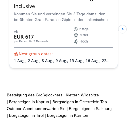
Inclusive
Kommen Sie und verbringen Sie 2 Tage damit, den
berühmten Gran Paradiso Gipfel in den italienischen
Grajischen Alpen mit einem der IFMGA-zertifizierten
2 tags
Guides im Peakshunter-Team zu besteigen.
Ab
EUR 617
Mittel
Hoch
pro Person
für 3 Reisende
Next group dates:
1 Aug.,
2 Aug.,
8 Aug.,
9 Aug.,
15 Aug.,
16 Aug.,
22
Aug.,
23 Aug.,
30 Aug.,
31 Aug.,
5 Sept.,
6 Sept.,
13
Sept.,
20 Sept.
Besteigung des Großglockners
|
Klettern Wildspitze
|
Bergsteigen in Kaprun
|
Bergsteigen in Österreich: Top
Outdoor-Abenteuer erwarten Sie
|
Bergsteigen in Salzburg
|
Bergsteigen in Tirol
|
Bergsteigen in Kärnten