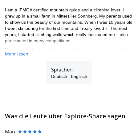
I am a IFMGA certified mountain guide and a climbing lover. I
grew up in a small farm in Mittersiller Sonnberg. My parents used
to show us the beauty of our mountains. When I was 10 years old
I went ski touring for the first time and I really loved it. The next
years, I started climbing walls which really fascinated me. I also
participated in many competitions.
My career took me to Hohe Tauern National Park where I finished
Mehr lesen
the ranger training to bring visitors to the beauties of my country.
In 2013, I got my official certificate as a mountain guide and ski
Sprachen
instructor. A dream came true! Since 2014, I have been working a
full time guide, guiding in different areas such as Ortler, Valais,
Deutsch | Englisch
Dolomites, Wilder Kaiser, Muztagh Ata (China)... and of course, in
some of our famous mountains such as Großvenediger and
Großglockner.
Feel free to get in touch with me! I'll be glad to share with you a
great moment in the mountains!
Was die Leute über Explore-Share sagen
Man