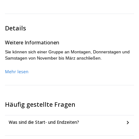
Bow Valley, wo Sie gefrorene Wasserfälle vor der
majestätischen Kulisse der Rockies erklimmen werden.
Unterwegs werden Sie wesentliche Techniken wie
Eisklettersicherheit und Seilmanagement beherrschen.
Details
Weitere Informationen
Sie können sich einer Gruppe an Montagen, Donnerstagen und
Samstagen von November bis März anschließen.
Mehr lesen
Häufig gestellte Fragen
Was sind die Start- und Endzeiten?