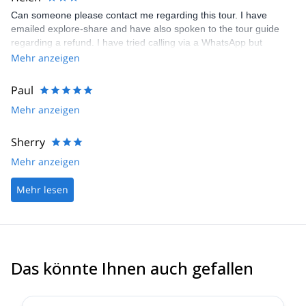
Can someone please contact me regarding this tour. I have
emailed explore-share and have also spoken to the tour guide
regarding a refund. I have tried calling via a WhatsApp but
couldn’t get through. Jeff Bullock has assured that you reply
Mehr anzeigen
quickly and has also assured us a full refund due to extreme cold
weather forecast. Please respond. Helen Pascoe
Paul
Mehr anzeigen
Sherry
Mehr anzeigen
Mehr lesen
Das könnte Ihnen auch gefallen
4.7
(
4
)