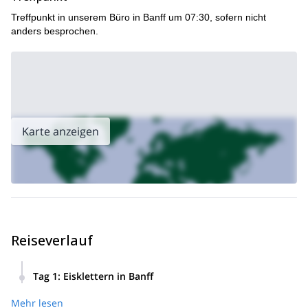
aufregenden Programm oder bei einer Einführung ins
Treffpunkt in unserem Büro in Banff um 07:30, sofern nicht
Eisklettern, die auf Ihre Bedürfnisse zugeschnitten ist!
anders besprochen.
5-tägiges Splitboarding-Abenteuer in
Ich kann Sie auch auf ein
der Nähe von Lake Louise
mitnehmen!
Karte anzeigen
Reiseverlauf
Tag 1
:
Eisklettern in Banff
Von Banff und Canmore bis Lake Louise ermöglicht Ihnen
Mehr lesen
dieses Eiskletterprogramm eine Reise ins atemberaubende