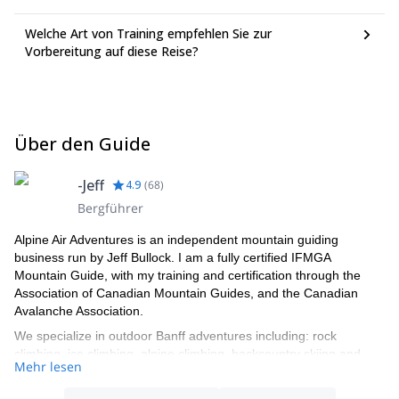
Welche Art von Training empfehlen Sie zur
Vorbereitung auf diese Reise?
Über den Guide
-Jeff
4.9
(
68
)
Bergführer
Alpine Air Adventures is an independent mountain guiding
business run by Jeff Bullock. I am a fully certified IFMGA
Mountain Guide, with my training and certification through the
Association of Canadian Mountain Guides, and the Canadian
Avalanche Association.
We specialize in outdoor Banff adventures including: rock
climbing, ice climbing, alpine climbing, backcountry skiing and
Mehr lesen
snowboarding, avalanche courses and improvised rope rescue
courses.