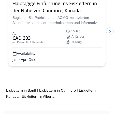
Halbtägige Einführung ins Eisklettern in
der Nähe von Canmore, Kanada
Begleiten Sie Patrick, einen ACMG-zertifizierten
Alpinführer, zu dieser unterhaltsamen und informativen
halbtägigen Einführung ins Eisklettern in der idyllischen
1/2 tag
Stadt Canmore.
Ab
CAD 303
Anfänger
Niedrig
pro Person
für 8 Reisende
Availability:
Jan - Apr, Dez
Eisklettern in Banff
|
Eisklettern in Canmore
|
Eisklettern in
Kanada
|
Eisklettern in Alberta
|