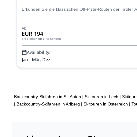
Erkunden Sie die klassischen Off-Piste-Routen der Tiroler A
Ab
EUR 194
pro Person
für 1 Reisenden
Availability:
Jan - Mär, Dez
Backcountry-Skifahren in St. Anton
|
Skitouren in Lech
|
Skitour
|
Backcountry-Skifahren in Arlberg
|
Skitouren in Österreich
|
To