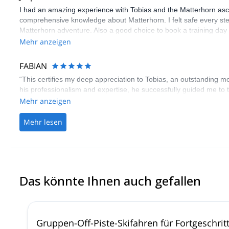
I had an amazing experience with Tobias and the Matterhorn asc
comprehensive knowledge about Matterhorn. I felt safe every ste
Matterhorn adventure. Also a good choice to book a training day 
Mehr anzeigen
FABIAN
“This certifies my deep appreciation to Tobias, an outstanding 
his professionalism and expertise, he successfully guided me to
Mehr anzeigen
Mehr lesen
Das könnte Ihnen auch gefallen
Gruppen-Off-Piste-Skifahren für Fortgeschritt