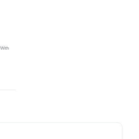
 With
5.0
(
13
)