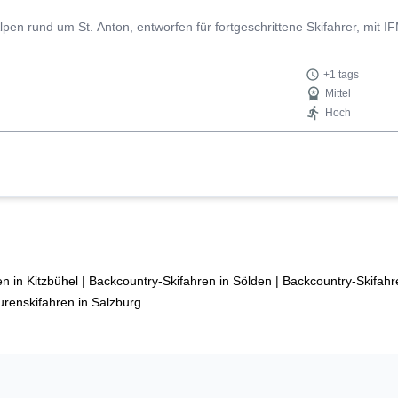
lpen rund um St. Anton, entworfen für fortgeschrittene Skifahrer, mit I
+1 tags
Mittel
Hoch
en in Kitzbühel
|
Backcountry-Skifahren in Sölden
|
Backcountry-Skifahr
urenskifahren in Salzburg