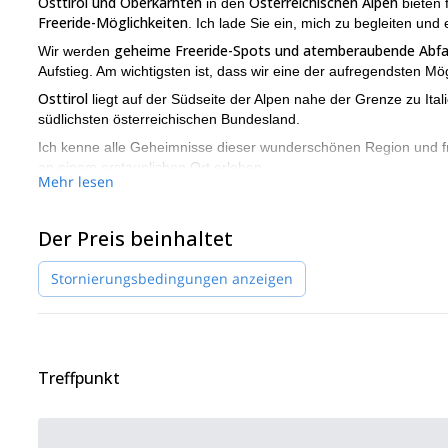
Osttirol und Oberkärnten
Österreichischen Alpen
in den
bieten 
Freeride-Möglichkeiten
. Ich lade Sie ein, mich zu begleiten und
geheime Freeride-Spots und atemberaubende Abfa
Wir werden
Aufstieg. Am wichtigsten ist, dass wir eine der aufregendsten Mö
Osttirol
liegt auf der Südseite der Alpen nahe der Grenze zu Ital
südlichsten österreichischen Bundesland.
Ich kenne alle Geheimnisse dieser wunderschönen Region und fre
an einem erstaunlichen Ort erleben.
Mehr lesen
Auch nur wenige Einheimische kennen die Möglichkeiten in den
Variantenmöglichkeiten finden. Außerdem werden wir die Skilifte
Der Preis beinhaltet
als Aufstiegshilfen nutzen.
zentral gelegenen Stadt Lienz
Wir werden in der
übernachten. Es
Stornierungsbedingungen anzeigen
erreichen können. Und fast alle Gebiete sind innerhalb einer hal
Kontaktieren Sie mich, wenn Sie an diesem großartigen 4-täg
Orte in Osttirol und Oberkärnten entdecken.
Skitourenwoche im Maira-Tal
Sie können auch meine
in Italien
Treffpunkt