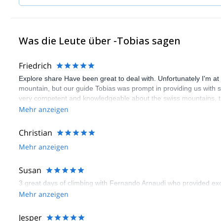
Was die Leute über -Tobias sagen
Friedrich
Explore share Have been great to deal with. Unfortunately I'm at
mountain, but our guide Tobias was prompt in providing us with s
very competent and knowledgeable about the swiss mountains, thr
the alpine environment.
Mehr anzeigen
Christian
Mehr anzeigen
Susan
3 great days of climbing with Fernando Arnaudi who provided excel
Mehr anzeigen
Jesper