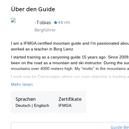
Über den Guide
-Tobias
4.8
(
46
)
Bergführer
I am a IFMGA certified mountain guide and I'm passionated about 
worked as a teacher in Borg Lienz.
I started training as a canyoning guide 15 years ago. Since 2009, 
been on the road as a mountain and ski instructor. During the s
mountains over 4000 meters high. My “motto” in the mountains an
I work now for Carnicoalpin where our main objective is leading
particular focus set on safety.
Mehr lesen
For more information, please feel free to contact me. We can discu
to be your guide and share a great moment with you!
Sprachen
Zertifikate
Deutsch | Englisch
IFMGA
Guide-Be