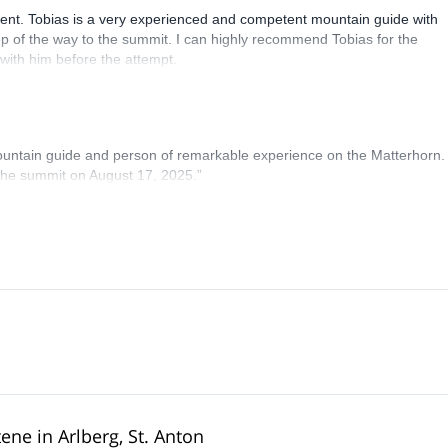
ent. Tobias is a very experienced and competent mountain guide with
p of the way to the summit. I can highly recommend Tobias for the
with him before the attempt.
mountain guide and person of remarkable experience on the Matterhorn.
 the summit on August 17, 2025.”
ene in Arlberg, St. Anton