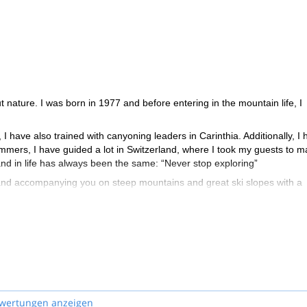
nature. I was born in 1977 and before entering in the mountain life, I
I have also trained with canyoning leaders in Carinthia. Additionally, I
ummers, I have guided a lot in Switzerland, where I took my guests to 
d in life has always been the same: “Never stop exploring”
 and accompanying you on steep mountains and great ski slopes with a
ss about your wishes and the different options I offer. I will be really
wertungen anzeigen