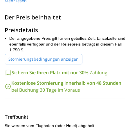
Mehr lesen
„Coca-Cola-Route“ bekannt ist, da die Berghütten auf dem Weg
das berühmte Erfrischungsgetränk verkaufen.
Der Preis beinhaltet
die einfachste Route, um den Kilimandscharo
Marangu gilt als
zu besteigen
einzige Route mit
. Außerdem ist es die
Berghütten
Preisdetails
entlang des Weges. Schließen Sie sich uns auf
dieser Route an und wir sorgen dafür, dass Sie sich auf jedem
Der angegebene Preis gilt für ein geteiltes Zelt. Einzelzelte sind
Schritt des Weges wohl und sicher fühlen und dass Sie das
ebenfalls verfügbar und der Reisepreis beträgt in diesem Fall
Abenteuer Ihres Lebens erleben.
1.750 $.
buchen
Sind Sie bereit, den Kilimandscharo zu besteigen? Dann
Stornierungsbedingungen anzeigen
Sie jetzt Ihren Platz und beginnen Sie mit der Planung
eines
unvergesslichen Bergsteigererlebnisses!
Sichern Sie Ihren Platz mit nur 30%
Zahlung
Kili über einige der anderen
Wir bieten auch Optionen an, um
Routen zu besteigen
, die ebenfalls ziemlich atemberaubend
Kostenlose Stornierung innerhalb von 48 Stunden
sind!
bei Buchung 30 Tage im Voraus
Treffpunkt
Sie werden vom Flughafen (oder Hotel) abgeholt.