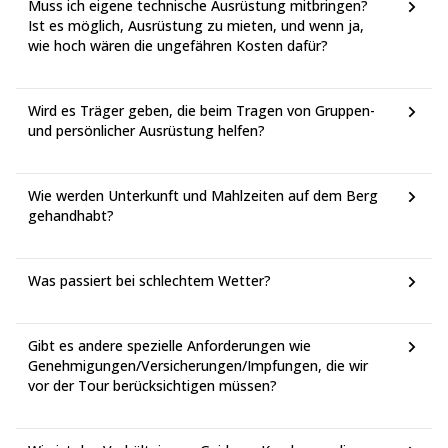
Muss ich eigene technische Ausrüstung mitbringen?
Alle Mahlzeiten inbegriffen
Alle Mahlzeiten inbegriffen
Wanderzeit:
6-8 Stunden
Ende der Tour
Ist es möglich, Ausrüstung zu mieten, und wenn ja,
Trinkwasser (Andere Getränke nicht inbegriffen)
Trinkwasser (Andere Getränke nicht inbegriffen)
Lebensraum:
Arktisch
wie hoch wären die ungefähren Kosten dafür?
Zusätzliche Unterkünfte können gegen Aufpreis
arrangiert werden.
Uhuru-Gipfel zur Horombo-Hütte
Sie werden zum Flughafen (oder Hotel) gebracht.
Wird es Träger geben, die beim Tragen von Gruppen-
und persönlicher Ausrüstung helfen?
Höhe (ft):
19.341 ft bis 12.250 ft
Entfernung:
16 km/10 Meilen
Wanderzeit:
4-5 Stunden
Wie werden Unterkunft und Mahlzeiten auf dem Berg
Lebensraum:
gehandhabt?
Heide
Mahlzeiten & Getränke
Alle Mahlzeiten inbegriffen
Was passiert bei schlechtem Wetter?
Trinkwasser (Andere Getränke nicht inbegriffen)
Ende der Tour
Gibt es andere spezielle Anforderungen wie
Genehmigungen/Versicherungen/Impfungen, die wir
Zusätzliche Unterkünfte können gegen Aufpreis
vor der Tour berücksichtigen müssen?
arrangiert werden.
Sie werden zum Flughafen (oder Hotel) gebracht.