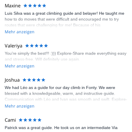
kindly offered train station pick-up and hotel drop off, which I
Maxine
appreciated very much. The multi-pitch route we did was not only
Luis Silva was a great climbing guide and belayer! He taught me
fun but also the right amount of challenge, which I thoroughly
how to do moves that were difficult and encouraged me to try
enjoyed. The communication from the team (Gauthier) was
routes that were challenging for me! Because of his
prompt and clear—highly recommend!
encouragement, I managed to complete these routes! I really
Mehr anzeigen
enjoyed the climbs and completed 8 routes in the Sesimbra/Azoia
area. The weather was perfect, no direct sun and cool enough to
Valeriya
enjoy the climbs. Explore-Share made booking an outdoor
You’re simply the best!!! :))) Explore-Share made everything easy
climbing experience in Lisbon extremely easy. Luis, our guide,
and stress-free. Will definitely use again.
was fantastic, and the platform’s organization was flawless.
Mehr anzeigen
Joshua
We had Léo as a guide for our day climb in Fonty. We were
blessed with a knowledgeable, warm, and instructive guide.
Communication with Léo and Ivan was smooth and swift. Explore-
Share was excellent in arranging everything for our day climb.
Mehr anzeigen
The communication was quick, and the platform was easy to use,
making our adventure stress-free.
Cami
Patrick was a great guide. He took us on an intermediate Via