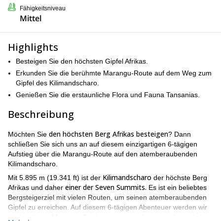
Fähigkeitsniveau
Mittel
Highlights
Besteigen Sie den höchsten Gipfel Afrikas.
Erkunden Sie die berühmte Marangu-Route auf dem Weg zum
Gipfel des Kilimandscharo.
Genießen Sie die erstaunliche Flora und Fauna Tansanias.
Beschreibung
den höchsten Berg Afrikas besteigen
Möchten Sie
? Dann
schließen Sie sich uns an auf diesem einzigartigen 6-tägigen
Aufstieg über die Marangu-Route auf den atemberaubenden
Kilimandscharo.
Kilimandscharo
Mit 5.895 m (19.341 ft) ist der
der höchste Berg
einer der Seven Summits.
Afrikas und daher
Es ist ein beliebtes
Bergsteigerziel mit vielen Routen, um seinen atemberaubenden
Gipfel zu erreichen. Auf diesem 6-tägigen Abenteuer werden wir
Marangu-Route
die berühmte
besteigen, die auch informell als