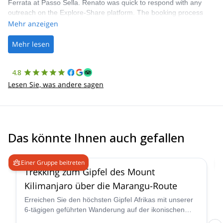
Ferrata at Passo Sella. Renato was quick to respond with any
outreach on the Explore-Share platform. The booking process
was straightforward, and once Patrick was confirmed, all went
Mehr anzeigen
well. It was a wonderful experience, and I’d highly recommend
the platform.
Mehr lesen
4.8
Lesen Sie, was andere sagen
Das könnte Ihnen auch gefallen
4.6
(
11
)
Einer Gruppe beitreten
Trekking zum Gipfel des Mount
Kilimanjaro über die Marangu-Route
Erreichen Sie den höchsten Gipfel Afrikas mit unserer
6-tägigen geführten Wanderung auf der ikonischen
Marangu-Route des Kilimanjaro. Geleitet von dem