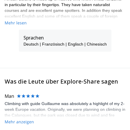
in particular by their fingertips. They have taken naturalist
courses and are excellent game spotters. In addition they speak
excellent English and some of them speak a couple of foreign
languages.
Mehr lesen
All our 4×4 safari vehicles are custom-made for the rugged
terrain of African roads in order to withstand the harsh terrain
Sprachen
while offering game-viewing comfort. In addition they are fitted
Deutsch | Französisch | Englisch | Chinesisch
with HF radio communications and all passengers are
guaranteed comfortable window seats.
Was die Leute über Explore-Share sagen
Man
Climbing with guide Guillaume was absolutely a highlight of my 2-
week Europe vacation. Originally, we were planning on climbing in
the Calanques, but the park was closed due to wind and fire
danger. Guillaume chose another amazing location (Pic de
Mehr anzeigen
Bretagne) based on my climbing abilities and preferences and