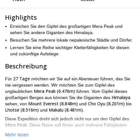
Highlights
Erreichen Sie den Gipfel des großartigen Mera Peak und
sehen Sie andere Giganten des Himalaya.
Besuchen Sie mehrere lokale nepalesische Städte und Dörfer.
Lernen Sie eine Reihe wichtiger Kletterfähigkeiten für diesen
und zukünftige Aufstiege.
Beschreibung
27 Tage
Für
möchten wir Sie auf ein Abenteuer führen, das Sie
nie vergessen werden. Wir möchten Sie zum Gipfel des
Mera Peak (6.476m)
unglaublichen
führen. Vom Gipfel dieses
Himalaya
großartigen Berges aus können Sie die Giganten des
Mount Everest (8.848m)
Cho Oyu (8.201m)
sehen, von
und
bis
Lhotse (8.516m)
Makalu (8.481m)
und
.
Diese Expedition dreht sich jedoch nicht nur um den Gipfel des
Mera Peak
. Diese Reise soll Ihnen auch mehrere Fähigkeiten
beibringen, die Sie nicht nur für diesen, sondern auch für
Mehr lesen
zukünftige Gipfel benötigen. Mehrere Tage an verschiedenen,