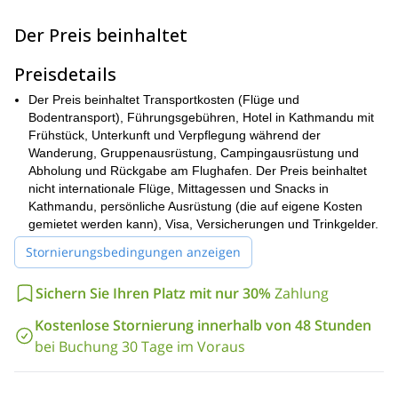
Sibuje
Tangnang
wunderbaren Orten, darunter
und
, werden dem
Eisklettern
Training gewidmet sein. Sie werden
und
Der Preis beinhaltet
Gletscherreisetechniken
lernen. Und Sie werden lernen, wie man
kältebedingten Krankheiten,
mit
Preisdetails
Seilhandhabung,
Spaltenrettung
und vielem mehr umgeht.
Darüber hinaus wird die Zeit, die Sie in diesen Orten mit dem
Der Preis beinhaltet Transportkosten (Flüge und
richtig zu
Training verbringen, Ihnen auch helfen, sich
Bodentransport), Führungsgebühren, Hotel in Kathmandu mit
akklimatisieren
Frühstück, Unterkunft und Verpflegung während der
, was entscheidend ist, wenn man einen so
Mera Peak
enormen Gipfel wie den
Wanderung, Gruppenausrüstung, Campingausrüstung und
besteigt.
Abholung und Rückgabe am Flughafen. Der Preis beinhaltet
Während der gesamten Wanderung werden wir mehrere Städte,
nicht internationale Flüge, Mittagessen und Snacks in
Dörfer und Gemeinden besuchen. Dies gibt Ihnen die
Kathmandu, persönliche Ausrüstung (die auf eigene Kosten
Nepal
Möglichkeit, nicht nur einen Einblick in das lokale
zu
gemietet werden kann), Visa, Versicherungen und Trinkgelder.
bekommen, sondern auch Zeit dort zu verbringen. So haben Sie
Nepal
die Gelegenheit, die wunderbare Kultur von
direkt von
Stornierungsbedingungen anzeigen
seinen eigenen Menschen und Orten kennenzulernen und zu
genießen.
Sichern Sie Ihren Platz mit nur 30%
Zahlung
Aufgrund der Anstrengung und der Länge der Reise müssen die
Kostenlose Stornierung innerhalb von 48 Stunden
guter körperlicher Verfassung
Teilnehmer in
sein.
bei Buchung 30 Tage im Voraus
Die Reise zum Gipfel des Mera Peak ist ein Abenteuer, das Sie
nie vergessen werden. Und es wäre mir eine Freude, Sie dorthin
zu führen. Wenn Sie daran teilnehmen möchten, senden Sie uns