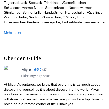
Tagesrucksack, Seesack, Trinkblase, Wasserflaschen,
Schlafsack, warme Mütze, Sonnenkappe, Nackenwärmer,
Stirnlampe, Sonnenbrille, Handwärmer, Handschuhe, Fäustlinge,
Wanderschuhe, Socken, Gamaschen, T-Shirts, lange
Unterwäsche-Oberteile, Fleecejacke, Parka-Mantel, wasserdichte
Jacke, Wanderhosen, lange Unterhosen, Trekkingstöcke,
Sonnencreme und alle persönlichen Medikamente, die Sie
Mehr lesen
benötigen, die in Nepal viel günstiger sind und dort gekauft
werden können.
Über den Guide
Miyar
5.0
(
27
)
Führungsagentur
At Miyar Adventures, we know that every trip is as much about
discovering yourself as it is about discovering the world. Miyar
was founded because of our passion for climbing - a passion we
will strive to share with you whether you join us for a trip close to
home or in a remote corner of the Himalayas.