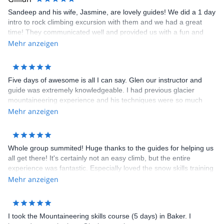
Sandeep and his wife, Jasmine, are lovely guides! We did a 1 day
intro to rock climbing excursion with them and we had a great
time! They communicated well and provided us with a fun and
safe day of climbing. They chose routes based on our experience
Mehr anzeigen
and taught us a lot. I highly recommend hiring Miyar Adventures.
We have already shared their info with friends and family.
Five days of awesome is all I can say. Glen our instructor and
guide was extremely knowledgeable. I had previous glacier
mountaineering experience and his techniques were so much
more efficient than what I had been taught. To top it off we had a
Mehr anzeigen
great summit day.
Whole group summited! Huge thanks to the guides for helping us
all get there! It's certainly not an easy climb, but the entire
experience was fantastic. Especially loved the snow skills training
on the second day. Lots of fun was had practicing the self arrest
Mehr anzeigen
&amp; team arrest. The team arrest training was a huge
confidence builder to see that I wasn’t going to take the entire
team down if I fell The lead guide (Glen) was fabulous. You can
I took the Mountaineering skills course (5 days) in Baker. I
tell he really enjoys sharing his passion for the outdoors with the