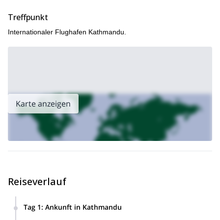
einfach eine Anfrage.
Treffpunkt
17-tägige Expedition zum Basislager des
Wir führen auch eine
Mount Everest
durch.
Internationaler Flughafen Kathmandu.
Karte anzeigen
Reiseverlauf
Tag 1
:
Ankunft in Kathmandu
Nach der Landung am Flughafen werden Sie abgeholt und