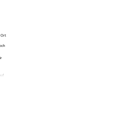
 Ort
och
ir
auf
 wir
erde
er