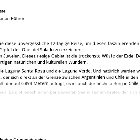
ste
renen Führer
Sie diese unvergessliche 12-tägige Reise, um diesen faszinierenden
Gipfel des
Ojos del Salado
zu erreichen.
trockenste Wüste
Juwelen. Dieses riesige Gebiet ist die
der Erde! D
artigen natürlichen und kulturellen Wundern
.
Laguna Santa Rosa
Laguna Verde
die
und die
. Und natürlich werden w
Argentinien
Chile
, der sich direkt an der Grenze zwischen
und
in den
6.893 Metern
Chile
lt, der auf
aufragt, es ist auch der höchste Berg in
.
n. Es gibt jedoch einen permanenten See in seinem Krater, der sich 
tsächlich wandern, bis wir den letzten Abschnitt erreichen. Hier finden
stung anlegen und Seile verwenden
müssen. Aber keine Sorge, ich w
len, dass Sie eine sichere und unterhaltsame Expedition haben.
chen möchten, zögern Sie nicht und beantragen Sie die Buchung dies
hen Reise durch die Atacama-Wüste zu führen.
planten Gruppentermine.