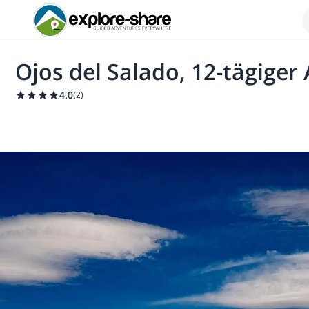
Ojos del Salado, 12-tägiger
4.0
(
2
)