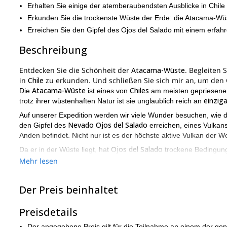
Erhalten Sie einige der atemberaubendsten Ausblicke in Chile
Erkunden Sie die trockenste Wüste der Erde: die Atacama-Wü
Erreichen Sie den Gipfel des Ojos del Salado mit einem erfah
Beschreibung
Entdecken Sie die Schönheit der
Atacama-Wüste
. Begleiten 
in
Chile
zu erkunden. Und schließen Sie sich mir an, um den 
Atacama-Wüste
Chiles
Die
ist eines von
am meisten gepriesenen 
einzig
trotz ihrer wüstenhaften Natur ist sie unglaublich reich an
Auf unserer Expedition werden wir viele Wunder besuchen, wie 
Nevado Ojos del Salado
den Gipfel des
erreichen, eines Vulkans
Anden befindet. Nicht nur ist es der höchste aktive Vulkan der We
Ojos del Salado
Da er in der Wüste liegt, hat
trockene Bedingunge
6.390 Metern
höchste See
befindet. Somit ist es der
der Welt!
Mehr lesen
Ojos del Salado
Um den Gipfel des
zu erreichen, werden wir haup
Ausrü
einen schwierigeren Kletterbereich, wo wir möglicherweise
Der Preis beinhaltet
während des gesamten Aufstiegs bei Ihnen sein, um sicherzustel
Wenn Sie mit mir den Gipfel des Nevado Ojos del Salado errei
Preisdetails
Reise. Es wird mir eine Freude sein, Sie auf dieser erstaunlic
Der angegebene Preis gilt für die Teilnahme an einem der ge