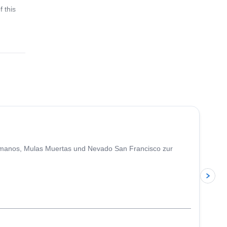
 this
5.0
(
4
)
Hermanos, Mulas Muertas und Nevado San Francisco zur