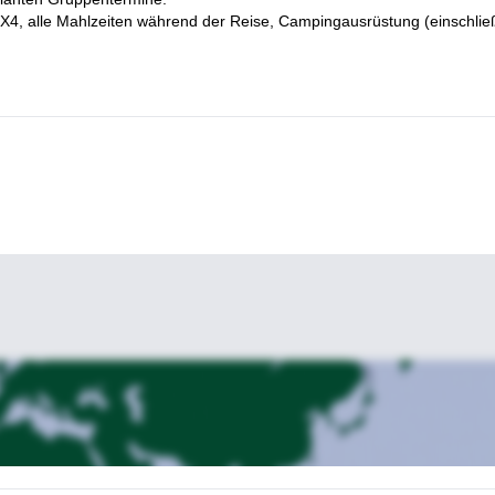
ägige Wanderung in Rio Salado, San Pedro de Atacama
.
4X4, alle Mahlzeiten während der Reise, Campingausrüstung (einschließ