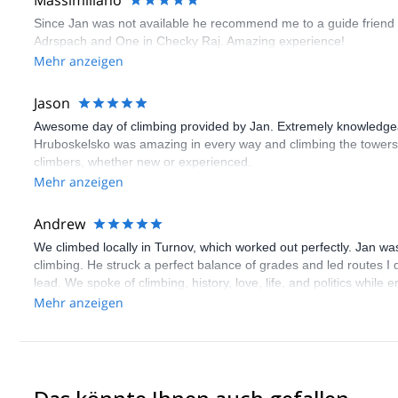
Massimiliano
Since Jan was not available he recommend me to a guide friend o
Adrspach and One in Checky Raj. Amazing experience!
Mehr anzeigen
Jason
Awesome day of climbing provided by Jan. Extremely knowledgeabl
Hruboskelsko was amazing in every way and climbing the towers 
climbers, whether new or experienced.
Mehr anzeigen
Andrew
We climbed locally in Turnov, which worked out perfectly. Jan was
climbing. He struck a perfect balance of grades and led routes I d
lead. We spoke of climbing, history, love, life, and politics whi
the whole trip. While Czech sandstone is not for the faint of hea
Mehr anzeigen
my expectations. 10/10. If this trip is of interest to you, book wi