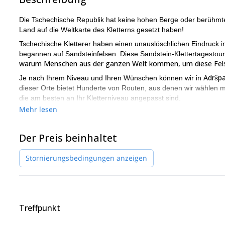
Die Tschechische Republik hat keine hohen Berge oder berühmten
Land auf die Weltkarte des Kletterns gesetzt haben!
Tschechische Kletterer haben einen unauslöschlichen Eindruck i
begannen auf Sandsteinfelsen. Diese Sandstein-Klettertagestour
warum Menschen aus der ganzen Welt kommen, um diese Fels
Adršpa
Je nach Ihrem Niveau und Ihren Wünschen können wir in
dieser Orte bietet Hunderte von Routen, aus denen wir wählen 
die am besten an Ihr Kletterniveau angepasst sind.
Mehr lesen
Sandsteinklettern ist in vielerlei Hinsicht einzigartig. Es hat s
habe fast 30 Jahre Klettererfahrung
und kann ein speziell auf 
Kommen Sie also mit und erleben Sie das Sandsteinklettern in 
Der Preis beinhaltet
Sandsteinklettern zum ersten Mal auszuprobieren. Kontaktiere
Stornierungsbedingungen anzeigen
ähnliche Klettertagestouren in der Hohen Tatra
Ich biete auch
Treffpunkt