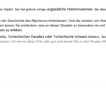
unglaubliche Felsformationen
 Gipfel. Sie hat jedoch einige
, die die
n der Geschichte des Alpinismus hinterlassen. Und die meisten von ihn
en lassen Sie entdecken, was an dieser Disziplin so besonders ist und
en zu erleben.
chu, Tschechisches Paradies oder Tschechische Schweiz
klettern. Je
müssen. Ich kenne diese Orte sehr gut und werde Sie zu den Routen fü
eine eigenen Regeln und erfordert große mentale Ausdauer vom Kletterer.
Sie zugeschnittenes Programm anbieten.
seiner Hochburg. Die Tschechische Republik ist der perfekte Ort, um
n Sie mich!
an. Schauen Sie sie sich an!