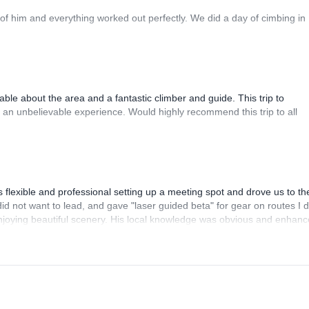
f him and everything worked out perfectly. We did a day of cimbing in
e about the area and a fantastic climber and guide. This trip to
an unbelievable experience. Would highly recommend this trip to all
 flexible and professional setting up a meeting spot and drove us to th
id not want to lead, and gave "laser guided beta" for gear on routes I d
le enjoying beautiful scenery. His local knowledge was obvious and enhan
rt, Jan made this side of climbing very accessible and pleasurable far b
th complete confidence.