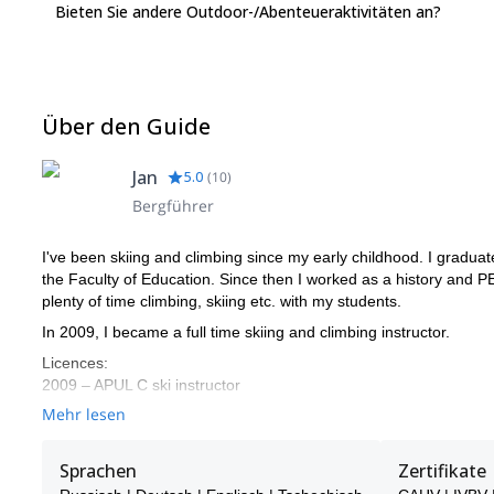
Bieten Sie andere Outdoor-/Abenteueraktivitäten an?
Über den Guide
Jan
5.0
(
10
)
Bergführer
I've been skiing and climbing since my early childhood. I gradua
the Faculty of Education. Since then I worked as a history and PE
plenty of time climbing, skiing etc. with my students.
In 2009, I became a full time skiing and climbing instructor.
Licences:
2009 – APUL C ski instructor
2010 – APUL B ski instructor
Mehr lesen
2011 – APUL telemark and snowboard
2012 – ISIA Mark (International ski instructors association)
Sprachen
Zertifikate
– MSMT climbing instructor and Mountain leader