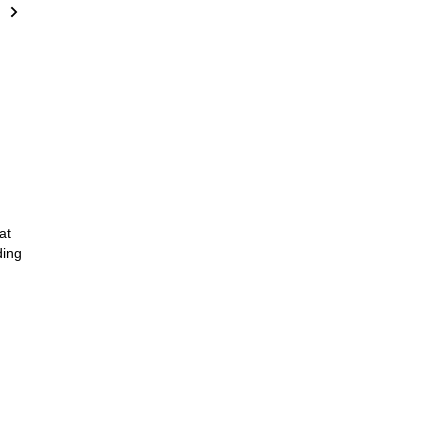
at
ding