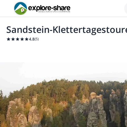
Sandstein-Klettertagestour
4.8
(
5
)