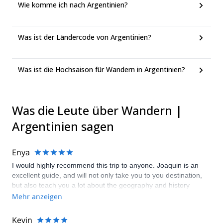
Wie komme ich nach Argentinien?
Was ist der Ländercode von Argentinien?
Was ist die Hochsaison für Wandern in Argentinien?
Was die Leute über Wandern |
Argentinien sagen
Enya
I would highly recommend this trip to anyone. Joaquin is an
excellent guide, and will not only take you to you destination,
but also teach you a lot about the geography and history
around Aconcagua and the area around. The view of
Mehr anzeigen
Aconcagua is better by the entrance to the park, but the trip up
to Confluencia is worth the trouble if you are staying in
Kevin