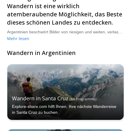
Wandern ist eine wirklich
atemberaubende Möglichkeit, das Beste
dieses schönen Landes zu entdecken.
Argentinien beschwört Bilder von riesigen und weiten, verlassenen Ebenen herauf, die von hoch aufragenden und majestätischen Bergen eingerahmt sind, mit flachen Grasfeldern und romantischen Städten, die die Landschaft übersäen. Die Anden und Patagonien sind zwei der beeindruckendsten Naturwunder der Erde, wobei Buenos Aires eine der großen Weltstädte ist. Wandern in diesem Land ist ein unglaublich besonderes Erlebnis, da die Vielzahl an Landschaften und das schiere epische Ausmaß der Szenerie den Atem rauben. Wählen Sie aus unserer Auswahl an Wandertouren in Argentinien und bereiten Sie sich darauf vor, sich in diesen exquisiten Ort zu verlieben!
Mehr lesen
Wandern in Argentinien
Wandern in Santa Cruz
(
84
Programme
)
Explore-share.com hilft Ihnen, Ihre nächste Wanderreise
in Santa Cruz zu buchen.