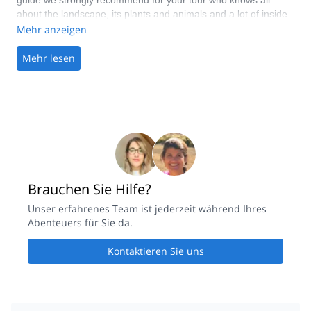
guide we strongly recommend for your tour who knows all
about the landscape, its plants and animals and a lot of inside
stories and all climbing routes and trekking tours in the area!
Mehr anzeigen
Mehr lesen
Brauchen Sie Hilfe?
Unser erfahrenes Team ist jederzeit während Ihres
Abenteuers für Sie da.
Kontaktieren Sie uns