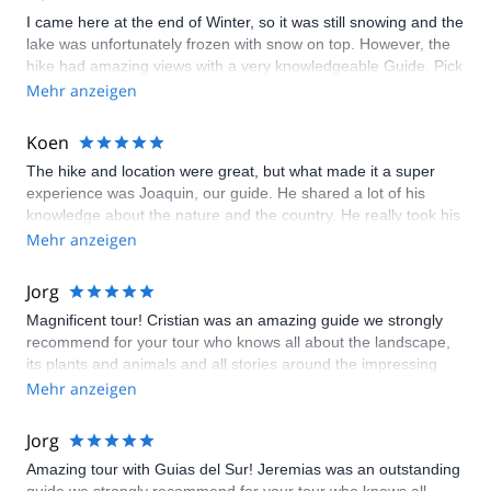
Mendoza (or nearby, I travelled from Chile just for this hike).
I came here at the end of Winter, so it was still snowing and the
Depending on your fitness level, Joaquin can find a hike that
lake was unfortunately frozen with snow on top. However, the
will suit you and give you an experience of the Andes
hike had amazing views with a very knowledgeable Guide. Pick
mountains that you wont get anywhere else.
up was on time and all information was given to me as needed.
Mehr anzeigen
Highly recommend.
Koen
The hike and location were great, but what made it a super
experience was Joaquin, our guide. He shared a lot of his
knowledge about the nature and the country. He really took his
time and let you enjoy all the surroundings have to offer. On
Mehr anzeigen
top of that we had an amazing lunch (you have to try the carrot
mayonaise) with an incredible view. If we ever go back to
Jorg
Argentina we’ll definitely book another day with him. Thanks for
Magnificent tour! Cristian was an amazing guide we strongly
making mendoza unforgettable!
recommend for your tour who knows all about the landscape,
its plants and animals and all stories around the impressing
climbing, trekking and expedition destination in the area!
Mehr anzeigen
Jorg
Amazing tour with Guias del Sur! Jeremias was an outstanding