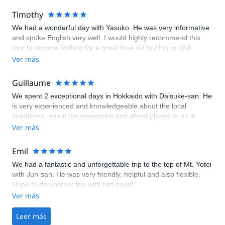
Timothy
We had a wonderful day with Yasuko. He was very informative
and spoke English very well. I would highly recommend this
tour to anyone looking for a great time ski touring or split
boarding Mt. Yotei
Ver más
Guillaume
We spent 2 exceptional days in Hokkaido with Daisuke-san. He
is very experienced and knowledgeable about the local
conditions, about the mountains and about places to go in
general. Even after our trip with him had ended, Daisuke-san
Ver más
came to our rescue when we had technical troubles. We feel
privileged to have shared his company for two days, and we
Emil
will never forget our time in Hokkaido with him.
We had a fantastic and unforgettable trip to the top of Mt. Yotei
with Jun-san. He was very friendly, helpful and also flexible.
Hope to do another trip with him soon!
Ver más
Leer más