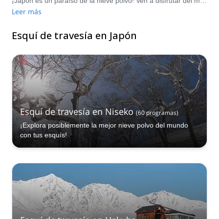
¡Japón es un paraíso de la nieve polvo! Ven a disfrutar del magnífico esquí en el espectacular terreno de Hokkaido, donde Niseko recibe alrededor de 15 metros de nieve cada invierno. El Valle de Hakuba es otro paraíso para el esquí de travesía. Puedes pasar muchos días disfrutando del gran esquí en nieve polvo, ligera y suave en ubicaciones como Sapporo, Niigata, Gunma, Nagano y muchas más. Elige de nuestra amplia selección a continuación y disfruta de una experiencia única en algunas de las mejores nieves polvo del mundo. Explore-Share solo promueve viajes a la montaña liderados por guías certificados.
Leer más
Esquí de travesía en Japón
Esquí de travesía en Niseko
(
60
programas
)
¡Explora posiblemente la mejor nieve polvo del mundo
con tus esquís!