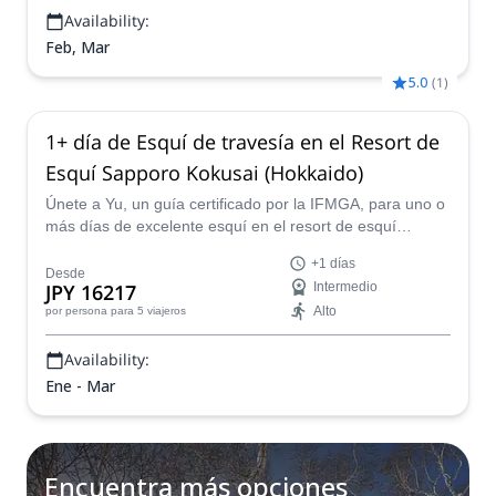
Availability:
Feb, Mar
5.0
(
1
)
1+ día de Esquí de travesía en el Resort de
Esquí Sapporo Kokusai (Hokkaido)
Únete a Yu, un guía certificado por la IFMGA, para uno o
más días de excelente esquí en el resort de esquí
Sapporo Kokusai en la hermosa isla japonesa de
+1 días
Hokkaido.
Desde
JPY 16217
Intermedio
Alto
por persona
para 5 viajeros
Availability:
Ene - Mar
Encuentra más opciones