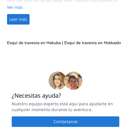
very well near all the ski areas near Sapporo and wasted no
time bringing us to the best snow. I think it is worth mentioning
Ver más
that this was not a good year for snow in Hokkaido and still
Takao found untracked powder for us! There were some
Leer más
avalanche concerns that he also managed very well.
Esquí de travesía en Hakuba
|
Esquí de travesía en Hokkaido
¿Necesitas ayuda?
Nuestro equipo experto está aquí para ayudarte en
cualquier momento durante tu aventura.
Contáctanos