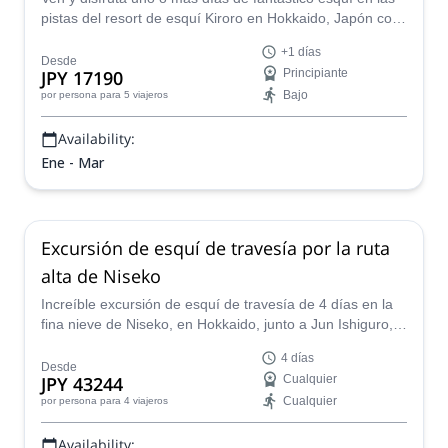
pistas del resort de esquí Kiroro en Hokkaido, Japón con
Takao, un guía certificado IFMGA.
+1 días
Desde
JPY 17190
Principiante
Bajo
por persona
para 5 viajeros
Availability:
Ene - Mar
Excursión de esquí de travesía por la ruta
alta de Niseko
Increíble excursión de esquí de travesía de 4 días en la
fina nieve de Niseko, en Hokkaido, junto a Jun Ishiguro,
un guía de montaña de JMGA.
4 días
Desde
JPY 43244
Cualquier
Cualquier
por persona
para 4 viajeros
Availability: