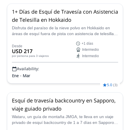
1+ Días de Esquí de Travesía con Asistencia
de Telesilla en Hokkaido
Disfruta del paraíso de la nieve polvo en Hokkaido en
áreas de esquí fuera de pista con asistencia de telesilla
en este programa de esquí de travesía. Un tour de un día
+1 días
o un tour de varios días hasta 7 días con un guía local
Desde
USD 217
Intermedio
conocedor, puedes tener una gira de esquí inolvidable y
Intermedio
por persona
para 3 viajeros
un Onsen después de esquiar.
Availability:
Ene - Mar
5.0
(
3
)
Esquí de travesía backcountry en Sapporo,
viaje guiado privado
Wataru, un guía de montaña JMGA, te lleva en un viaje
privado de esquí backcountry de 1 a 7 días en Sapporo,
en busca de las mejores áreas de nieve polvo y