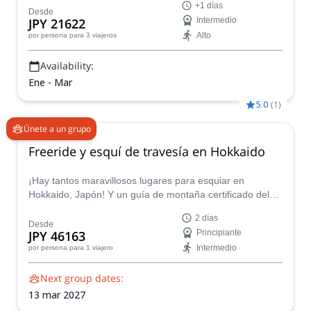
+1 días
disfrutando del tradicional Onsen y la cocina local.
Desde
JPY 21622
Intermedio
Alto
por persona
para 3 viajeros
Availability:
Ene - Mar
5.0
(
1
)
Únete a un grupo
Freeride y esquí de travesía en Hokkaido
¡Hay tantos maravillosos lugares para esquiar en
Hokkaido, Japón! Y un guía de montaña certificado del
equipo de Azimut Montagne te llevará a ellos en este
2 días
variado programa de esquí de 9 días.
Desde
JPY 46163
Principiante
Intermedio
por persona
para 1 viajero
Next group dates:
13 mar 2027