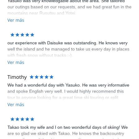
Yasuko was very knowledgable about the area. She tailored
able to go on a tour with Waturu before I leave. Would you
our outings based on our requests, and we had great fun in the
please be so kind to consider a refund of my payment, as to
mountains near Rusutsu and Yotei.
the above mentioned reasons. Kind regards Sascha
Ver más
our experience with Daisuke was outstanding. He knows very
well the island and he managed to take us every day in places
with fresh snow without tracks :-).
Ver más
Timothy
We had a wonderful day with Yasuko. He was very informative
and spoke English very well. I would highly recommend this
tour to anyone looking for a great time ski touring or split
boarding Mt. Yotei
Ver más
Takao took my wife and I on two wonderful days of skiing! We
are so glad we skied with Takao. He knows the backcountry