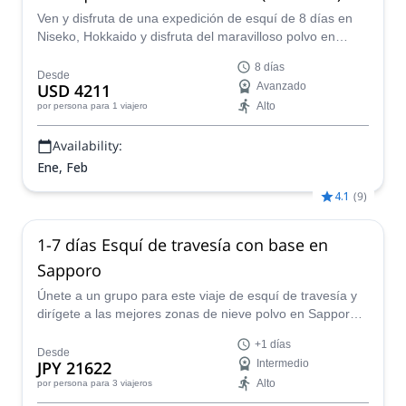
Ven y disfruta de una expedición de esquí de 8 días en
Niseko, Hokkaido y disfruta del maravilloso polvo en
Japón con uno de nuestros experimentados guías de
8 días
montaña.
Desde
USD 4211
Avanzado
Alto
por persona
para 1 viajero
Availability:
Ene, Feb
4.1
(
9
)
1-7 días Esquí de travesía con base en
Sapporo
Únete a un grupo para este viaje de esquí de travesía y
dirígete a las mejores zonas de nieve polvo en Sapporo,
junto con un guía de montaña JMGA local.
+1 días
Desde
JPY 21622
Intermedio
Alto
por persona
para 3 viajeros