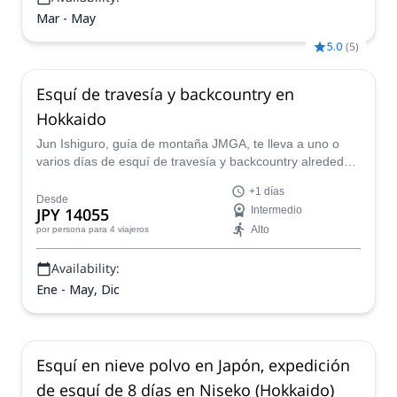
Mar - May
5.0
(
5
)
Esquí de travesía y backcountry en
Hokkaido
Jun Ishiguro, guía de montaña JMGA, te lleva a uno o
varios días de esquí de travesía y backcountry alrededor
de Sapporo, en la isla de Hokkaido.
+1 días
Desde
JPY 14055
Intermedio
Alto
por persona
para 4 viajeros
Availability:
Ene - May, Dic
Esquí en nieve polvo en Japón, expedición
de esquí de 8 días en Niseko (Hokkaido)