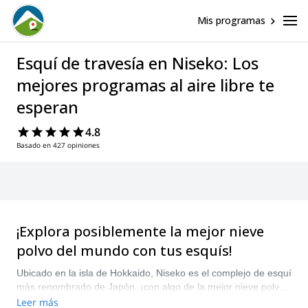
Mis programas
Esquí de travesía en Niseko: Los
mejores programas al aire libre te
esperan
4.8
Basado en 427 opiniones
¡Explora posiblemente la mejor nieve
polvo del mundo con tus esquís!
Ubicado en la isla de Hokkaido, Niseko es el complejo de esquí
más renombrado de Japón, ¡con algo de la mejor nieve polvo
del mundo! Su famosa nieve ligera atrae a esquiadores locales
Leer más