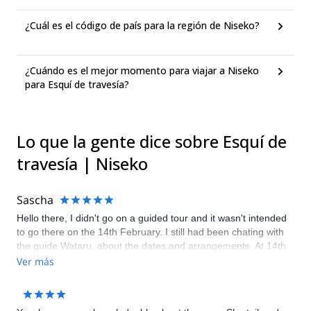
¿Cuál es el código de país para la región de Niseko?
¿Cuándo es el mejor momento para viajar a Niseko
para Esquí de travesía?
Lo que la gente dice sobre Esquí de
travesía | Niseko
Sascha
Hello there, I didn't go on a guided tour and it wasn't intended
to go there on the 14th February. I still had been chating with
the guide Wataru, about the dates and arrangements. At 14th
February it was never intended to go on a tour. Sorry, maybe
Ver más
my fault, but this did go wrong. Actually I have no access the
chating-protocol with Waturu anymore to proof that we were
still trying to find a date. Due to an infect I'm not going to be