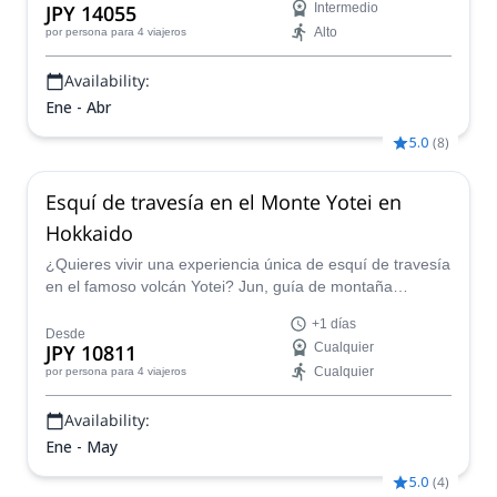
JPY 14055
Intermedio
freeride.
Alto
por persona
para 4 viajeros
Availability:
Ene - Abr
5.0
(
8
)
Esquí de travesía en el Monte Yotei en
Hokkaido
¿Quieres vivir una experiencia única de esquí de travesía
en el famoso volcán Yotei? Jun, guía de montaña
certificado por la JMGA, te llevará expertamente allí.
+1 días
Desde
JPY 10811
Cualquier
Cualquier
por persona
para 4 viajeros
Availability:
Ene - May
5.0
(
4
)