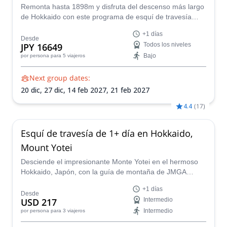
2027
Remonta hasta 1898m y disfruta del descenso más largo
de Hokkaido con este programa de esquí de travesía
hasta la cumbre del Mt Yotei con Jun, certificado por
+1 días
JMGA.
Desde
JPY 16649
Todos los niveles
Bajo
por persona
para 5 viajeros
Next group dates:
20 dic,
27 dic,
14 feb 2027,
21 feb 2027
4.4
(
17
)
Esquí de travesía de 1+ día en Hokkaido,
Mount Yotei
Desciende el impresionante Monte Yotei en el hermoso
Hokkaido, Japón, con la guía de montaña de JMGA
Yasuko en un viaje planificado solo para ti.
+1 días
Desde
USD 217
Intermedio
Intermedio
por persona
para 3 viajeros