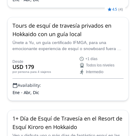
4.5
(
4
)
Tours de esquí de travesía privados en
Hokkaido con un guía local
Únete a Yu, un guía certificado IFMGA, para una
emocionante experiencia de esquí o snowboard fuera de
pista en el impresionante Hokkaido, Japón. Una aventura
+1 días
hecha a medida solo para ti.
Desde
USD 179
Todos los niveles
Intermedio
por persona
para 4 viajeros
Availability:
Ene - Abr, Dic
1+ Día de Esquí de Travesía en el Resort de
Esquí Kiroro en Hokkaido
Ven y disfruta uno o más días de fantástico esquí en las