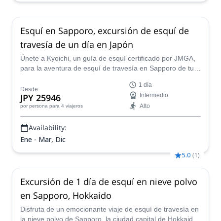
Esquí en Sapporo, excursión de esquí de
travesía de un día en Japón
Únete a Kyoichi, un guía de esquí certificado por JMGA,
para la aventura de esquí de travesía en Sapporo de tu
vida en Hokkaido, Japón. Disfruta de uno de los polvos
1 día
para esquí de travesía de la más alta calidad del mundo
Desde
JPY 25946
Intermedio
en algunos de los mejores puntos de backcountry de la
Alto
por persona
para 4 viajeros
isla.
Availability:
Ene - Mar, Dic
5.0
(
1
)
Excursión de 1 día de esquí en nieve polvo
en Sapporo, Hokkaido
Disfruta de un emocionante viaje de esquí de travesía en
la nieve polvo de Sapporo, la ciudad capital de Hokkaido,