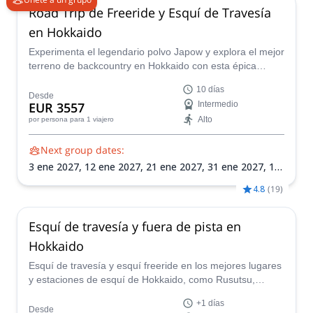
Road Trip de Freeride y Esquí de Travesía
en Hokkaido
Experimenta el legendario polvo Japow y explora el mejor
terreno de backcountry en Hokkaido con esta épica
aventura de 10 días liderada por un guía certificado.
10 días
Prepárate para descubrir la naturaleza prístina de
Desde
EUR 3557
Intermedio
Hokkaido, aventurándote más allá de los límites de los
Alto
por persona
para 1 viajero
resorts y hacia campos de polvo intactos.
Next group dates:
3 ene 2027,
12 ene 2027,
21 ene 2027,
31 ene 2027,
10
feb 2027,
19 feb 2027,
28 feb 2027
4.8
(
19
)
Esquí de travesía y fuera de pista en
Hokkaido
Esquí de travesía y esquí freeride en los mejores lugares
y estaciones de esquí de Hokkaido, como Rusutsu,
Niseko, Neemy Onsen, Mt Yotei, Sapporo Kokkusai... con
+1 días
Daisuke, un guía local IFMGA y un experto en esquí
Desde