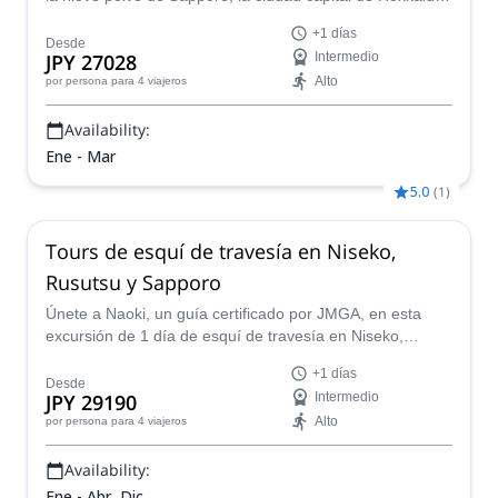
junto con un guía de montaña certificado.
+1 días
Desde
JPY 27028
Intermedio
Alto
por persona
para 4 viajeros
Availability:
Ene - Mar
5.0
(
1
)
Tours de esquí de travesía en Niseko,
Rusutsu y Sapporo
Únete a Naoki, un guía certificado por JMGA, en esta
excursión de 1 día de esquí de travesía en Niseko,
Rusutsu y Sapporo. Y encuentra las mejores pistas en
+1 días
polvo en Hokkaido.
Desde
JPY 29190
Intermedio
Alto
por persona
para 4 viajeros
Availability:
Ene - Abr, Dic