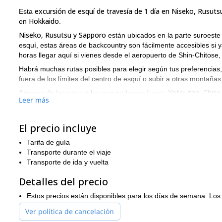
excursión de esquí de travesía de 1 día en Niseko, Rusut
Esta
Hokkaido
en
.
Niseko, Rusutsu y Sapporo
están ubicados en la parte suroeste
esquí, estas áreas de backcountry son fácilmente accesibles si y
horas llegar aquí si vienes desde el aeropuerto de Shin-Chitose, l
Habrá muchas rutas posibles para elegir según tus preferencias,
fuera de los límites del centro de esquí o subir a otras montañas.
Yotei-zan, Chise-
Algunas de las rutas a las que podemos ir son:
Leer más
¿Suena como una increíble aventura? ¡Lo es! Envíame una solici
Hokkaido. ¡Vivirás una experiencia inolvidable!
El precio incluye
Y si quieres probar el esquí de travesía en un lugar diferente 
Asahikawa en Hokkaido
.
Tarifa de guía
Transporte durante el viaje
Transporte de ida y vuelta
Detalles del precio
Estos precios están disponibles para los días de semana. Los 
Ver política de cancelación