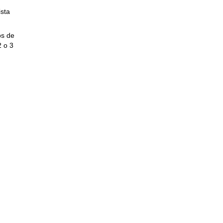
ista
os de
2 o 3
r en
e