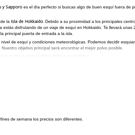
su y Sapporo
es el día perfecto si buscas algo de buen esquí fuera de p
Isla de Hokkaido.
 de la
Debido a su proximidad a los principales centr
a estás disfrutando de un viaje de esquí en Hokkaido. Te llevará unas 
a principal puerta de entrada a la isla.
 nivel de esquí y condiciones meteorológicas. Podemos decidir esquiar
 Nuestro objetivo principal será encontrar el mejor polvo posible.
nupuri, Iwao-nupuri, Shirai-dake o Asari-dake.
tud ahora y comenzaremos a planificar tu visita a este increíble luga
en Hokkaido, por favor también mira mi
excursión de 1 día en el área d
fines de semana los precios son diferentes.