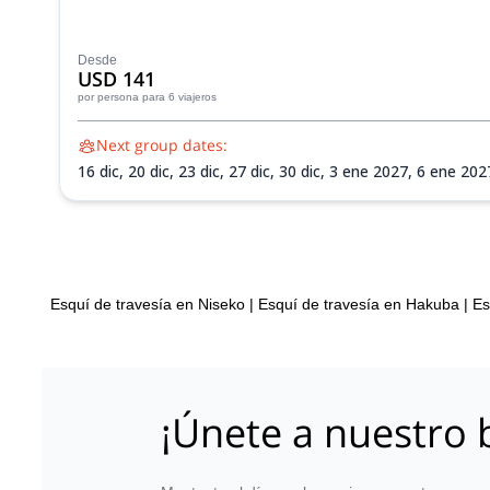
Desde
USD 141
por persona
para 6 viajeros
Next group dates:
16 dic,
20 dic,
23 dic,
27 dic,
30 dic,
3 ene 2027,
6 ene 202
2027,
14 feb 2027,
17 feb 2027,
21 feb 2027,
24 feb 2027
mar 2027
Esquí de travesía en Niseko
|
Esquí de travesía en Hakuba
|
Es
¡Únete a nuestro b