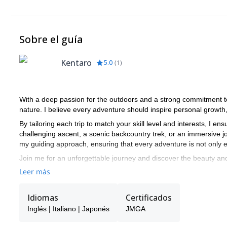
Sobre el guía
Kentaro
5.0
(
1
)
With a deep passion for the outdoors and a strong commitment to
nature. I believe every adventure should inspire personal growth
By tailoring each trip to match your skill level and interests, I
challenging ascent, a scenic backcountry trek, or an immersive jo
my guiding approach, ensuring that every adventure is not only ex
Join me for an unforgettable journey and discover the beauty and
Leer más
Idiomas
Certificados
Inglés | Italiano | Japonés
JMGA