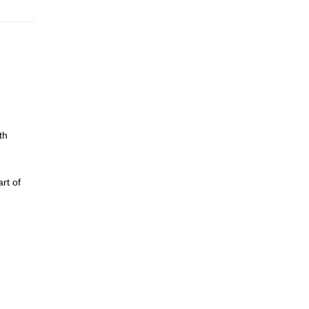
th
rt of