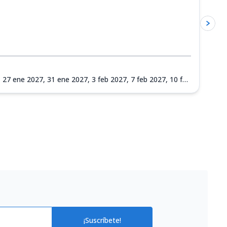
,
27 ene 2027,
31 ene 2027,
3 feb 2027,
7 feb 2027,
10 feb
 mar 2027,
21 mar 2027,
24 mar 2027,
28 mar 2027,
31
¡Suscríbete!