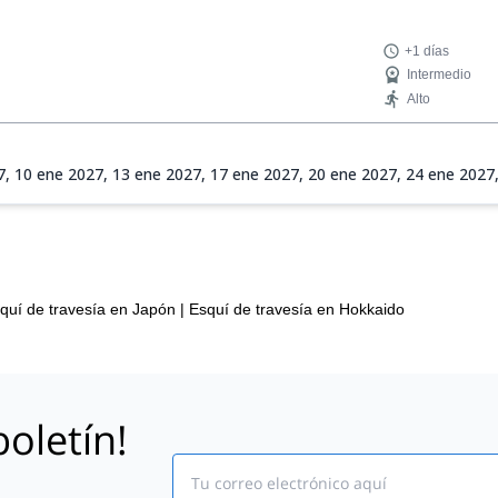
+1 días
Intermedio
Alto
7,
10 ene 2027,
13 ene 2027,
17 ene 2027,
20 ene 2027,
24 ene 2027
,
28 feb 2027,
3 mar 2027,
7 mar 2027,
10 mar 2027,
14 mar 2027,
17
quí de travesía en Japón
|
Esquí de travesía en Hokkaido
oletín!
Email