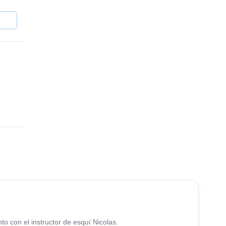
4.5
(
38
)
Ú
to con el instructor de esquí Nicolas.