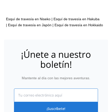
2027,
7 feb 2027,
10 feb 2027,
14 feb 2027,
17 feb
2027,
21 feb 2027,
24 feb 2027,
28 feb 2027,
3 mar
2027,
7 mar 2027,
10 mar 2027,
14 mar 2027,
17 mar
2027,
21 mar 2027,
24 mar 2027,
28 mar 2027,
31
Esquí de travesía en Niseko
|
Esquí de travesía en Hakuba
mar 2027
|
Esquí de travesía en Japón
|
Esquí de travesía en Hokkaido
¡Únete a nuestro
boletín!
Mantente al día con las mejores aventuras.
Email
¡Suscríbete!