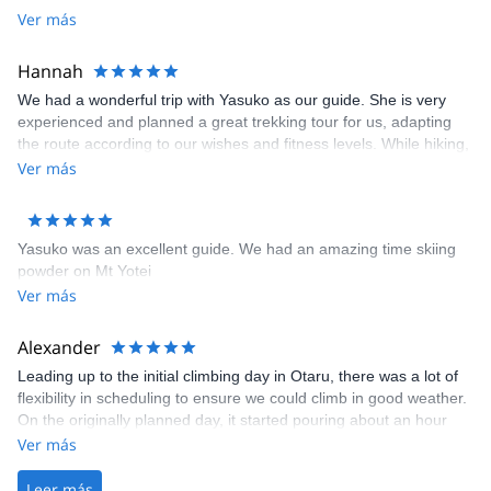
Ver más
ice cream. I’d love to do this again.
Hannah
We had a wonderful trip with Yasuko as our guide. She is very
experienced and planned a great trekking tour for us, adapting
the route according to our wishes and fitness levels. While hiking,
she explained a lot about flora and fauna and answered all our
Ver más
many questions (also regarding the Japanese language). At the
huts and campsites, she even prepared breakfast and a delicious
meal every evening. Thank you, Yasu, for this wonderful
Yasuko was an excellent guide. We had an amazing time skiing
experience and the many things we've learned from you!
powder on Mt Yotei
Ver más
Alexander
Leading up to the initial climbing day in Otaru, there was a lot of
flexibility in scheduling to ensure we could climb in good weather.
On the originally planned day, it started pouring about an hour
into the drive from Sapporo. Thankfully, our guide Yasuko quickly
Ver más
rescheduled to the following day, which turned out to be dry and
perfect for climbing! The tour was amazing. We started with some
Leer más