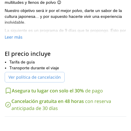
multitudes y llenos de polvo 😉
Nuestro objetivo será ir por el mejor polvo, darte un sabor de la
cultura japonesa... y por supuesto hacerte vivir una experiencia
inolvidable.
La siguiente es un programa de 9 días que te propongo. Esto por
supuesto puede ser adaptado basado en tus deseos y tiempo
Leer más
aquí. Se da como un ejemplo.
Día 1 – SHINCHITOSE – NISEKO
El precio incluye
Iremos desde el aeropuerto de Shinchitose a Niseko, el resort de
esquí más grande de Hokkaido.
Tarifa de guía
Nos quedaremos allí en una posada al estilo japonés (Ryokan).
Transporte durante el viaje
Día 2 – NISEKO
Ver política de cancelación
Experimentaremos nuestro primer día de nieve polvo. Usaremos
las sillas elevadoras y haremos algo de esquí de travesía (o
Asegura tu lugar con solo el 30%
de pago
raquetas de nieve) para acceder a las mejores partes de la
montaña, lejos de las multitudes. El programa y ubicación exacta
Cancelación gratuita en 48 horas
con reserva
dependerán de las condiciones de nieve y clima. Un día completo
anticipada de 30 días
de travesía backcountry también podría ser una opción.
Nos quedaremos en la misma cabaña, para relajarnos, tener una
buena cena y dormir.
Día 3 – NISEKO