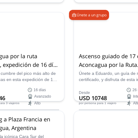
ene 2027,
10 ene 2027,
17 en
24 ene 2027,
31 ene 2027,
7 
14 feb 2027
Únete a un grupo
ua por la ruta
Ascenso guiado de 17 d
 expedición de 16 días
Aconcagua por la Ruta
 más alto de América
Normal
 cumbre del pico más alto de
Únete a Eduardo, un guía de
cas en esta expedición de 16
certificado, y disfruta de esta 
oncagua liderada por el guía
expedición de montañismo has
16 días
26 
 UIAGM Nicolás.
cumbre del Aconcagua, el pic
Desde
46
Avanzado
USD 10748
In
de Sudamérica.
Alto
Alt
ara 3 viajeros
por persona
para 1 viajero
lity:
Next group dates:
g a Plaza Francia en
 Nov, Dic
18 dic,
5 ene 2027
ua, Argentina
la icónica Cara Sur del