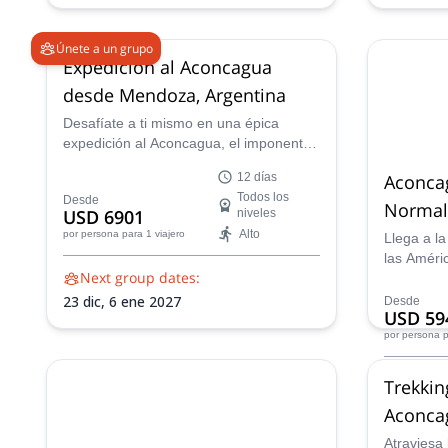
Únete a un grupo
Expedición al Aconcagua
desde Mendoza, Argentina
Desafíate a ti mismo en una épica
expedición al Aconcagua, el imponente
rey de los Andes y el pico más alto de
Aconcag
12 días
las Américas. Nuestro itinerario
Todos los
Desde
cuidadosamente diseñado prioriza la
Normal,
USD 6901
niveles
aclimatación, asegurando tu seguridad
al pico
Alto
por persona
para 1 viajero
Llega a la
y éxito.
las Améri
Next group dates:
días al Ac
aspirante
23 dic,
6 ene 2027
Desde
USD 59
por persona
p
Availabi
Trekkin
Ene, Feb,
Aconcag
Atraviesa 