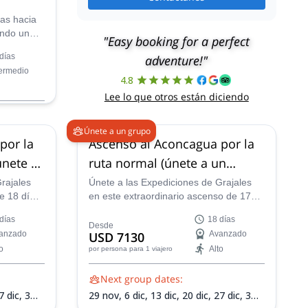
as hacia
endo una
"Easy booking for a perfect
nete (5000
días
adventure!"
quieren
termedio
4.8
Lee lo que otros están diciendo
Únete a un grupo
20 dic,
27
por la
Ascenso al Aconcagua por la
,
17 ene
027,
7 feb
únete a
ruta normal (únete a un
grupo)
rajales
Únete a las Expediciones de Grajales
e 18 días
en este extraordinario ascenso de 17
e la ruta
días al Monte Aconcagua a través de la
días
18 días
 para una
ruta normal. ¡Alcanza el pico más alto
Desde
anzado
USD 7130
Avanzado
de América!
o
Alto
por persona
para 1 viajero
Next group dates:
7 dic,
3
29 nov,
6 dic,
13 dic,
20 dic,
27 dic,
3