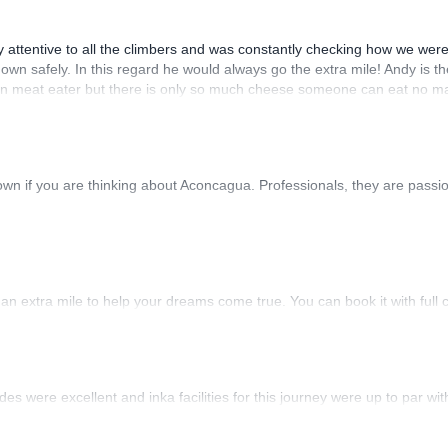
attentive to all the climbers and was constantly checking how we were
own safely. In this regard he would always go the extra mile! Andy is th
on meat eater but there is only so much cheese someone can eat no matt
lly exhausted but felt great after the summit. The Hotel was good with
imbers and two of the best guides. Would I recommend this trip? simple an
town if you are thinking about Aconcagua. Professionals, they are passi
n extra mile to help your dreams come true. You can book it with full 
des were excellent and inka facilities for this journey were up to par wi