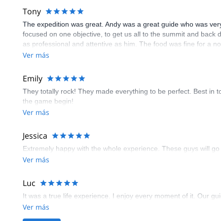
Tony
The expedition was great. Andy was a great guide who was very 
focused on one objective, to get us all to the summit and back d
as professional and attentive as him. The food was fine for a n
good. The mountain was hard, the summit was harder! I was tota
Ver más
very nice people. All in all a great trip with a great group of cl
Emily
They totally rock! They made everything to be perfect. Best in 
the game begin!
Ver más
Jessica
Extremely happy with the whole experience. These guys will go a
Ver más
Luc
It was a true life experience. I enjoy every moment of it. Our gui
Ver más