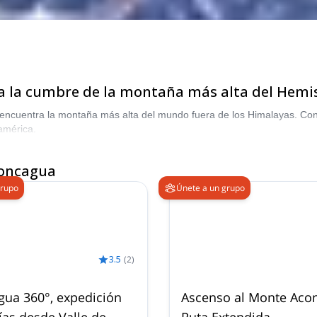
a la cumbre de la montaña más alta del Hemis
encuentra la montaña más alta del mundo fuera de los Himalayas. Con 
américa.
concagua
grupo
Únete a un grupo
3.5
(
2
)
ua 360°, expedición
Ascenso al Monte Aco
ías desde Valle de
Ruta Extendida