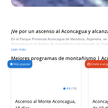
¡Ve por un ascenso al Aconcagua y alcanz
En el Parque Provincial Aconcagua de Mendoza, Argentina, se 
Aconcagua es el objetivo de montañismo más buscado en Sud
Leer más
Mejores programas de montañismo | A
Más popular
Únete a un 
4.6
(
18
)
Ascenso al Monte Aconcagua,
Aconcag
18 días
de 19 d