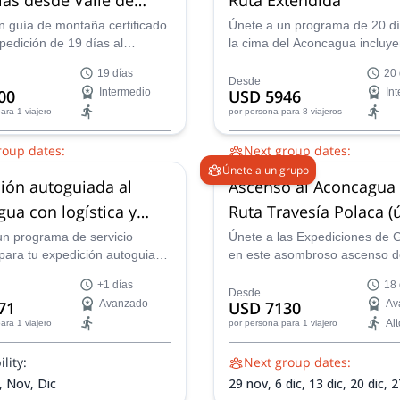
n guía de montaña certificado
Únete a un programa de 20 dí
pedición de 19 días al
la cima del Aconcagua incluy
, el pico más alto de América
ascensión previa al Cerro Bo
19 días
20 
m. Esta ruta asciende por el
m). Ideal para alpinistas que 
Desde
00
Intermedio
USD 5946
In
Vacas y desciende por la Ruta
asegurarse de aclimatarse
ara 1 viajero
por persona
para 8 viajeros
freciendo una vista
correctamente.
a de este majestuoso pico
roup dates:
Next group dates:
Únete a un grupo
 dic,
11 dic,
18 dic,
25 dic,
1
22 nov,
30 nov,
6 dic,
13 dic,
ión autoguiada al
Ascenso al Aconcagua 
,
8 ene 2027,
15 ene 2027,
22
dic,
3 ene 2027,
10 ene 2027
,
29 ene 2027,
5 feb 2027
2027,
24 ene 2027,
31 ene 2
ua con logística y
Ruta Travesía Polaca (
2027
un grupo)
un programa de servicio
Únete a las Expediciones de G
para tu expedición autoguiada
en este asombroso ascenso d
gua con logística completa,
al Monte Aconcagua a través d
+1 días
18 
 de campamento base y apoyo
de travesía polaca. Prepárate
Desde
71
Avanzado
USD 7130
Av
incluido, proporcionado por
experiencia increíble.
Alt
ara 1 viajero
por persona
para 1 viajero
 empresa local experimentada
a, Argentina.
lity:
Next group dates:
, Nov, Dic
29 nov,
6 dic,
13 dic,
20 dic,
2