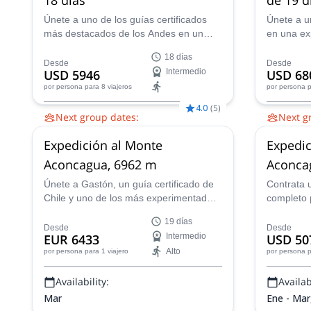
Vacas
Únete a uno de los guías certificados
Únete a u
más destacados de los Andes en un
en una ex
programa de ascenso de 18 días hasta
Aconcagua
18 días
la cumbre del Monte Aconcagua en
con 6962 
Desde
Desde
USD 5946
Intermedio
USD 68
Argentina, ¡el pico más alto de
Valle de 
por persona
para 8 viajeros
por persona
p
Sudamérica!
Normal, o
panorámic
4.0
(
5
)
Next group dates:
Next g
andino.
24 nov,
2 dic,
8 dic,
15 dic,
22 dic,
29
29 nov,
4
Expedición al Monte
Expedic
dic,
5 ene 2027,
12 ene 2027,
19 ene
ene 2027
2027,
26 ene 2027,
2 feb 2027,
9 feb
ene 2027
Aconcagua, 6962 m
Aconcag
2027,
13 feb 2027
apoyo
Únete a Gastón, un guía certificado de
Contrata 
Chile y uno de los más experimentados
completo 
de la región, en este viaje de 12 días al
al Aconca
19 días
Aconcagua, ¡la cumbre más alta de
servicios
Desde
Desde
EUR 6433
Intermedio
USD 50
Sudamérica!
de mulas 
Alto
por persona
para 1 viajero
por persona
p
Inka, una
de Mendoz
Availability:
Availabi
Mar
Ene - Mar