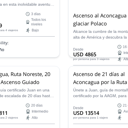
 en esta inolvidable aventura
 en lo profundo del Parque
Ascenso al Aconcagua 
3 días
l Aconcagua con Sebastián, un
Todos los
l experimentado. ¡Presencia
glaciar Polaco
9
niveles
antes glaciares, vastos
Bajo
ara 4 viajeros
Alcance la cumbre de la mon
 la diversa belleza de los
alta de América y descubra la
lity:
de los Andes, en esta emocio
16 
excursión de ascenso de 16 d
año
Desde
USD 4865
In
Alt
por persona
para 3 viajeros
Availability:
ua, Ruta Noreste, 20
Ascenso de 21 días al
Ene, Feb, Dic
 Ascenso Guiado
Aconcagua por la Ruta
Polaca
uía certificado Juan en una
Únete a Juan, guía de monta
de escalada de 20 días hasta
certificado por la AAGM, para
e la montaña más alta de las
oportunidad única en la vida 
20 días
21 
 el gran Aconcagua en los
ascender el pico más alto de 
Desde
811
Intermedio
USD 13514
Av
Argentina.
el imponente y hermoso Acon
Alto
ara 2 viajeros
por persona
para 1 viajero
Mendoza.