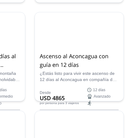
e 2027,
ene 2027,
10 ene 2027,
17 ene 2027,
feb 2027,
24 ene 2027,
31 ene 2027,
7 feb 2027,
14 feb 2027
ías al
Ascenso al Aconcagua con
guía en 12 días
 montaña
¿Estás listo para vivir este ascenso de
inolvidable
12 días al Aconcagua en compañía del
ta la
guía local de montaña EPGAMT
días
12 días
o más alto
Martín? ¡Él liderará el ascenso a
Desde
termedio
USD 4865
Avanzado
América, una experiencia única en la
o
por persona
para 3 viajeros
vida!
Availability:
Ene, Feb, Dic