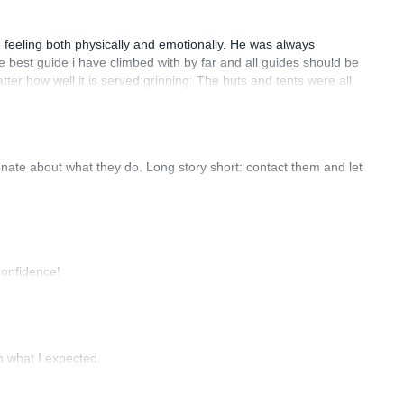
 feeling both physically and emotionally. He was always
e best guide i have climbed with by far and all guides should be
er how well it is served:grinning: The huts and tents were all
 a nice pool and Mendoza was a really nice place to be with
swer is..... Hell yeahh!!
onate about what they do. Long story short: contact them and let
confidence!
th what I expected.