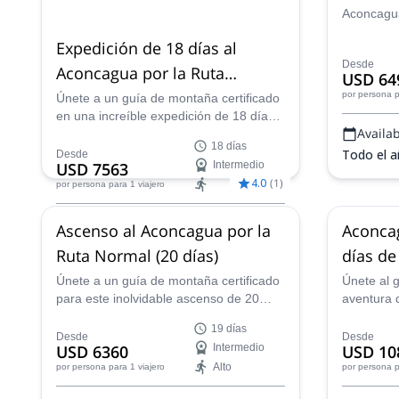
Aconcagua
de 3 días
Expedición de 18 días al
Provincia
Desde
guía loca
Aconcagua por la Ruta
USD 64
impresion
Normal
por persona
p
Únete a un guía de montaña certificado
paisajes y
en una increíble expedición de 18 días
Andes!
Availabi
para alcanzar la cima del Aconcagua, el
18 días
más alto del Hemisferio Sur.
Todo el 
Desde
USD 7563
Intermedio
4.0
(
1
)
por persona
para 1 viajero
Availability:
Ascenso al Aconcagua por la
Aconcag
Ene, Feb, Nov, Dic
Ruta Normal (20 días)
días de
Únete a un guía de montaña certificado
Únete al g
para este inolvidable ascenso de 20
aventura 
días al Aconcagua, en las montañas de
la cima d
19 días
los Andes en el oeste de Argentina.
Américas,
Desde
Desde
USD 6360
Intermedio
USD 10
¡Disfruta de vistas increíbles en el
Andes de 
Alto
por persona
para 1 viajero
por persona
p
camino mientras subimos lentamente la
montaña más alta fuera de Asia!