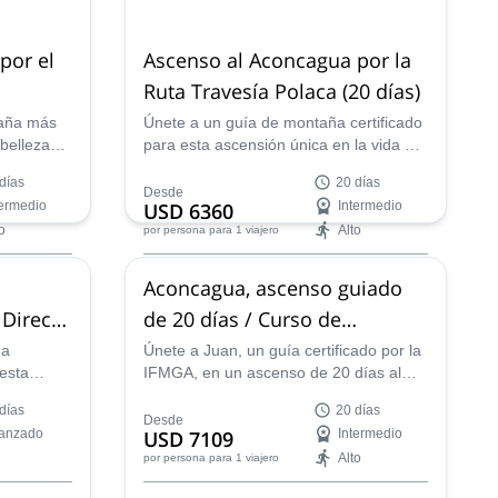
por el
Ascenso al Aconcagua por la
Ruta Travesía Polaca (20 días)
taña más
Únete a un guía de montaña certificado
 belleza
para esta ascensión única en la vida al
nante
pico más alto de Sudamérica. Pasa 20
días
20 días
ías.
días escalando el Aconcagua y disfruta
Desde
termedio
USD 6360
Intermedio
de una auténtica experiencia en el
o
Alto
por persona
para 1 viajero
backcountry andino.
Availability:
Aconcagua, ascenso guiado
Ene, Feb, Dic
 Directa
de 20 días / Curso de
medicina de emergencias
ña
Únete a Juan, un guía certificado por la
 esta
IFMGA, en un ascenso de 20 días al
de
gran Aconcagua en los Andes de
días
20 días
América,
Argentina, y también disfruta de un
Desde
anzado
USD 7109
Intermedio
cagua en
exhaustivo curso de educación médica
Alto
por persona
para 1 viajero
en la naturaleza durante la escalada.