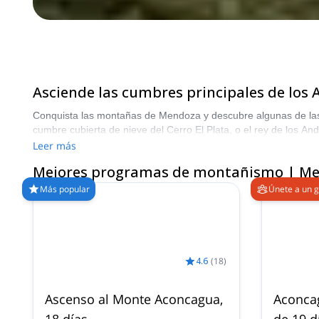
Asciende las cumbres principales de los A
Conquista las montañas de Mendoza y descubre algunas de las c
cumbre cubierta de nieve del Cerro El Plata, o el rey de los A
condiciones ideales de montañismo.
Leer más
Mejores programas de montañismo | M
Más popular
Únete a un 
4.6
(
18
)
Ascenso al Monte Aconcagua,
Aconcag
18 días
de 19 d