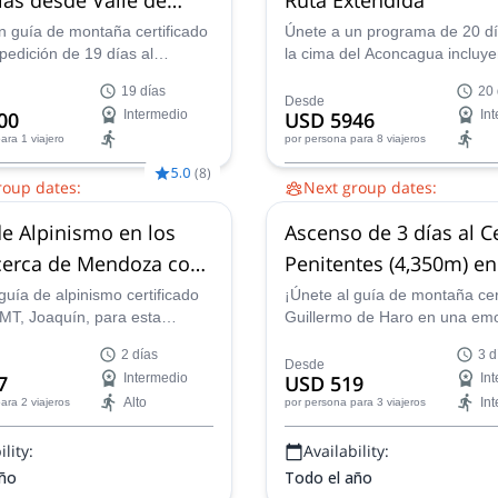
n guía de montaña certificado
Únete a un programa de 20 dí
pedición de 19 días al
la cima del Aconcagua incluy
, el pico más alto de América
ascensión previa al Cerro Bo
19 días
20 
m. Esta ruta asciende por el
m). Ideal para alpinistas que 
Desde
00
Intermedio
USD 5946
In
Vacas y desciende por la Ruta
asegurarse de aclimatarse
ara 1 viajero
por persona
para 8 viajeros
freciendo una vista
correctamente.
a de este majestuoso pico
5.0
(
8
)
roup dates:
Next group dates:
 dic,
11 dic,
18 dic,
25 dic,
1
22 nov,
30 nov,
6 dic,
13 dic,
de Alpinismo en los
Ascenso de 3 días al C
,
8 ene 2027,
15 ene 2027,
22
dic,
3 ene 2027,
10 ene 2027
,
29 ene 2027,
5 feb 2027
2027,
24 ene 2027,
31 ene 2
cerca de Mendoza con
Penitentes (4,350m) en
2027
mbre de 4.000m
Andes, cerca de Mend
guía de alpinismo certificado
¡Únete al guía de montaña cer
T, Joaquín, para esta
Guillermo de Haro en una em
te excursión de alpinismo de
ascensión de 3 días del Cerro
2 días
3 d
 las espectaculares montañas
Penitentes en la cordillera de
Desde
7
Intermedio
USD 519
In
ión de Mendoza, Argentina!
en Mendoza, Argentina!
Alto
In
ara 2 viajeros
por persona
para 3 viajeros
lity:
Availability:
año
Todo el año