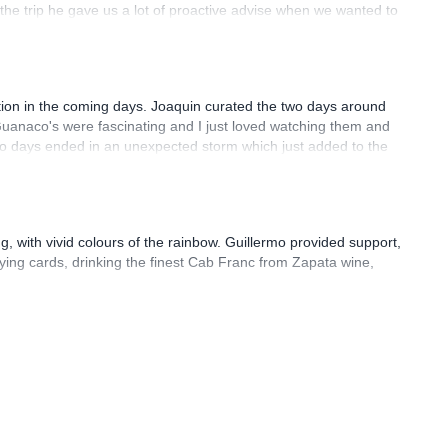
 the trip he gave us a lot of proactive advise when we wanted to
 to Joaquins deep knowledge of the region, he was able to adapt
the trip, including some (fantastic!) homemade carrot mayo and
dition in the coming days. Joaquin curated the two days around
e Guanaco's were fascinating and I just loved watching them and
wo days ended in an unexpected storm which just added to the
ely call on Joaquin again.
, with vivid colours of the rainbow. Guillermo provided support,
ing cards, drinking the finest Cab Franc from Zapata wine,