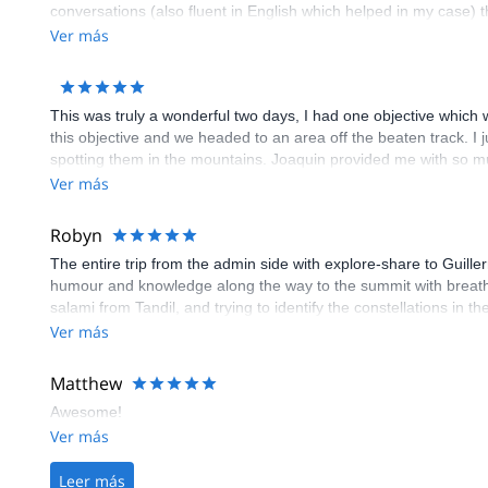
conversations (also fluent in English which helped in my case) 
choose a route that suited our demands and later he helped us 
Ver más
the route we were taking when my friend suffered from some alt
the asado we prepared on the first evening which was the best 
This was truly a wonderful two days, I had one objective which 
this objective and we headed to an area off the beaten track. I 
spotting them in the mountains. Joaquin provided me with so m
fun and really rounded out what was one of the most memorable h
Ver más
Robyn
The entire trip from the admin side with explore-share to Guill
humour and knowledge along the way to the summit with breath 
salami from Tandil, and trying to identify the constellations in 
Ver más
Matthew
Awesome!
Ver más
Leer más