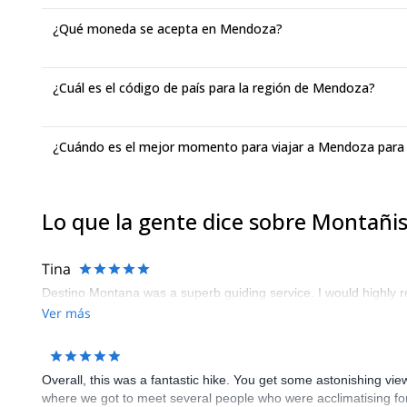
¿Qué moneda se acepta en Mendoza?
¿Cuál es el código de país para la región de Mendoza?
¿Cuándo es el mejor momento para viajar a Mendoza par
Lo que la gente dice sobre Montañ
Tina
Destino Montana was a superb guiding service. I would highl
Ver más
Overall, this was a fantastic hike. You get some astonishing view
where we got to meet several people who were acclimatising for 