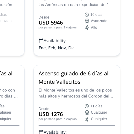
edición de
las Américas en esta expedición de 16
ima del
días al Aconcagua liderada por el guía
días
16 días
Chile. El
aspirante UIAGM Nicolás.
Desde
anzado
USD 5946
Avanzado
 la UIAGM,
Alto
por persona
para 3 viajeros
levarte
Availability:
Ene, Feb, Nov, Dic
as al
Ascenso guiado de 6 días al
Monte Vallecitos
nico con
El Monte Vallecitos es uno de los picos
tro días de
más altos y hermosos del Cordón del
vistas del
Plata, una subcordillera de los Andes
ías
+1 días
que conozco muy bien. Únete a mí en
Desde
alquier
USD 1276
Cualquier
rales.
este ascenso guiado de 6 días y
alquier
Cualquier
por persona
para 7 viajeros
prepárate para un futuro objetivo mayor.
Availability: