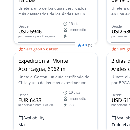
Vacas
Únete a uno de los guías certificados
Únete a u
más destacados de los Andes en un
en una ex
programa de ascenso de 18 días hasta
Aconcagua
18 días
la cumbre del Monte Aconcagua en
con 6962 
Desde
Desde
USD 5946
Intermedio
USD 68
Argentina, ¡el pico más alto de
Valle de 
por persona
para 8 viajeros
por persona
p
Sudamérica!
Normal, o
panorámic
4.0
(
5
)
Next group dates:
Next g
andino.
24 nov,
2 dic,
8 dic,
15 dic,
22 dic,
29
29 nov,
4
Expedición al Monte
2 días 
dic,
5 ene 2027,
12 ene 2027,
19 ene
ene 2027
2027,
26 ene 2027,
2 feb 2027,
9 feb
ene 2027
Aconcagua, 6962 m
Andes 
2027,
13 feb 2027
una cu
Únete a Gastón, un guía certificado de
¡Únete al 
Chile y uno de los más experimentados
por EPGAM
de la región, en este viaje de 12 días al
emocionan
19 días
Aconcagua, ¡la cumbre más alta de
2 días en
Desde
Desde
EUR 6433
Intermedio
USD 61
Sudamérica!
de la reg
Alto
por persona
para 1 viajero
por persona
p
Availability:
Availabi
Mar
Todo el 