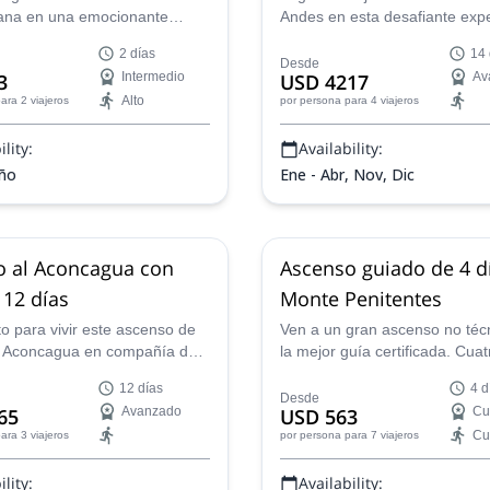
27
iana en una emocionante
Andes en esta desafiante exp
de montañismo de 2 días
montañismo de 14 días a la c
2 días
14 
ima de uno de los
Tupungato desde Santiago de 
Desde
3
Intermedio
USD 4217
Av
antes picos de 4000m en los
guía aspirante certificado por
Alto
ara 2 viajeros
por persona
para 4 viajeros
trales cerca de Mendoza!
Nicolás, estará encantado de l
allí.
lity:
Availability:
año
Ene - Abr, Nov, Dic
o al Aconcagua con
Ascenso guiado de 4 dí
 12 días
Monte Penitentes
to para vivir este ascenso de
Ven a un gran ascenso no téc
l Aconcagua en compañía del
la mejor guía certificada. Cua
al de montaña EPGAMT
paisajes únicos y las mejores 
12 días
4 d
l liderará el ascenso a
Monte Aconcagua y el Volcán
Desde
65
Avanzado
USD 563
Cu
una experiencia única en la
Tupungato, en los Andes Cent
Cu
ara 3 viajeros
por persona
para 7 viajeros
lity:
Availability: