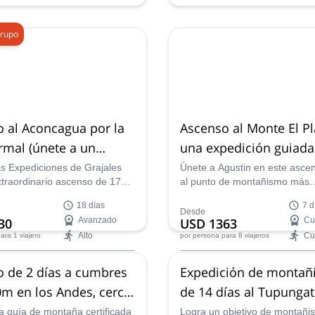
grupo
 al Aconcagua por la
Ascenso al Monte El Pl
rmal (únete a un
una expedición guiada
semana
as Expediciones de Grajales
Únete a Agustin en este asce
xtraordinario ascenso de 17
al punto de montañismo más
onte Aconcagua a través de la
representativo de Mendoza: e
18 días
7 d
l. ¡Alcanza el pico más alto
Plata. Con el mejor guía de m
Desde
30
Avanzado
USD 1363
Cu
a!
descubrirás esta impresionan
Alto
Cu
ara 1 viajero
por persona
para 8 viajeros
subcadena de los Andes.
roup dates:
Availability:
 de 2 días a cumbres
Expedición de monta
 dic,
13 dic,
20 dic,
27 dic,
3
Ene - May, Sep - Dic
m en los Andes, cerca
de 14 días al Tupunga
,
10 ene 2027,
17 ene 2027,
doza
(6,560m) desde Santiag
027,
31 ene 2027,
7 feb 2027,
a guía de montaña certificada
Logra un objetivo de montañi