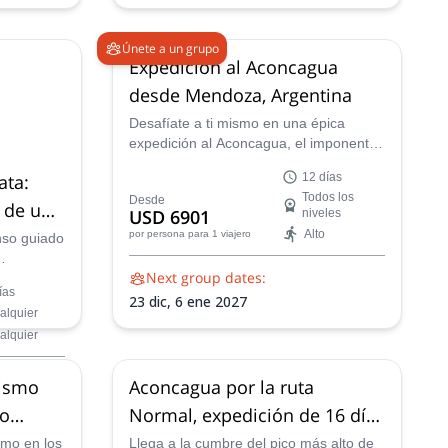
Únete a un grupo
Expedición al Aconcagua
desde Mendoza, Argentina
Desafíate a ti mismo en una épica
expedición al Aconcagua, el imponente
rey de los Andes y el pico más alto de
ata:
12 días
las Américas. Nuestro itinerario
Todos los
Desde
cuidadosamente diseñado prioriza la
 de una
USD 6901
niveles
aclimatación, asegurando tu seguridad
Alto
por persona
para 1 viajero
nso guiado
y éxito.
Next group dates:
l Monte El
ías
ontaña,
23 dic,
6 ene 2027
alquier
te
alquier
ñismo
Aconcagua por la ruta
to
Normal, expedición de 16 días
o, Chile
al pico más alto de América
smo en los
Llega a la cumbre del pico más alto de