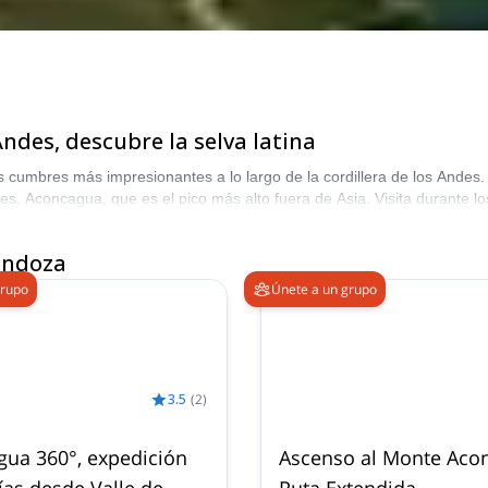
ndes, descubre la selva latina
umbres más impresionantes a lo largo de la cordillera de los Andes. E
ndes, Aconcagua, que es el pico más alto fuera de Asia. Visita durante
endoza
grupo
Únete a un grupo
3.5
(
2
)
ua 360°, expedición
Ascenso al Monte Aco
ías desde Valle de
Ruta Extendida