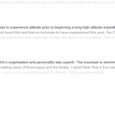
the time together went by way too quickly. Even before the beginning of
with finding places to get some extra gear. During the trip and thanks
itude sickness. Also, a big plus was the great food that we had during 
meal we had in Argentina.
was to experience altitude prior to beginning a long high altitude expe
just loved this and feel so fortunate to have experienced this area, th
uch knowledge and useful tips to help me during my expedition. The t
ikes I have done to date. Next time I'm back in Mendoza I will definit
ermo’s organisation and personality was superb. The mountain is stunning
taking views of Aconcagua and the Andes. I spent New Year’s Eve play
the magical sky, near the fire with Guillermo. Highly recommended.