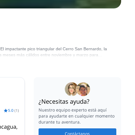
l impactante pico triangular del Cerro San Bernardo, la
 los meses más cálidos entre noviembre y marzo para
¿Necesitas ayuda?
Nuestro equipo experto está aquí
5.0
(
1
)
para ayudarte en cualquier momento
durante tu aventura.
ncagua,
Contáctanos