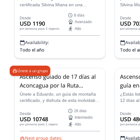
14 feb 2027
14 feb 20
certificada Silvina Miana en una
Silvina M
emocionante expedición al Cerro El
aventura 
8 días
Plata en los Andes Centrales en
hasta la c
Desde
Desde
USD 1190
Avanzado
USD 70
Mendoza y disfruta de vistas
impresion
Alto
por persona
para 3 viajeros
por persona
p
impresionantes desde la cumbre!
Andes Cen
Availability:
Availabi
Todo el año
Todo el 
Únete a un grupo
Ascenso guiado de 17 días al
Ascens
Aconcagua por la Ruta
guía en
Normal
Únete a Eduardo, un guía de montaña
¿Estás lis
certificado, y disfruta de esta inolvidable
12 días a
expedición de montañismo hasta la
guía loc
26 días
cumbre del Aconcagua, el pico más alto
Martín? ¡É
Desde
Desde
USD 10748
Intermedio
USD 48
de Sudamérica.
América, 
Alto
por persona
para 1 viajero
por persona
p
vida!
Next group dates:
Availabi