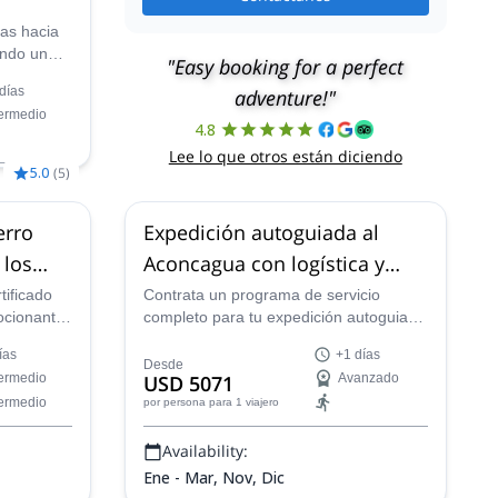
as hacia
endo una
"Easy booking for a perfect
nete (5000
días
adventure!"
quieren
termedio
4.8
Lee lo que otros están diciendo
5.0
(
5
)
20 dic,
27
erro
Expedición autoguiada al
,
17 ene
027,
7 feb
 los
Aconcagua con logística y
oza
apoyo
tificado
Contrata un programa de servicio
ocionante
completo para tu expedición autoguiada
al Aconcagua con logística completa,
ías
+1 días
 los Andes
servicios de campamento base y apoyo
Desde
termedio
USD 5071
Avanzado
de mulas incluido, proporcionado por
termedio
por persona
para 1 viajero
Inka, una empresa local experimentada
de Mendoza, Argentina.
Availability:
Ene - Mar, Nov, Dic