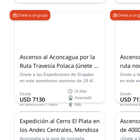
Únete a un grupo
Únete a un 
Ascenso al Aconcagua por la
Ascenso
Ruta Travesía Polaca (únete a
ruta no
un grupo)
grupo)
Únete a las Expediciones de Grajales
Únete a l
en este asombroso ascenso de 18 días
en este e
al Monte Aconcagua a través de la ruta
días al M
18 días
de travesía polaca. Prepárate para una
ruta norma
Desde
Desde
USD 7130
Avanzado
USD 71
experiencia increíble.
de Améric
Alto
por persona
para 1 viajero
por persona
p
Next group dates:
Next g
Expedición al Cerro El Plata en
Ascenso
29 nov,
6 dic,
13 dic,
20 dic,
27 dic,
3
29 nov,
6
los Andes Centrales, Mendoza
de 4000
ene 2027,
10 ene 2027,
17 ene 2027,
ene 2027
de Men
24 ene 2027,
31 ene 2027,
7 feb 2027,
24 ene 2
Acompaña a la guía de montaña
¡Únete a l