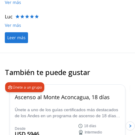
Ver más
Luc
Ver más
Leer más
También te puede gustar
4.6
(
18
)
Únete a un grupo
Ascenso al Monte Aconcagua, 18 días
Únete a uno de los guías certificados más destacados
de los Andes en un programa de ascenso de 18 días
hasta la cumbre del Monte Aconcagua en Argentina,
18 días
¡el pico más alto de Sudamérica!
Desde
USD 5946
Intermedio