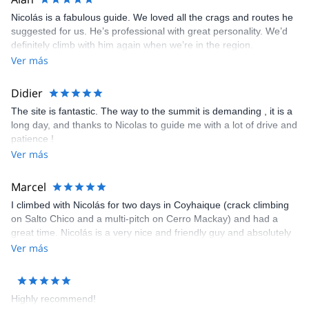
Nicolás is a fabulous guide. We loved all the crags and routes he
suggested for us. He’s professional with great personality. We’d
definitely climb with him again when we’re in the region.
Ver más
Didier
The site is fantastic. The way to the summit is demanding , it is a
long day, and thanks to Nicolas to guide me with a lot of drive and
patience !
Ver más
Marcel
I climbed with Nicolás for two days in Coyhaique (crack climbing
on Salto Chico and a multi-pitch on Cerro Mackay) and had a
great time. Nicolás is a very nice and friendly guy and absolutely
professional as a mountain guide. Totally recommended, and
Ver más
hopefully I‘ll get the chance to do some more climbing with
Nicolás.
Highly recommend!