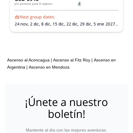
por persona
para 8 viajeros
Next group dates:
24 nov,
2 dic,
8 dic,
15 dic,
22 dic,
29 dic,
5 ene 2027,
12 ene 2027,
19 ene 2027,
26 ene 2027,
2 feb 2027,
9
feb 2027,
13 feb 2027
Ascenso al Aconcagua
|
Ascenso al Fitz Roy
|
Ascenso en
Argentina
|
Ascenso en Mendoza
¡Únete a nuestro
boletín!
Mantente al día con las mejores aventuras.