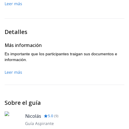
un paso y continuaremos a lo largo del borde hasta la cima.
Leer más
Después de alcanzar nuestro objetivo, descenderemos al
campamento para celebrar y relajarnos.
Detalles
Más información
Es importante que los participantes traigan sus documentos e
información.
Leer más
Sobre el guía
Nicolás
5.0
(
9
)
Guía Aspirante