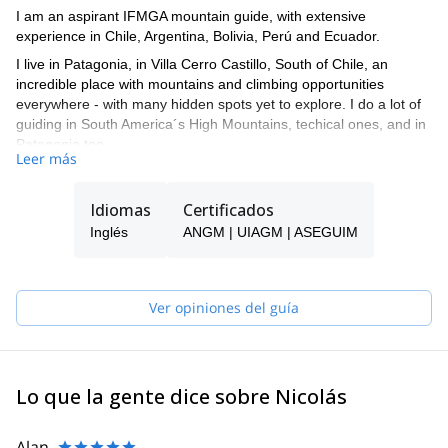
I am an aspirant IFMGA mountain guide, with extensive
experience in Chile, Argentina, Bolivia, Perú and Ecuador.
I live in Patagonia, in Villa Cerro Castillo, South of Chile, an
incredible place with mountains and climbing opportunities
everywhere - with many hidden spots yet to explore. I do a lot of
guiding in South America´s High Mountains, techical ones, and in
Patagonia too.
Leer más
I also offer rock climbing and mountainering courses in different
locations in Chile and in my city. During my tours, I try to create
Idiomas
Certificados
the best experience for my clients, and like to teach them about
the cultural and environmental importance of the places we visit.
Inglés
ANGM | UIAGM | ASEGUIM
Ver opiniones del guía
Lo que la gente dice sobre Nicolás
Alan