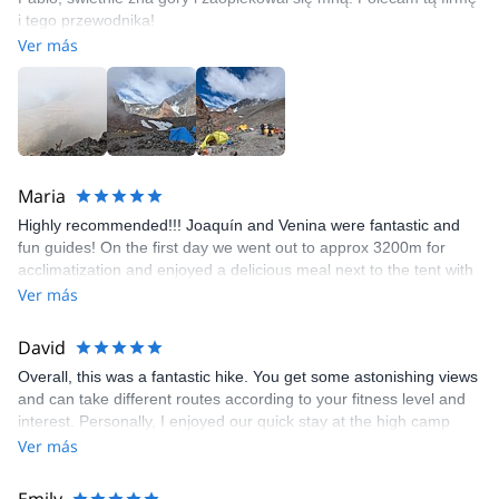
i tego przewodnika!
Ver más
Maria
Highly recommended!!! Joaquín and Venina were fantastic and
fun guides! On the first day we went out to approx 3200m for
acclimatization and enjoyed a delicious meal next to the tent with
fantastic views. On the second day we went up to the summit. We
Ver más
felt save and in great company during the whole trip.
Communication before and after was easy, fast and helpful e.g.
David
for renting some equipment. Would definitely do it again!
Overall, this was a fantastic hike. You get some astonishing views
and can take different routes according to your fitness level and
interest. Personally, I enjoyed our quick stay at the high camp
where we got to meet several people who were acclimatising for
Ver más
their ascends to the higher peaks. Also, we really enjoyed the
time with Joaquin. Thanks to his fun personality and intersting