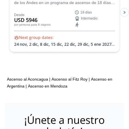
de los Andes en un programa de ascenso de 18 días
hasta la cumbre del Monte Aconcagua en Argentina,
18 días
¡el pico más alto de Sudamérica!
Desde
USD 5946
Intermedio
por persona
para 8 viajeros
Next group dates:
24 nov,
2 dic,
8 dic,
15 dic,
22 dic,
29 dic,
5 ene 2027,
12 ene 2027,
19 ene 2027,
26 ene 2027,
2 feb 2027,
9
feb 2027,
13 feb 2027
Ascenso al Aconcagua
|
Ascenso al Fitz Roy
|
Ascenso en
Argentina
|
Ascenso en Mendoza
¡Únete a nuestro