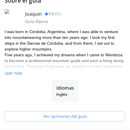
Sobre el guía
Joaquin
5.0
(
21
)
Guía Alpino
I was born in Córdoba, Argentina, where I was able to venture
into mountaineering more than ten years ago. I took my first
steps in the Sierras de Córdoba, and from there, I set out to
explore higher mountains.
Five years ago, I achieved my dreams when I came to Mendoza
to become a professional mountain guide and earn a living doing
what I love. Two years from now, we created our own adventure
tourism company in Mendoza.
Leer más
For the last 3 years, I have been working in a foundation, as an
instructor in first aid and rescue in wild areas, training
Idiomas
government agencies, guides, etc. I have made Advanced
Inglés
emergency medical technician in Buenos Aires, with real
ambulance hours.
Join me in one of my programs and discover the Andes with me.
Ver opiniones del guía