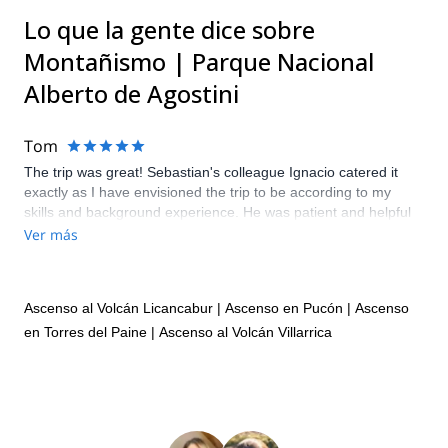
Lo que la gente dice sobre
Montañismo | Parque Nacional
Alberto de Agostini
Tom
The trip was great! Sebastian's colleague Ignacio catered it
exactly as I have envisioned the trip to be according to my
skills and background experience. He was patient and helpful
when I struggled in certain moments and he taught me a lot of
Ver más
important safety details on various aspects of the activity, which
was what I expected. Overall, a fantastic three days and will
definitely return if I have time next year!
Ascenso al Volcán Licancabur
|
Ascenso en Pucón
|
Ascenso
en Torres del Paine
|
Ascenso al Volcán Villarrica