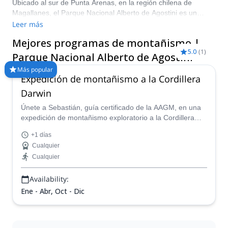
Ubicado al sur de Punta Arenas, en la región chilena de
Magallanes, el Parque Nacional Alberto de Agostini es un
destino para aventureros exigentes. Está rodeado de una
Leer más
exuberante vegetación, espectaculares glaciares y hermosas
Mejores programas de montañismo |
formaciones en la Cordillera Darwin. El Monte Sarmiento, una
5.0
(
1
)
pirámide de 2404 metros con una cumbre glaciar, el Monte
Parque Nacional Alberto de Agostini
Darwin (2488 m), Shipton (2568 m) y Bove (2279 m) son
Más popular
algunos picos para ascender.
Expedición de montañismo a la Cordillera
Darwin
Únete a Sebastián, guía certificado de la AAGM, en una
expedición de montañismo exploratorio a la Cordillera
Darwin, en el extremo más austral de la Patagonia
+1 días
chilena.
Cualquier
Cualquier
Availability:
Ene - Abr, Oct - Dic