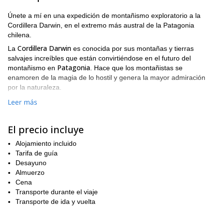
Únete a mí en una expedición de montañismo exploratorio a la
Cordillera Darwin, en el extremo más austral de la Patagonia
chilena.
Cordillera Darwin
La
es conocida por sus montañas y tierras
salvajes increíbles que están convirtiéndose en el futuro del
Patagonia
montañismo en
. Hace que los montañistas se
enamoren de la magia de lo hostil y genera la mayor admiración
por la naturaleza.
El último extremo de la cordillera de los Andes, la cordillera
Leer más
Parque Nacional Alberto de Agostini
Darwin es parte del
.
glaciares muy activos
La Cordillera Darwin tiene muchos
, y a
El precio incluye
menudo enormes trozos de hielo se desploman en el mar.
Leones marinos, pingüinos y focas leopardo
Alojamiento incluido
curiosean
asomando sus cabezas entre los trozos de hielo flotantes. Y a
Tarifa de guía
zorros y pingüinos
menudo también
Desayuno
deambulan por las playas y
laderas cercanas.
Almuerzo
Cena
Esta expedición única en un velero es única en el sur de la
Transporte durante el viaje
Usamos el barco como campo base
Patagonia.
, regresando allí
Transporte de ida y vuelta
una vez alcanzada la cumbre o lo que el grupo tenga previsto
hacer en el lugar. Esta táctica permite que las expediciones