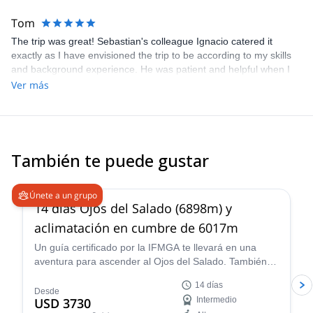
Tom
The trip was great! Sebastian's colleague Ignacio catered it
exactly as I have envisioned the trip to be according to my skills
and background experience. He was patient and helpful when I
struggled in certain moments and he taught me a lot of important
Ver más
safety details on various aspects of the activity, which was what I
expected. Overall, a fantastic three days and will definitely return
if I have time next year!
También te puede gustar
5.0
(
4
)
Únete a un grupo
14 días Ojos del Salado (6898m) y
aclimatación en cumbre de 6017m
Un guía certificado por la IFMGA te llevará en una
aventura para ascender al Ojos del Salado. También
ascenderás Siete Hermanos, Mulas Muertas y Nevado
14 días
San Francisco para aclimatación.
Desde
USD 3730
Intermedio