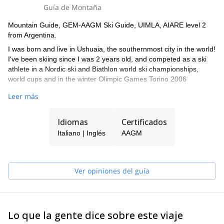
Guía de Montaña
Mountain Guide, GEM-AAGM Ski Guide, UIMLA, AIARE level 2
from Argentina.
I was born and live in Ushuaia, the southernmost city in the world!
I've been skiing since I was 2 years old, and competed as a ski
athlete in a Nordic ski and Biathlon world ski championships,
world cups and in the winter Olimpic Games Torino 2006
In 2007 I retired from professional competitions to focus on my
Leer más
guiding career. I trained on rock, ice and mixed climbing skills as
well as guiding techniques and became a mountain guide in 2011
Idiomas
Certificados
at the Argentinean Mountaineering Guides Association (AAGM).
In 2017 I completed the guiding courses to become also a
Italiano | Inglés
AAGM
certified Ski Mountain Guide GEM-AAGM.
I've done a large number of technical climbs at the Darwin Range
and Patagonia while many of those are new lines
Ver opiniones del guía
Lo que la gente dice sobre este viaje