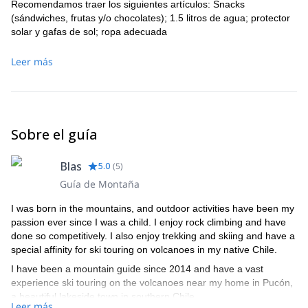
Recomendamos traer los siguientes artículos: Snacks
(sándwiches, frutas y/o chocolates); 1.5 litros de agua; protector
solar y gafas de sol; ropa adecuada
Leer más
Sobre el guía
Blas
5.0
(
5
)
Guía de Montaña
I was born in the mountains, and outdoor activities have been my
passion ever since I was a child. I enjoy rock climbing and have
done so competitively. I also enjoy trekking and skiing and have a
special affinity for ski touring on volcanoes in my native Chile.
I have been a mountain guide since 2014 and have a vast
experience ski touring on the volcanoes near my home in Pucón,
a beautiful lakeside town in southern Chile.
Leer más