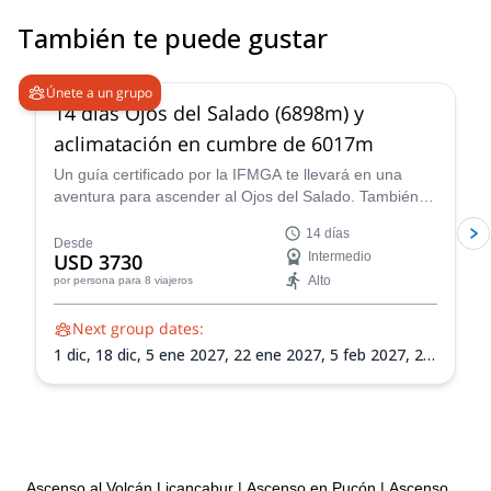
También te puede gustar
5.0
(
4
)
Únete a un grupo
14 días Ojos del Salado (6898m) y
aclimatación en cumbre de 6017m
Un guía certificado por la IFMGA te llevará en una
aventura para ascender al Ojos del Salado. También
ascenderás Siete Hermanos, Mulas Muertas y Nevado
14 días
San Francisco para aclimatación.
Desde
USD 3730
Intermedio
Alto
por persona
para 8 viajeros
Next group dates:
1 dic,
18 dic,
5 ene 2027,
22 ene 2027,
5 feb 2027,
21
feb 2027,
8 mar 2027
Ascenso al Volcán Licancabur
|
Ascenso en Pucón
|
Ascenso