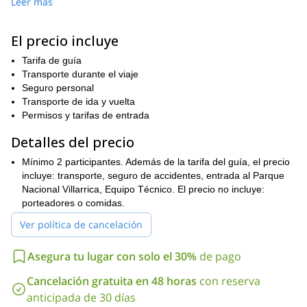
Leer más
hermoso paisaje circundante.
Pucón
Nuestro viaje comenzará y partirá desde
a una altitud de
227 metros
Palguin
. Desde allí, nos aventuraremos hacia
. El
El precio incluye
aproximadamente 40 minutos
viaje en coche toma
. Después de
Tarifa de guía
Volcán Quetrupillán
eso, ascenderemos el
.
Transporte durante el viaje
aproximadamente 6 horas
El ascenso tomará
. Como resultado,
Seguro personal
buena
es importante que los participantes en este viaje estén en
Transporte de ida y vuelta
condición física
.
Permisos y tarifas de entrada
Con tantos volcanes entre los cuales elegir en Chile, puedes
Detalles del precio
estar seguro de que elegir escalar el Quetrupillán es una gran
opción. La escalada, así como las vistas, te dejarán sin aliento.
Mínimo 2 participantes. Además de la tarifa del guía, el precio
Para unirte a mí en esta maravillosa aventura, solo envíame
incluye: transporte, seguro de accidentes, entrada al Parque
una solicitud.
Nacional Villarrica, Equipo Técnico. El precio no incluye:
Volcán Villarrica
¿Te gustaría escalar el famoso
porteadores o comidas.
? Entonces ven y
únete a mí en esta excursión de un día completo.
Ver política de cancelación
Asegura tu lugar con solo el 30%
de pago
Cancelación gratuita en 48 horas
con reserva
anticipada de 30 días