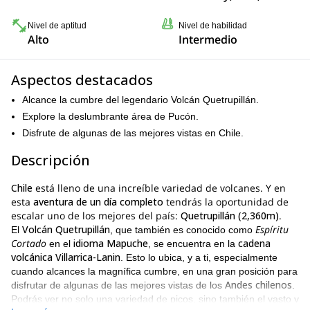
Nivel de aptitud
Nivel de habilidad
Alto
Intermedio
Aspectos destacados
Alcance la cumbre del legendario Volcán Quetrupillán.
Explore la deslumbrante área de Pucón.
Disfrute de algunas de las mejores vistas en Chile.
Descripción
Chile
está lleno de una increíble variedad de volcanes. Y en
esta
aventura de un día completo
tendrás la oportunidad de
escalar uno de los mejores del país:
Quetrupillán (2,360m)
.
Volcán Quetrupillán
Espíritu
El
, que también es conocido como
Cortado
idioma Mapuche
cadena
en el
, se encuentra en la
volcánica Villarrica-Lanin
. Esto lo ubica, y a ti, especialmente
cuando alcances la magnífica cumbre, en una gran posición para
Andes chilenos
disfrutar de algunas de las mejores vistas de los
.
Podrás ver no solo una variedad de picos, sino también el vasto y