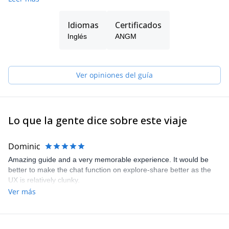
If you are looking for an amazing experience in the outdoors, the
Villarrica Volcano is the destination for you! This volcano is the
Idiomas
Certificados
most active volcano in all of South America, and you'll even have
the chance to see a lava lake as you climb. You can combine this
Inglés
ANGM
climb with visits to the other active volcanoes in the area to create
an thrilling outdoor adventure unlike any other!
Ver opiniones del guía
Lo que la gente dice sobre este viaje
Dominic
Amazing guide and a very memorable experience. It would be
better to make the chat function on explore-share better as the
UX is relatively clunky.
Ver más