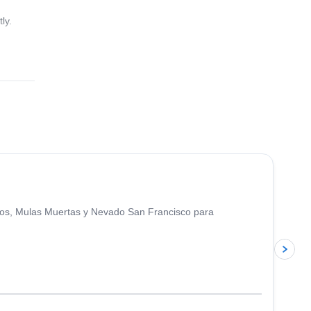
ly.
5.0
(
4
)
anos, Mulas Muertas y Nevado San Francisco para