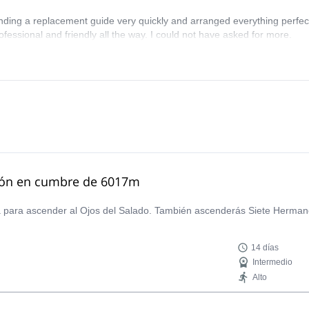
nding a replacement guide very quickly and arranged everything perfect
fessional and friendly all the way. I could not have asked for more.
ción en cumbre de 6017m
ura para ascender al Ojos del Salado. También ascenderás Siete Herm
14 días
Intermedio
Alto