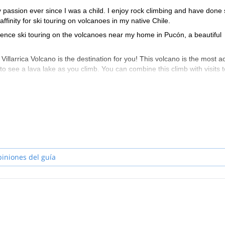
 passion ever since I was a child. I enjoy rock climbing and have done
affinity for ski touring on volcanoes in my native Chile.
ence ski touring on the volcanoes near my home in Pucón, a beautiful
Villarrica Volcano is the destination for you! This volcano is the most ac
o see a lava lake as you climb. You can combine this climb with visits t
adventure unlike any other!
piniones del guía