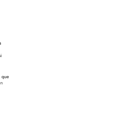
a
i
e que
on
pleto
er de
en