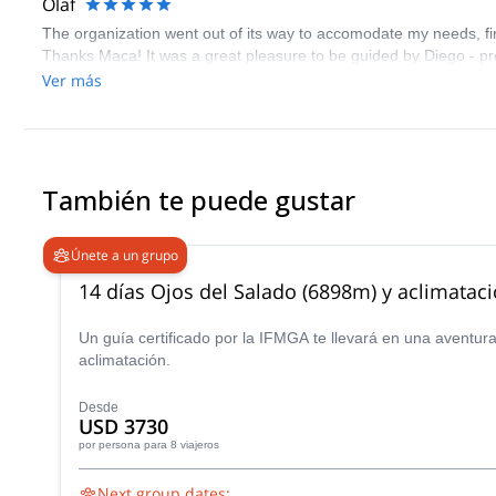
Olaf
The organization went out of its way to accomodate my needs, fi
Thanks Maca! It was a great pleasure to be guided by Diego - pro
Ver más
También te puede gustar
Únete a un grupo
14 días Ojos del Salado (6898m) y aclimata
Un guía certificado por la IFMGA te llevará en una avent
aclimatación.
Desde
USD 3730
por persona
para 8 viajeros
Next group dates: