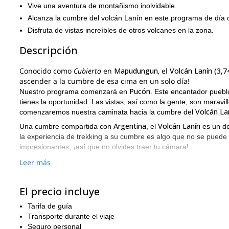
Vive una aventura de montañismo inolvidable.
Alcanza la cumbre del volcán Lanín en este programa de día 
Disfruta de vistas increíbles de otros volcanes en la zona.
Descripción
Conocido como
Cubierto
en
Mapudungun
, el
Volcán Lanín (3,
ascender a la cumbre de esa cima en un solo día!
Pucón
Nuestro programa comenzará en
. Este encantador pueblo
tienes la oportunidad. Las vistas, así como la gente, son maravi
Volcán La
comenzaremos nuestra caminata hacia la cumbre del
Argentina
Volcán Lanín
Una cumbre compartida con
, el
es un d
la experiencia de trekking a su cumbre es algo que no se puede
impresionantes, ¡así que no olvides traer tu cámara!
Dado que este programa tomará todo el día, es importante que l
Leer más
¿Estás buscando la oportunidad de ascender a alturas impre
a la cumbre del Volcán Lanín en Chile es para ti. Si te gustarí
El precio incluye
ti y guiarte en esta aventura inolvidable.
Tarifa de guía
¿Te gustaría visitar la cumbre de uno de los pocos volcanes en
Transporte durante el viaje
ascensión de día completo al asombroso volcán Villarrica
esta
.
Seguro personal