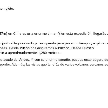
completo.
747m)
en Chile es una enorme cima. ¡Y en esta expedición, llegarás 
 junto al lago es un lugar estupendo para pasar un tiempo y explorar s
Pucón
Puesco
Puesco
llosas. Desde
nos dirigiremos a
. Desde
nín a aproximadamente 1,280 metros
.
Andes
estacado del
. Y, con su enorme tamaño, puedes estar seguro d
 perder. Además, las vistas que tendrás de varios volcanes cercanos s
buena condición física
os participantes estén en
.
sionantes en un hermoso volcán? Entonces este programa de día com
a unirte a mí en este programa, solo envíame una solicitud. Espero sab
 el mundo que tiene un lago de lava permanente? Entonces únete a mí 