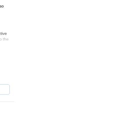
 so
tive
o the