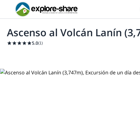
Ascenso al Volcán Lanín (3,
5.0
(
1
)