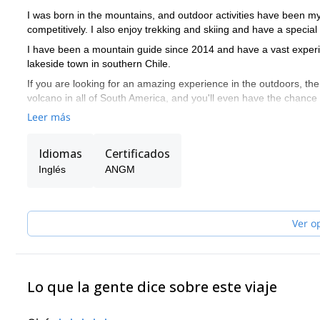
I was born in the mountains, and outdoor activities have been my
competitively. I also enjoy trekking and skiing and have a special 
I have been a mountain guide since 2014 and have a vast experi
lakeside town in southern Chile.
If you are looking for an amazing experience in the outdoors, the 
volcano in all of South America, and you'll even have the chance t
other active volcanoes in the area to create an thrilling outdoor 
Leer más
Idiomas
Certificados
Inglés
ANGM
Ver o
Lo que la gente dice sobre este viaje