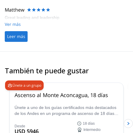
Matthew
Great leading and leadership
Ver más
Leer más
También te puede gustar
4.6
(
18
)
Únete a un grupo
Ascenso al Monte Aconcagua, 18 días
Únete a uno de los guías certificados más destacados
de los Andes en un programa de ascenso de 18 días
hasta la cumbre del Monte Aconcagua en Argentina,
18 días
¡el pico más alto de Sudamérica!
Desde
USD 5946
Intermedio