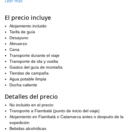
varios récords: es
, la segunda
Leer más
montaña más alta de América, la montaña más alta de los Andes
chilenos y la segunda en los Andes argentinos después de
El precio incluye
Aconcagua (6962m)!
nos reuniremos en Fiambalá
Para esta expedición de 12 días,
Alojamiento incluido
.
días de aclimatación del lado de Argentina
Después de algunos
Tarifa de guía
,
nos dirigiremos a la cima de Ojos del Salado. Antes del intento de
Desayuno
pasaremos la última noche en el Refugio César Tejos,
cumbre,
Almuerzo
a una altitud de 5900m.
Cena
Transporte durante el viaje
Ten en cuenta que esta expedición no requiere experiencia
Transporte de ida y vuelta
¡debes tener un buen nivel
previa en montañismo. Sin embargo,
Gastos del guía de montaña
de fitness!
Tiendas de campaña
Así que, si quieres vivir una experiencia de montañismo
Agua potable limpia
inolvidable en los Andes, por favor ponte en contacto conmigo.
Ducha caliente
¡Conquistemos la cumbre de Ojos del Salado!
Detalles del precio
También puedo llevarte a la cima de Incahuasi, en Argentina.
aquí
Échale un vistazo
.
No incluido en el precio:
Transporte a Fiambalá (punto de inicio del viaje)
Alojamiento en Fiambalá o Catamarca antes o después de la
expedición
Bebidas alcohólicas