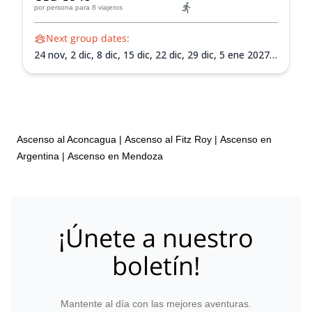
por persona
para 8 viajeros
Next group dates:
24 nov,
2 dic,
8 dic,
15 dic,
22 dic,
29 dic,
5 ene 2027,
12 ene 2027,
19 ene 2027,
26 ene 2027,
2 feb 2027,
9
feb 2027,
13 feb 2027
Ascenso al Aconcagua
|
Ascenso al Fitz Roy
|
Ascenso en
Argentina
|
Ascenso en Mendoza
¡Únete a nuestro
boletín!
Mantente al día con las mejores aventuras.