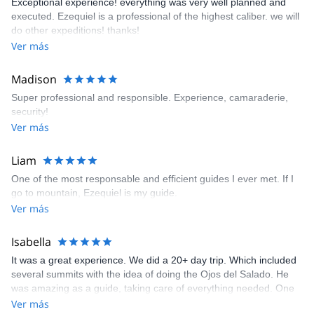
Exceptional experience! everything was very well planned and
executed. Ezequiel is a professional of the highest caliber. we will
do other expeditions! thanks!
Ver más
Madison
Super professional and responsible. Experience, camaraderie,
security!
Ver más
Liam
One of the most responsable and efficient guides I ever met. If I
go to mountain, Ezequiel is my guide.
Ver más
Isabella
It was a great experience. We did a 20+ day trip. Which included
several summits with the idea of doing the Ojos del Salado. He
was amazing as a guide, taking care of everything needed. One
thing to highlight was the food.
Ver más