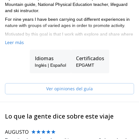
Mountain guide, National Physical Education teacher, lifeguard
and ski instructor.
For nine years I have been carrying out different experiences in
nature with groups of varied ages in order to promote activity.
Motivated by this goal is that I work with explore and share where
I propose mountaineering, trekking and rock climbing outings in
Leer más
Argentina.
Throughout these years I have traveled from Salta to Tierra del
Idiomas
Certificados
Fuego, carrying out different group expeditions in our country, as
Inglés | Español
EPGAMT
well as developing myself professionally in other countries such
as Peru.
Ver opiniones del guía
Lo que la gente dice sobre este viaje
AUGUSTO