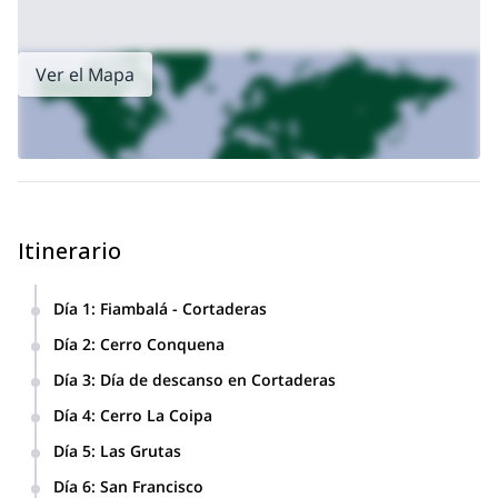
Ver el Mapa
Itinerario
Día 1
:
Fiambalá - Cortaderas
12:00 Reunión en Fiambalá. Revisión de equipamiento y
Día 2
:
Cerro Conquena
sesión informativa de la expedición. Traslado a Cortaderas
Ascenso al Cerro Coquena 4035m, trekking de 6 a 7 horas
(3300m). Tarde libre.
Día 3
:
Día de descanso en Cortaderas
de actividad. Noche en hotel en Cortaderas.
Relajación en el hotel. Día libre.
Día 4
:
Cerro La Coipa
Ascenso al cerro La Coipa 5000m.
Día 5
:
Las Grutas
Traslado a Las Grutas a 4100m, un día de relajación y
Día 6
:
San Francisco
aclimatación: trekking suave y safari fotográfico, laguna San