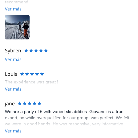
recommend!
Ver más
Sybren
Ver más
Louis
The expérience was great !
Ver más
jane
We are a party of 6 with varied ski abilities. Giovanni is a true
expert, so while overqualified for our group, was perfect. We felt
we were in good hands. He was responsive, very informative
about the ski area as well as local history, in tune with our
Ver más
differing abilities, and fun to hang out with. I highly recommend