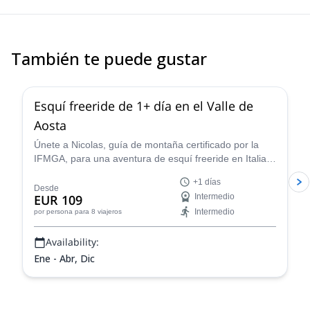
him for any adventure you have planned, whether it’s mountain
touring, off-piste adventure, or climbing.
También te puede gustar
4.3
(
11
)
Esquí freeride de 1+ día en el Valle de
Aosta
Únete a Nicolas, guía de montaña certificado por la
IFMGA, para una aventura de esquí freeride en Italia.
¡Descubre algunas impresionantes pistas de polvo en
+1 días
el Valle de Aosta!
Desde
EUR 109
Intermedio
Intermedio
por persona
para 8 viajeros
Availability:
Ene - Abr, Dic