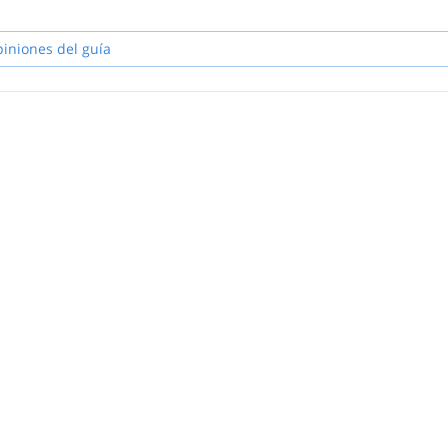
s for skiing (alpine, freeride and ski touring), rock climbing, sport clim
 and let you discover my secret spots.
piniones del guía