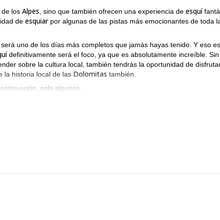
Alpes
esquí
 de los
, sino que también ofrecen una experiencia de
fantá
esquiar
nidad de
por algunas de las pistas más emocionantes de toda l
 será uno de los días más completos que jamás hayas tenido. Y eso e
quí
definitivamente será el foco, ya que es absolutamente increíble. Sin
der sobre la cultura local, también tendrás la oportunidad de disfruta
Dolomitas
la historia local de las
también.
continuación, solo algunos.
é las Dolomitas son tan populares. Y aunque sería imposible mostra
arte la mejor experiencia posible. Así que envíame una solicitud y úne