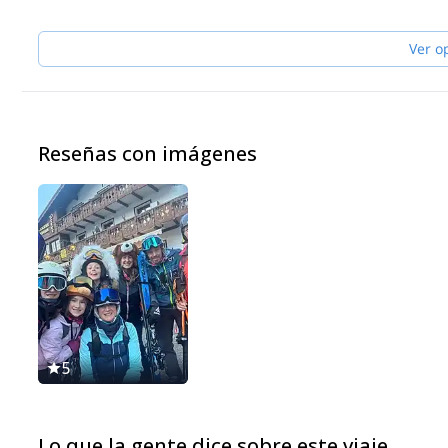
Feel free to get in touch with me if you are coming in the Dolomite
and multi pitch climbing. It will be my pleasure to guide you here
Ver o
Reseñas con imágenes
5
Lo que la gente dice sobre este viaje