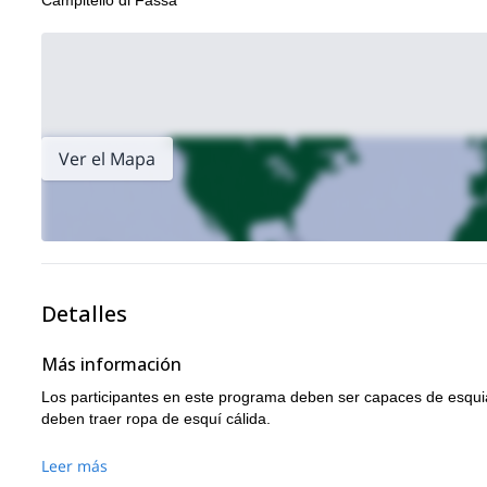
Campitello di Fassa
mí en esta aventura porque los descensos en esta área son inc
esperando!
Dolomitas
¿Quieres experimentar más de las
? Si es así, tamb
Grupo Sella
el macizo del
.
Ver el Mapa
Detalles
Más información
Los participantes en este programa deben ser capaces de esquiar 
deben traer ropa de esquí cálida.
Leer más