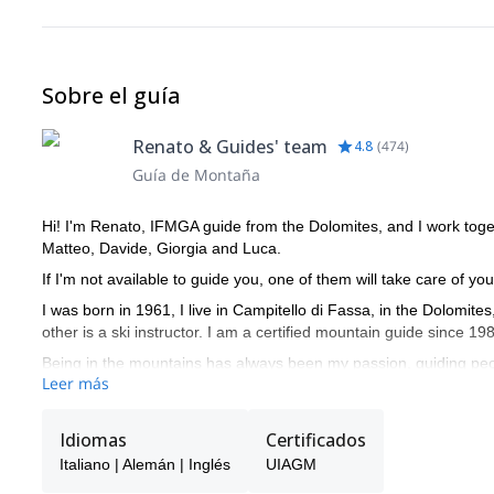
Sobre el guía
Renato & Guides' team
4.8
(
474
)
Guía de Montaña
Hi! I'm Renato, IFMGA guide from the Dolomites, and I work toge
Matteo, Davide, Giorgia and Luca.
If I'm not available to guide you, one of them will take care of you
I was born in 1961, I live in Campitello di Fassa, in the Dolomite
other is a ski instructor. I am a certified mountain guide since 19
Being in the mountains has always been my passion, guiding peo
Leer más
of the year. I very much enjoy drawing nice curves in fresh powd
My curriculum and professional mountaineering is made of many 
Idiomas
Certificados
climbed in Yosemite Valley (California), Ben Nevis (Scotland) and
like Mt Denali (Alaska), Ama Dablam (6828m), Cho Oyu (8201m),
Italiano | Alemán | Inglés
UIAGM
Ecuador (5897m and 6310m), Patagonia (Argentina).