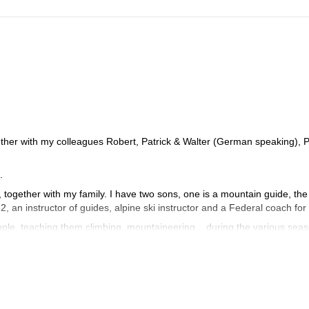
ther with my colleagues Robert, Patrick & Walter (German speaking), P
.
s, together with my family. I have two sons, one is a mountain guide, the
82, an instructor of guides, alpine ski instructor and a Federal coach for
ple, teaching them climbing, mountaineering... during the various sea
er snow and discover the charm of the frozen waterfalls.
ascents and some openings of routes in the Dolomites and the Alps. I
 Norway, Greece, Spain and Sardinia. I did also several high altitude c
 Manaslu (8163m), Shivling in India (6545m), Cotopaxi and Chimboraz