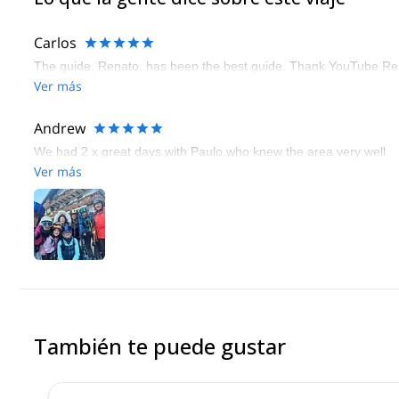
Carlos
The guide, Renato, has been the best guide. Thank YouTube Re
Ver más
Andrew
We had 2 x great days with Paulo who knew the area very well
Ver más
También te puede gustar