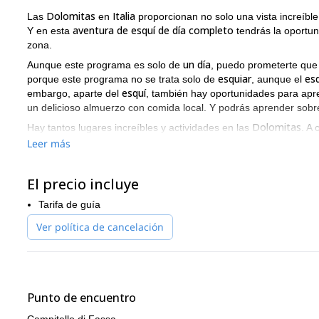
Dolomitas
Italia
Las
en
proporcionan no solo una vista increíble
aventura de esquí de día completo
Y en esta
tendrás la oportu
zona.
un día
Aunque este programa es solo de
, puedo prometerte que
esquiar
es
porque este programa no se trata solo de
, aunque el
esquí
embargo, aparte del
, también hay oportunidades para apren
un delicioso almuerzo con comida local. Y podrás aprender sobre 
Dolomitas
Hay tantos lugares increíbles y actividades en las
. A 
Leer más
Tour de esquí de la Primera Guerra Mundial
Sellaronda
El precio incluye
Tour de esquí Val Gardena
Tarifa de guía
Tour de esquí Val di Fassa
Ver política de cancelación
Cortina d'Ampezzo
Plan de Corones
Lagazuoi (con trineo tirado por caballos)
Punto de encuentro
Con tanto que ver y tanto que hacer, no es de extrañar por qu
todo lo que tienen para ofrecer en solo un día, intentaré brind