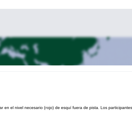
reíbles. Las pistas son emocionantes. ¡Y las pendientes te están
esta aventura de esquí en pendientes pronunciad
ién puedo guiarte en
en el nivel necesario (rojo) de esquí fuera de pista. Los participante