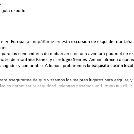
s
 guía experto
te en
Europa
. acompáñame en esta
excursión de esquí de montaña 
anes.
a
es
para los conocedores de embarcarse en una aventura gourmet de
hotel de montaña Fanes
refugio Sennes
, y el
. Ambos ofrecen algunas
exquisita cocina local
 acogedor y confortable. Además, probaremos la
ara asegurarme de que visitamos los mejores lugares para esquiar, y
tiempo increíble
etivo es garantizar tu seguridad, mientras pasamos un
dosis adecuada de adrenalina
e seguramente nos inyectarán la
. Y,
peraremos nuestras energías y compartiremos las historias de nuestra
esquiadores de montaña de nivel medio
o para
. Pero también hay opc
te pongas 
guraré de que encontremos los lugares adecuados para que