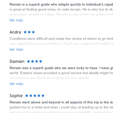
Renato is a superb guide who adapts quickly to individual’s capa
is great at finding good snow, on safe terrain. He is also fun to 
languages, as well as Italian. Renato is one of the top guides 
Ver más
Andre
Conditions were difficult and made the choice of where to go limi
was reduced by snow conditions. Paulo was patient and helpful
Ver más
Damien
Renato was a superb guide who we were lucky to have. I have give
world. Explore share provided a good service but ideally might ha
struggling to get information about the tour details.
Ver más
Sophie
Renato went above and beyond in all aspects of this trip to the d
guided me to a hotel and town i could stay at leading up to the s
met me in the indoor-bouldering room in campitello, several days