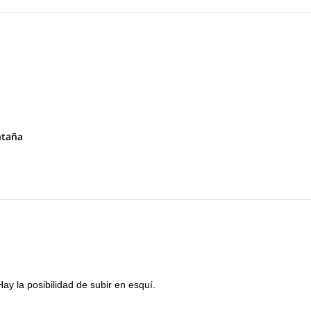
asso delle dieci. Después a Sass de la Crus y Monte Castello. Finalme
sladaremos al refugio Sennes.
ntaña
Croda del Becco. Finalmente regresaremos al valle.
Hay la posibilidad de subir en esquí.