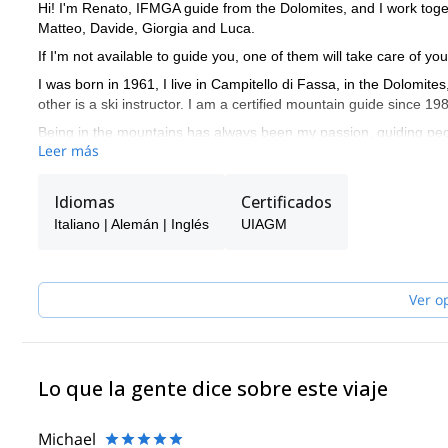
Hi! I'm Renato, IFMGA guide from the Dolomites, and I work toge
Matteo, Davide, Giorgia and Luca.
If I'm not available to guide you, one of them will take care of you
I was born in 1961, I live in Campitello di Fassa, in the Dolomite
other is a ski instructor. I am a certified mountain guide since 19
Being in the mountains has always been my passion, guiding peo
Leer más
of the year. I very much enjoy drawing nice curves in fresh powd
My curriculum and professional mountaineering is made of many 
Idiomas
Certificados
climbed in Yosemite Valley (California), Ben Nevis (Scotland) and
like Mt Denali (Alaska), Ama Dablam (6828m), Cho Oyu (8201m),
Italiano | Alemán | Inglés
UIAGM
Ecuador (5897m and 6310m), Patagonia (Argentina).
Feel free to get in touch with me if you are coming in the Dolomite
and multi pitch climbing. It will be my pleasure to guide you here
Ver o
Lo que la gente dice sobre este viaje
Michael