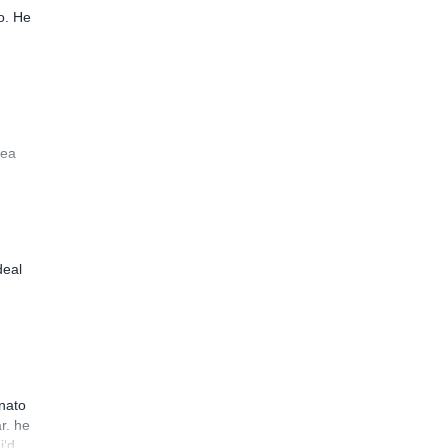
o. He
rea
deal
enato
r. he
i‘d