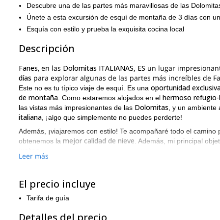
Descubre una de las partes más maravillosas de las Dolomita
Únete a esta excursión de esquí de montaña de 3 días con un
Esquía con estilo y prueba la exquisita cocina local
Descripción
Fanes
, en las
Dolomitas
ITALIANAS, ES
un lugar impresionan
días
para explorar algunas de las partes más increíbles de F
oportunidad exclusiv
Este no es tu típico viaje de esquí. Es una
de montaña
hermoso refugio-
. Como estaremos alojados en el
Dolomitas
las vistas más impresionantes de las
, y un ambiente
italiana
, ¡algo que simplemente no puedes perderte!
Además, ¡viajaremos con estilo! Te acompañaré todo el camino p
mejor calidad de nieve
obtenemos la
. Además, mi principal obj
juntos
.
Leer más
descensos más emocionantes
Recorreremos algunos de los
qu
800 a 1000 metros
ascenderemos de
. Luego, cada noche, recu
El precio incluye
aventuras diarias.
Debido a las altitudes que alcanzaremos, este viaje es adecuad
Tarifa de guía
expertos
para
. Si te consideras un esquiador experto, me ase
Detalles del precio
prueba
.