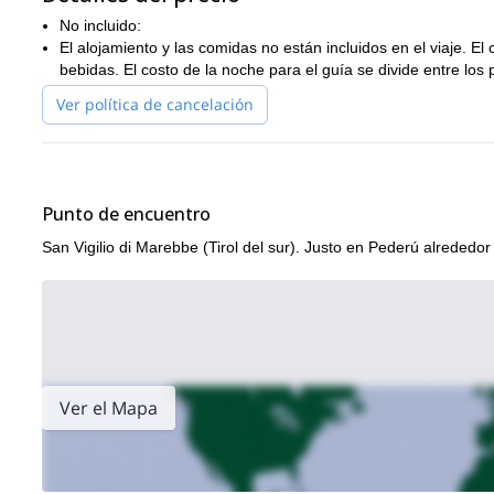
Si quieres acompañarme en esta maravillosa aventura, no dudes
No incluido:
las Dolomitas
El alojamiento y las comidas no están incluidos en el viaje. 
bebidas. El costo de la noche para el guía se divide entre los p
tour guiado de senderismo de ref
También puedes revisar este
Ver política de cancelación
Punto de encuentro
San Vigilio di Marebbe (Tirol del sur). Justo en Pederú alrededo
Ver el Mapa