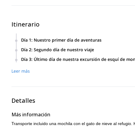
Itinerario
Día 1
:
Nuestro primer día de aventuras
Primero visitaremos Col Bechei. Luego nos dirigiremos al S
Día 2
:
Segundo día de nuestro viaje
llegaremos a Lavarella.
Comenzaremos ascendiendo a Cima Ciamin. Luego, nos tra
Día 3
:
Último día de nuestra excursión de esquí de mo
Nuestro día comenzará explorando Montesela de Sennes o 
Leer más
Detalles
Más información
Transporte incluido una mochila con el gato de nieve al refugio. 