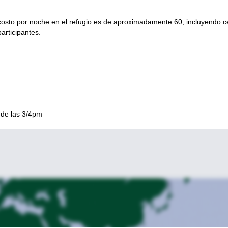
 y solicita reservar este viaje. Prometo que será un placer guiarte 
El costo por noche en el refugio es de aproximadamente 60, incluyendo 
articipantes.
ugio a refugio en las Dolomitas
, si buscas algo totalmente diferente.
r de las 3/4pm