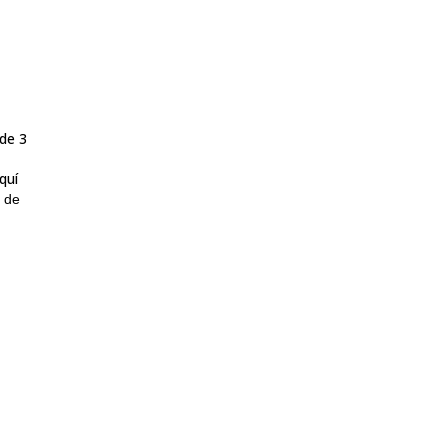
de 3
quí
 de
s
iones
a