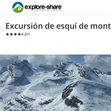
Excursión de esquí de mont
4.2
(
5
)