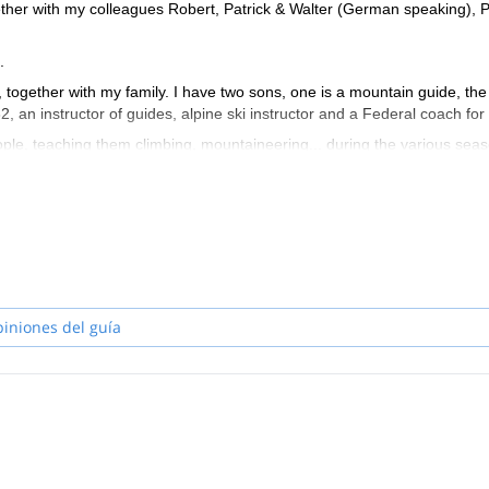
ther with my colleagues Robert, Patrick & Walter (German speaking), P
.
s, together with my family. I have two sons, one is a mountain guide, the
82, an instructor of guides, alpine ski instructor and a Federal coach for
ple, teaching them climbing, mountaineering... during the various sea
er snow and discover the charm of the frozen waterfalls.
ascents and some openings of routes in the Dolomites and the Alps. I
 Norway, Greece, Spain and Sardinia. I did also several high altitude c
 Manaslu (8163m), Shivling in India (6545m), Cotopaxi and Chimboraz
s for skiing (alpine, freeride and ski touring), rock climbing, sport clim
 and let you discover my secret spots.
piniones del guía