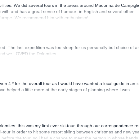
bilities. We did several tours in the areas around Madonna de Campigli
ski with and has a great sense of humour- in English and several other
in Europe. We recommend him with enthusiasm!
ted. The last expedition was too steep for us personally but choice of a
 and we LOVED the Dolomites
n 4 * for the overall tour as I would have wanted a local guide in an i
ve helped a little more at the early stages of planning where I was
olomites. this was my first ever ski-tour. through our correspondence r
ki-tour in order to hit some resort skiing between christmas and new yea
 before the tour, so i had a chance to meet the person in whose hands 