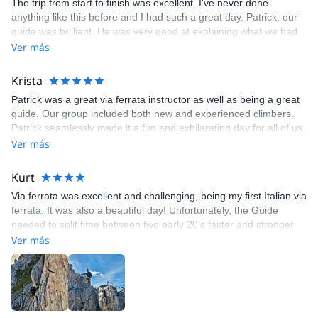
The trip from start to finish was excellent. I've never done
anything like this before and I had such a great day. Patrick, our
guide was brilliant. He was very good at explaining what we had
to do, what the different mountains in the area were, also very
Ver más
knowledgeable about the tunnels and trenches.
Krista
Patrick was a great via ferrata instructor as well as being a great
guide. Our group included both new and experienced climbers.
Patrick seamlessly made it a fun and exhilarating day for all of us.
We are "rope-climbers" at home. This class gave us the skills to
Ver más
transition into exploring the Dolomites' via ferrata routes as well
as being a grand introduction to the beautiful and historic
Kurt
environment of Passo Falzarego. Thanks Patrick!
Via ferrata was excellent and challenging, being my first Italian via
ferrata. It was also a beautiful day! Unfortunately, the Guide
needed to split time between two early 20's faster and stronger
climbers and myself, a mid-60's active hiker, but slower on the
Ver más
vertical sections.