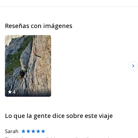
ascents and some openings of routes in the Dolomites and the
Alps. I climbed in Yosemite Valley (California), Ben Nevis
(Scotland) and Norway, Greece, Spain and Sardinia. I did also
Reseñas con imágenes
several high altitude climbs like Mt Denali (Alaska), Ama Dablam
(6828m), Cho Oyu (8201m), Manaslu (8163m), Shivling in India
(6545m), Cotopaxi and Chimborazo in Ecuador (5897m and
6310m), Patagonia (Argentina).
Feel free to get in touch with me if you are coming in the
Dolomites for skiing (alpine, freeride and ski touring), rock
climbing, sport climbing and multi pitch climbing. It will be my
pleasure to guide you here and let you discover my secret spots.
4
Lo que la gente dice sobre este viaje
Sarah