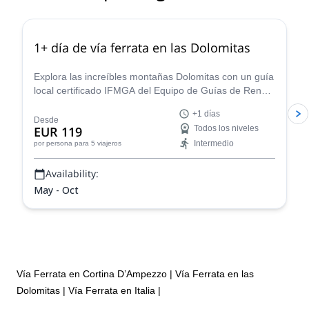
4.8
(
113
)
1+ día de vía ferrata en las Dolomitas
Explora las increíbles montañas Dolomitas con un guía
local certificado IFMGA del Equipo de Guías de Renato
en un tour de escalada en vía ferrata de 1+ día.
+1 días
Desde
EUR 119
Todos los niveles
Intermedio
por persona
para 5 viajeros
Availability:
May - Oct
Vía Ferrata en Cortina D’Ampezzo
|
Vía Ferrata en las
Dolomitas
|
Vía Ferrata en Italia
|