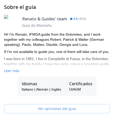
Sobre el guía
Renato & Guides' team
4.8
(
474
)
Guía de Montaña
Hi! I'm Renato, IFMGA guide from the Dolomites, and I work
together with my colleagues Robert, Patrick & Walter (German
speaking), Paolo, Matteo, Davide, Giorgia and Luca.
If I'm not available to guide you, one of them will take care of you.
I was born in 1961, I live in Campitello di Fassa, in the Dolomites,
together with my family. I have two sons, one is a mountain guide,
the other is a ski instructor. I am a certified mountain guide since
Leer más
1982, an instructor of guides, alpine ski instructor and a Federal
coach for ISEF.
Idiomas
Certificados
Being in the mountains has always been my passion, guiding
Italiano | Alemán | Inglés
UIAGM
people, teaching them climbing, mountaineering... during the
various seasons of the year. I very much enjoy drawing nice
curves in fresh powder snow and discover the charm of the
frozen waterfalls.
Ver opiniones del guía
My curriculum and professional mountaineering is made of many