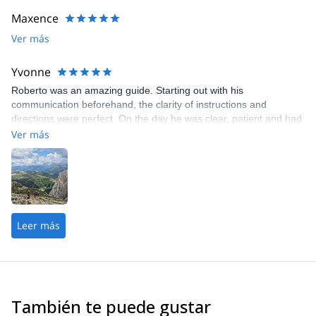
Maxence
Ver más
Yvonne
Roberto was an amazing guide. Starting out with his
communication beforehand, the clarity of instructions and
directions were perfect. On the day he was clear, patient and had
a great attitude that was encouraging and I would highly
Ver más
recommend him.
Leer más
También te puede gustar