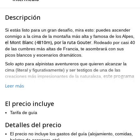
Descripción
Si estás listo para un gran desafío, mira esto: puedes ascender
conmigo a la cima de la montaña más alta y famosa de los Alpes,
el Mont Blanc (4810m), por la ruta Gouter
. Rodeado por casi 40
de las cumbres más altas de Francia, te asombrará con sus
picos blancos y escenarios dramáticos.
Solo apto para alpinistas aventureros que quieren alcanzar la
cima (literal y figurativamente) y ser testigos de una de las
este programa
creaciones más impresionantes de la naturaleza,
requiere experiencia previa en montañismo y un muy buen nivel
Leer más
de fitness. También es clave la aclimatación previa.
Todo comienza con un viaje en teleférico y tranvía. Llegamos al
El precio incluye
Nid d’Aigle, una estación de tren ubicada a 2372 m de altitud, y el
punto de partida de una fascinante expedición.
Tarifa de guía
Ese primer día ascenderemos a un refugio situado a casi 3200m
Detalles del precio
(Tete Rousse) y, desde allí, escalaremos Aiguille du Gouter para
alcanzar el Refugio Gouter, donde pasaremos la noche. Allí,
El precio no incluye los gastos del guía (alojamiento, comidas,
deberíamos intentar dormir algo para estar listos para nuestro