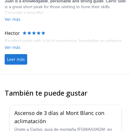
Juan is a knowledgable, personable and strong guide. Cerro Solo
is a great short peak for those wishing to hone their skills.
Campsite is beautiful
Ver más
Hector
Excellent guide with a lot of experience, knowledge an patience
Ver más
Leer más
También te puede gustar
4.7
(
38
)
Ascenso de 3 días al Mont Blanc con
aclimatación
Únete a Carlos, guía de montaña IFGMA/UIAGM, en