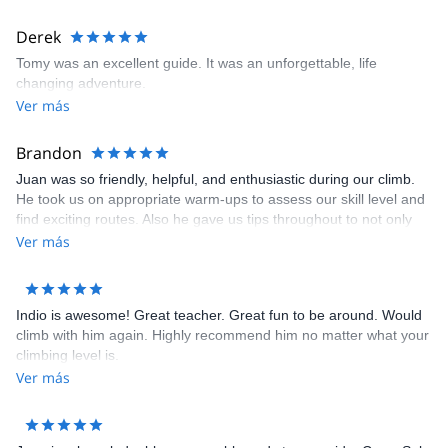
Derek
Tomy was an excellent guide. It was an unforgettable, life
changing adventure.
Ver más
Brandon
Juan was so friendly, helpful, and enthusiastic during our climb.
He took us on appropriate warm-ups to assess our skill level and
find exciting routes. Also he gave us tips throughout to not only
climb, more efficiently, but to be safe. He was extremely
Ver más
knowledgable and attentive, and always felt safe and
comfortable.
Indio is awesome! Great teacher. Great fun to be around. Would
climb with him again. Highly recommend him no matter what your
climbing level is.
Ver más