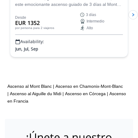
este emocionante ascenso guiado de 3 días al Mont
Blanc en Chamonix y experimenta uno de los retos de
3 días
montañismo más famosos de Francia.
Desde
EUR 1352
Intermedio
Alto
por persona
para 2 viajeros
Availability:
Jun, Jul, Sep
Ascenso al Mont Blanc
|
Ascenso en Chamonix-Mont-Blanc
|
Ascenso al Aiguille du Midi
|
Ascenso en Córcega
|
Ascenso
en Francia
¡Únete a nuestro