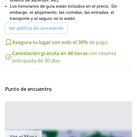
boletos de ascensor, etc).
gran desafío al día siguiente.
Los honorarios de guía están incluidos en el precio. Sin
Primero en la mañana comenzaremos el ascenso a la cumbre.
embargo, el alojamiento, las comidas, las entradas, el
Después de más de mil metros de escalada y cubiertos por los
transporte y el seguro no lo están.
primeros rayos del sol, alcanzaremos la cumbre y disfrutaremos
Ver política de cancelación
de la vista por un tiempo antes del descenso.
Al reservar este viaje ahora, estarás reservando dos días de
Asegura tu lugar con solo el 30%
de pago
adrenalina y emoción. Únete a mí en una increíble aventura
hasta la cumbre del Mont Blanc.
Cancelación gratuita en 48 horas
con reserva
anticipada de 30 días
Este ascenso de 2 días solo es adecuado para montañeros
experimentados con aclimatación previa. Las personas con
menos experiencia deberían consultar mi programa de 5 días:
Aclimatación y ascenso al Mont Blanc (5 días)
.
Punto de encuentro
Ver el Mapa