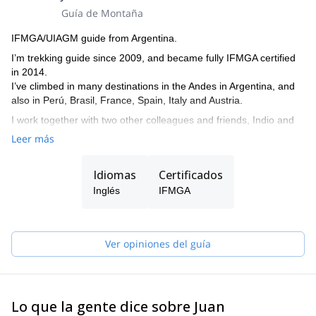
Guía de Montaña
IFMGA/UIAGM guide from Argentina.
I’m trekking guide since 2009, and became fully IFMGA certified
in 2014.
I’ve climbed in many destinations in the Andes in Argentina, and
also in Perú, Brasil, France, Spain, Italy and Austria.
I work together with two other colleagues and friends, Indio and
Tomás, who are also IFMGA. So if I’m not available to guide you,
Leer más
one of them can do it.
The three of us live in El Chalten, where we practice our
Idiomas
Certificados
profession and develop our passion for climbing and skiing. And
Inglés
IFMGA
we want to share it by opening the doors to all those who want to
live their Patagonian experience in a safe and unforgettable way.
We are also committed to mountain training. Therefore, we can
Ver opiniones del guía
give you the basic tools to move in the mountain safely and
smoothly. That's why we offer courses for all levels depending on
the terrain you want to train. We give lessons of rock climbing, ice
climbing, glacier transit and mountain skiing.
Lo que la gente dice sobre Juan