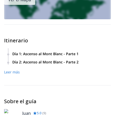
Itinerario
Día 1
:
Ascenso al Mont Blanc - Parte 1
Tomamos el teleférico Bellevue y el Tranvía del Mont Blanc.
Día 2
:
Ascenso al Mont Blanc - Parte 2
Luego, caminamos por un sendero y escalamos hasta llegar
Iniciamos nuestro ascenso a la cima muy temprano.
al refugio Tête Rousse. Desde allí, escalamos Aiguille du
Leer más
Después de pasar por tres puntos estratégicos (el Dôme de
Gouter hasta llegar al Refugio Gouter, donde pasaremos la
Goûter, a 4275m, el refugio Vallot, a 4362m y l’arête de
noche. Todo este viaje durará 5 horas.
Bosses) alcanzaremos la cumbre y sus vistas hasta el
descenso. Todo el viaje tomará 12 horas.
Sobre el guía
Juan
5.0
(
9
)